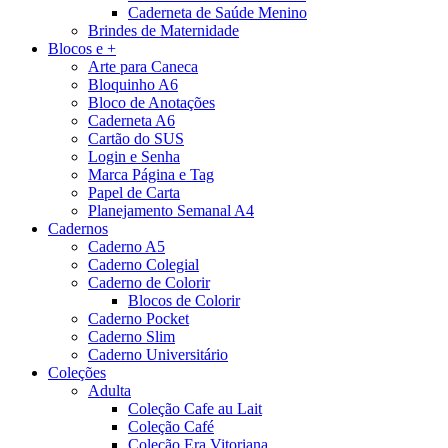
Caderneta de Saúde Menino
Brindes de Maternidade
Blocos e +
Arte para Caneca
Bloquinho A6
Bloco de Anotações
Caderneta A6
Cartão do SUS
Login e Senha
Marca Página e Tag
Papel de Carta
Planejamento Semanal A4
Cadernos
Caderno A5
Caderno Colegial
Caderno de Colorir
Blocos de Colorir
Caderno Pocket
Caderno Slim
Caderno Universitário
Coleções
Adulta
Coleção Cafe au Lait
Coleção Café
Coleção Era Vitoriana