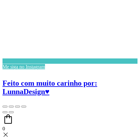
Me siga no Instagram
Feito com muito carinho por:
LunnaDesign♥
0