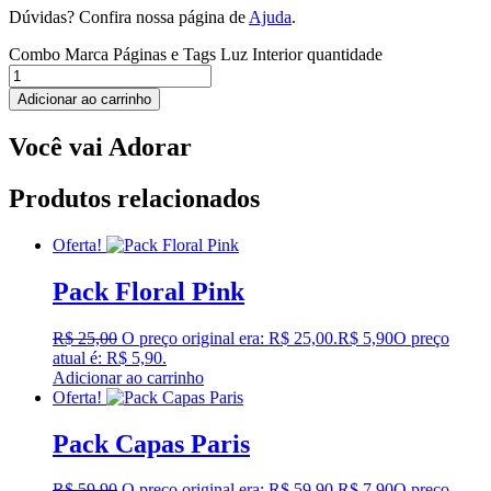
Dúvidas? Confira nossa página de
Ajuda
.
Combo Marca Páginas e Tags Luz Interior quantidade
Adicionar ao carrinho
Você vai Adorar
Produtos relacionados
Oferta!
Pack Floral Pink
R$
25,00
O preço original era: R$ 25,00.
R$
5,90
O preço
atual é: R$ 5,90.
Adicionar ao carrinho
Oferta!
Pack Capas Paris
R$
59,90
O preço original era: R$ 59,90.
R$
7,90
O preço