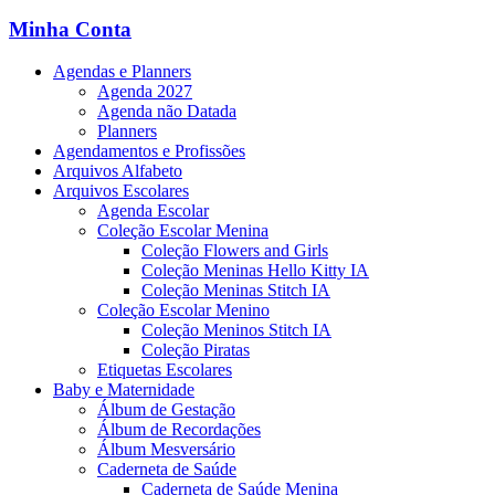
Minha Conta
Agendas e Planners
Agenda 2027
Agenda não Datada
Planners
Agendamentos e Profissões
Arquivos Alfabeto
Arquivos Escolares
Agenda Escolar
Coleção Escolar Menina
Coleção Flowers and Girls
Coleção Meninas Hello Kitty IA
Coleção Meninas Stitch IA
Coleção Escolar Menino
Coleção Meninos Stitch IA
Coleção Piratas
Etiquetas Escolares
Baby e Maternidade
Álbum de Gestação
Álbum de Recordações
Álbum Mesversário
Caderneta de Saúde
Caderneta de Saúde Menina