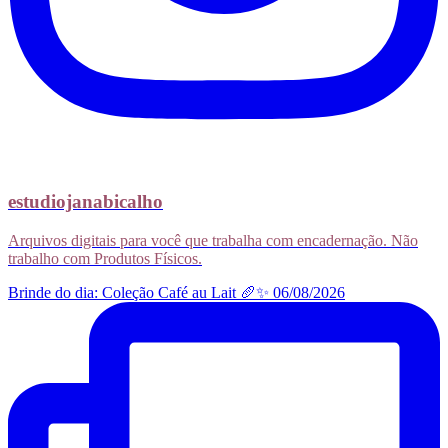
estudiojanabicalho
Arquivos digitais para você que trabalha com encadernação. Não
trabalho com Produtos Físicos.
Brinde do dia: Coleção Café au Lait 🥖✨ 06/08/2026