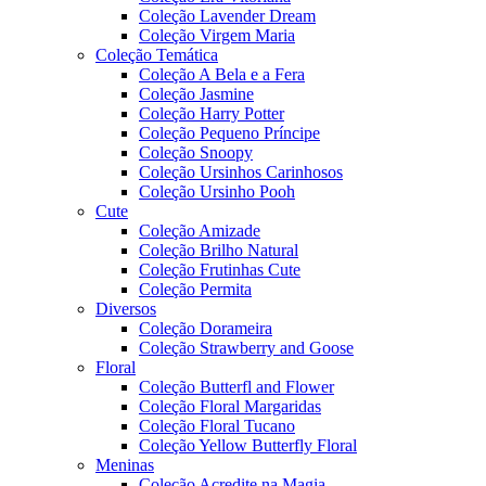
Coleção Lavender Dream
Coleção Virgem Maria
Coleção Temática
Coleção A Bela e a Fera
Coleção Jasmine
Coleção Harry Potter
Coleção Pequeno Príncipe
Coleção Snoopy
Coleção Ursinhos Carinhosos
Coleção Ursinho Pooh
Cute
Coleção Amizade
Coleção Brilho Natural
Coleção Frutinhas Cute
Coleção Permita
Diversos
Coleção Dorameira
Coleção Strawberry and Goose
Floral
Coleção Butterfl and Flower
Coleção Floral Margaridas
Coleção Floral Tucano
Coleção Yellow Butterfly Floral
Meninas
Coleção Acredite na Magia