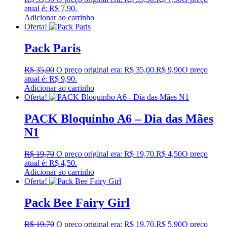
atual é: R$ 7,90.
Adicionar ao carrinho
Oferta!
Pack Paris
R$
35,00
O preço original era: R$ 35,00.
R$
9,90
O preço
atual é: R$ 9,90.
Adicionar ao carrinho
Oferta!
PACK Bloquinho A6 – Dia das Mães
N1
R$
19,70
O preço original era: R$ 19,70.
R$
4,50
O preço
atual é: R$ 4,50.
Adicionar ao carrinho
Oferta!
Pack Bee Fairy Girl
R$
19,70
O preço original era: R$ 19,70.
R$
5,90
O preço