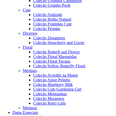
Coleção Ursinhos Carinhosos
Coleção Ursinho Pooh
Cute
Coleção Amizade
Coleção Brilho Natural
Coleção Frutinhas Cute
Coleção Permita
Diversos
Coleção Dorameira
Coleção Strawberry and Goose
Floral
Coleção Butterfl and Flower
Coleção Floral Margaridas
Coleção Floral Tucano
Coleção Yellow Butterfly Floral
Meninas
Coleção Acredite na Magia
Coleção Amor Próprio
Coleção Blueberry Milk
Coleção Cute Gardening Girl
Coleção Meiguinhas
Coleção Morangos
Coleção Retro Girls
Meninos
Datas Especiais