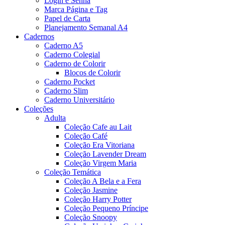
Login e Senha
Marca Página e Tag
Papel de Carta
Planejamento Semanal A4
Cadernos
Caderno A5
Caderno Colegial
Caderno de Colorir
Blocos de Colorir
Caderno Pocket
Caderno Slim
Caderno Universitário
Coleções
Adulta
Coleção Cafe au Lait
Coleção Café
Coleção Era Vitoriana
Coleção Lavender Dream
Coleção Virgem Maria
Coleção Temática
Coleção A Bela e a Fera
Coleção Jasmine
Coleção Harry Potter
Coleção Pequeno Príncipe
Coleção Snoopy