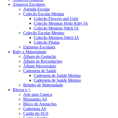
Arquivos Escolares
Agenda Escolar
Coleção Escolar Menina
Coleção Flowers and Girls
Coleção Meninas Hello Kitty IA
Coleção Meninas Stitch IA
Coleção Escolar Menino
Coleção Meninos Stitch IA
Coleção Piratas
Etiquetas Escolares
Baby e Maternidade
Álbum de Gestação
Álbum de Recordações
Álbum Mesversário
Caderneta de Saúde
Caderneta de Saúde Menina
Caderneta de Saúde Menino
Brindes de Maternidade
Blocos e +
Arte para Caneca
Bloquinho A6
Bloco de Anotações
Caderneta A6
Cartão do SUS