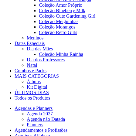
Coleção Amor Próprio
Coleção Blueberry Milk
Coleção Cute Gardening Girl
Coleção Meiguinhas
Coleção Morangos
Coleção Retro Girls
Meninos
Datas Especiais
Dia das Mães
Coleção Minha Rainha
Dia dos Professores
Natal
Combos e Packs
MAIS CATEGORIAS
Álbuns
Kit Digital
ÚLTIMOS DIAS
Todos os Produtos
Agendas e Planners
Agenda 2027
Agenda não Datada
Planners
Agendamentos e Profissões
Arquivos Alfabeto