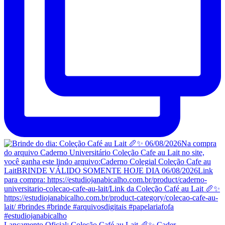
Lançamento Oficial: Coleção Café au Lait 🥖✨ Cader