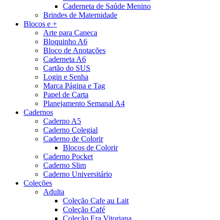
Caderneta de Saúde Menino
Brindes de Maternidade
Blocos e +
Arte para Caneca
Bloquinho A6
Bloco de Anotações
Caderneta A6
Cartão do SUS
Login e Senha
Marca Página e Tag
Papel de Carta
Planejamento Semanal A4
Cadernos
Caderno A5
Caderno Colegial
Caderno de Colorir
Blocos de Colorir
Caderno Pocket
Caderno Slim
Caderno Universitário
Coleções
Adulta
Coleção Cafe au Lait
Coleção Café
Coleção Era Vitoriana