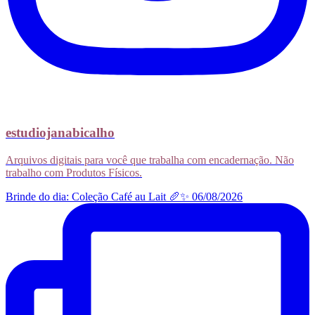
estudiojanabicalho
Arquivos digitais para você que trabalha com encadernação. Não
trabalho com Produtos Físicos.
Brinde do dia: Coleção Café au Lait 🥖✨ 06/08/2026