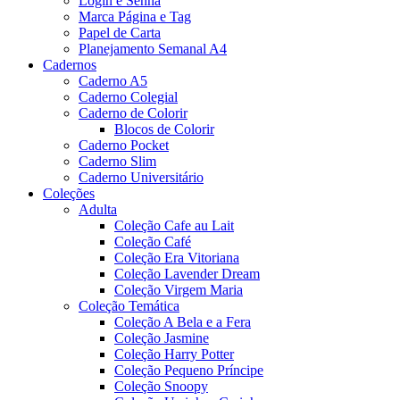
Login e Senha
Marca Página e Tag
Papel de Carta
Planejamento Semanal A4
Cadernos
Caderno A5
Caderno Colegial
Caderno de Colorir
Blocos de Colorir
Caderno Pocket
Caderno Slim
Caderno Universitário
Coleções
Adulta
Coleção Cafe au Lait
Coleção Café
Coleção Era Vitoriana
Coleção Lavender Dream
Coleção Virgem Maria
Coleção Temática
Coleção A Bela e a Fera
Coleção Jasmine
Coleção Harry Potter
Coleção Pequeno Príncipe
Coleção Snoopy