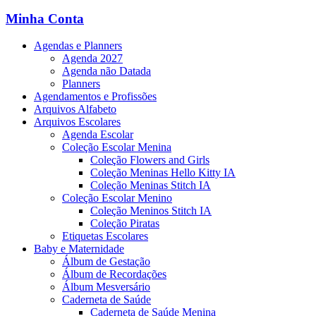
Minha Conta
Agendas e Planners
Agenda 2027
Agenda não Datada
Planners
Agendamentos e Profissões
Arquivos Alfabeto
Arquivos Escolares
Agenda Escolar
Coleção Escolar Menina
Coleção Flowers and Girls
Coleção Meninas Hello Kitty IA
Coleção Meninas Stitch IA
Coleção Escolar Menino
Coleção Meninos Stitch IA
Coleção Piratas
Etiquetas Escolares
Baby e Maternidade
Álbum de Gestação
Álbum de Recordações
Álbum Mesversário
Caderneta de Saúde
Caderneta de Saúde Menina