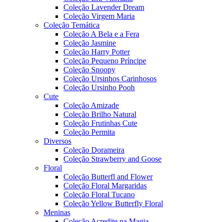
Coleção Lavender Dream
Coleção Virgem Maria
Coleção Temática
Coleção A Bela e a Fera
Coleção Jasmine
Coleção Harry Potter
Coleção Pequeno Príncipe
Coleção Snoopy
Coleção Ursinhos Carinhosos
Coleção Ursinho Pooh
Cute
Coleção Amizade
Coleção Brilho Natural
Coleção Frutinhas Cute
Coleção Permita
Diversos
Coleção Dorameira
Coleção Strawberry and Goose
Floral
Coleção Butterfl and Flower
Coleção Floral Margaridas
Coleção Floral Tucano
Coleção Yellow Butterfly Floral
Meninas
Coleção Acredite na Magia