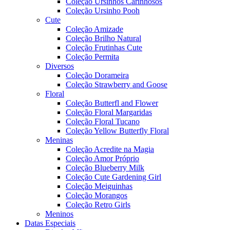
Coleção Ursinhos Carinhosos
Coleção Ursinho Pooh
Cute
Coleção Amizade
Coleção Brilho Natural
Coleção Frutinhas Cute
Coleção Permita
Diversos
Coleção Dorameira
Coleção Strawberry and Goose
Floral
Coleção Butterfl and Flower
Coleção Floral Margaridas
Coleção Floral Tucano
Coleção Yellow Butterfly Floral
Meninas
Coleção Acredite na Magia
Coleção Amor Próprio
Coleção Blueberry Milk
Coleção Cute Gardening Girl
Coleção Meiguinhas
Coleção Morangos
Coleção Retro Girls
Meninos
Datas Especiais