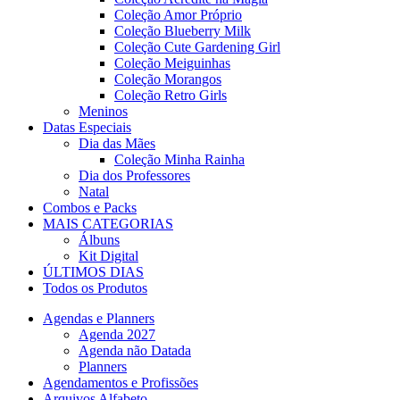
Coleção Amor Próprio
Coleção Blueberry Milk
Coleção Cute Gardening Girl
Coleção Meiguinhas
Coleção Morangos
Coleção Retro Girls
Meninos
Datas Especiais
Dia das Mães
Coleção Minha Rainha
Dia dos Professores
Natal
Combos e Packs
MAIS CATEGORIAS
Álbuns
Kit Digital
ÚLTIMOS DIAS
Todos os Produtos
Agendas e Planners
Agenda 2027
Agenda não Datada
Planners
Agendamentos e Profissões
Arquivos Alfabeto