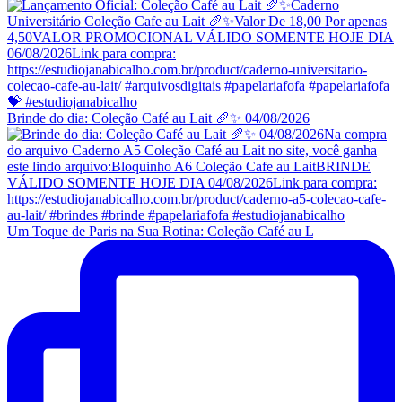
Brinde do dia: Coleção Café au Lait 🥖✨ 04/08/2026
Um Toque de Paris na Sua Rotina: Coleção Café au L