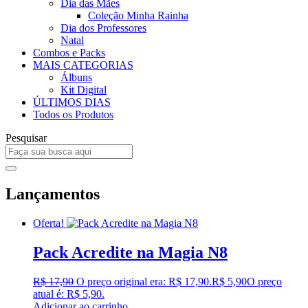
Dia das Mães
Coleção Minha Rainha
Dia dos Professores
Natal
Combos e Packs
MAIS CATEGORIAS
Álbuns
Kit Digital
ÚLTIMOS DIAS
Todos os Produtos
Pesquisar
Lançamentos
Oferta!
Pack Acredite na Magia N8
R$
17,90
O preço original era: R$ 17,90.
R$
5,90
O preço
atual é: R$ 5,90.
Adicionar ao carrinho