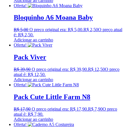
Adicionar ao carrinho
Oferta!
Bloquinho A6 Moana Baby
R$
5,00
O preço original era: R$ 5,00.
R$
2,50
O preço atual
é: R$ 2,50.
Adicionar ao carrinho
Oferta!
Pack Viver
R$
39,90
O preço original era: R$ 39,90.
R$
12,50
O preço
atual é: R$ 12,50.
Adicionar ao carrinho
Oferta!
Pack Cute Little Farm N8
R$
17,90
O preço original era: R$ 17,90.
R$
7,90
O preço
atual é: R$ 7,90.
Adicionar ao carrinho
Oferta!