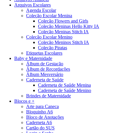
Arquivos Escolares
Agenda Escolar
Coleção Escolar Menina
Coleção Flowers and Girls
Coleção Meninas Hello Kitty IA
Coleção Meninas Stitch IA
Coleção Escolar Menino
Coleção Meninos Stitch IA
Coleção Piratas
Etiquetas Escolares
Baby e Maternidade
Álbum de Gestação
Álbum de Recordações
Álbum Mesversário
Caderneta de Saúde
Caderneta de Saúde Menina
Caderneta de Saúde Menino
Brindes de Maternidade
Blocos e +
Arte para Caneca
Bloquinho A6
Bloco de Anotações
Caderneta A6
Cartão do SUS