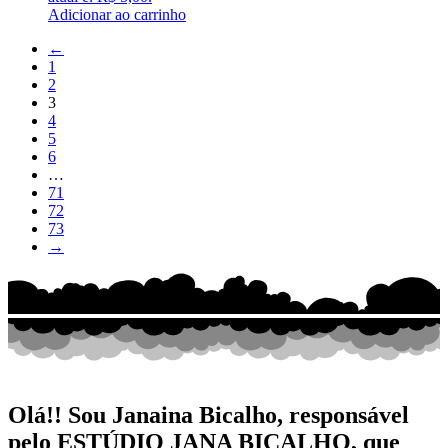
Adicionar ao carrinho
←
1
2
3
4
5
6
…
71
72
73
→
Olá!! Sou Janaina Bicalho
, responsável
pelo ESTÚDIO JANA BICALHO, que