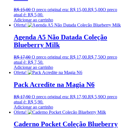
R$
15,00
O preço original era: R$ 15,00.
R$
5,00
O preço
atual é: R$ 5,00.
Adicionar ao carrinho
Oferta!
Agenda A5 Não Datada Coleção
Blueberry Milk
R$
17,00
O preço original era: R$ 17,00.
R$
7,50
O preço
atual é: R$ 7,50.
Adicionar ao carrinho
Oferta!
Pack Acredite na Magia N6
R$
17,90
O preço original era: R$ 17,90.
R$
5,90
O preço
atual é: R$ 5,90.
Adicionar ao carrinho
Oferta!
Caderno Pocket Coleção Blueberry