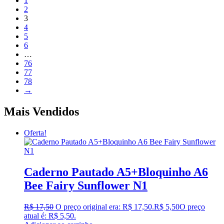
1
2
3
4
5
6
…
76
77
78
→
Mais Vendidos
Oferta!
Caderno Pautado A5+Bloquinho A6
Bee Fairy Sunflower N1
R$
17,50
O preço original era: R$ 17,50.
R$
5,50
O preço
atual é: R$ 5,50.