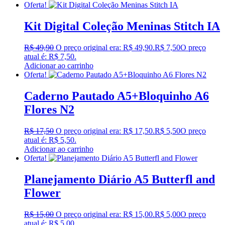
Oferta!
Kit Digital Coleção Meninas Stitch IA
R$
49,90
O preço original era: R$ 49,90.
R$
7,50
O preço
atual é: R$ 7,50.
Adicionar ao carrinho
Oferta!
Caderno Pautado A5+Bloquinho A6
Flores N2
R$
17,50
O preço original era: R$ 17,50.
R$
5,50
O preço
atual é: R$ 5,50.
Adicionar ao carrinho
Oferta!
Planejamento Diário A5 Butterfl and
Flower
R$
15,00
O preço original era: R$ 15,00.
R$
5,00
O preço
atual é: R$ 5,00.