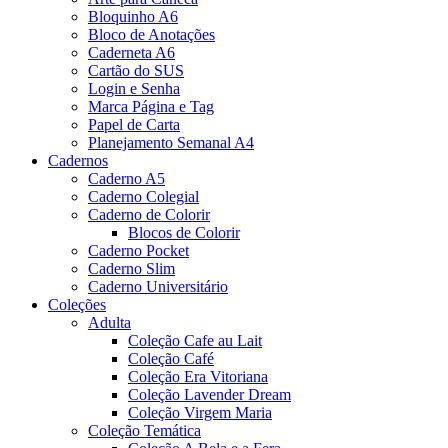
Bloquinho A6
Bloco de Anotações
Caderneta A6
Cartão do SUS
Login e Senha
Marca Página e Tag
Papel de Carta
Planejamento Semanal A4
Cadernos
Caderno A5
Caderno Colegial
Caderno de Colorir
Blocos de Colorir
Caderno Pocket
Caderno Slim
Caderno Universitário
Coleções
Adulta
Coleção Cafe au Lait
Coleção Café
Coleção Era Vitoriana
Coleção Lavender Dream
Coleção Virgem Maria
Coleção Temática