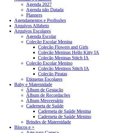
Agenda 2027
Agenda não Datada
Planners
Agendamentos e Profissões
Arquivos Alfabeto
Arquivos Escolares
Agenda Escolar
Coleção Escolar Menina
Coleção Flowers and Girls
Coleção Meninas Hello Kitty IA
Coleção Meninas Stitch IA
Coleção Escolar Menino
Coleção Meninos Stitch IA
Coleção Piratas
Etiquetas Escolares
Baby e Maternidade
Álbum de Gestação
Álbum de Recordações
Álbum Mesversário
Caderneta de Saúde
Caderneta de Saúde Menina
Caderneta de Saúde Menino
Brindes de Maternidade
Blocos e +
Arte para Caneca