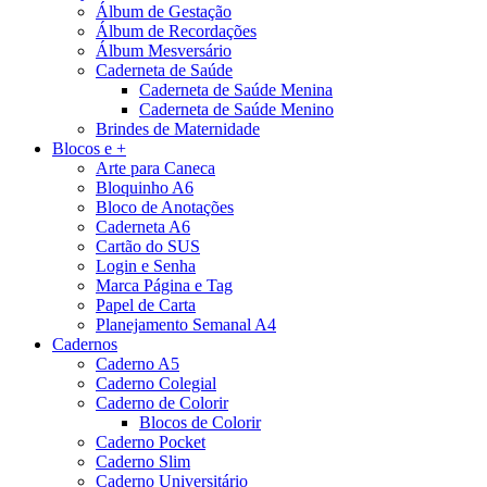
Álbum de Gestação
Álbum de Recordações
Álbum Mesversário
Caderneta de Saúde
Caderneta de Saúde Menina
Caderneta de Saúde Menino
Brindes de Maternidade
Blocos e +
Arte para Caneca
Bloquinho A6
Bloco de Anotações
Caderneta A6
Cartão do SUS
Login e Senha
Marca Página e Tag
Papel de Carta
Planejamento Semanal A4
Cadernos
Caderno A5
Caderno Colegial
Caderno de Colorir
Blocos de Colorir
Caderno Pocket
Caderno Slim
Caderno Universitário