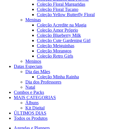
Coleção Floral Margaridas
Coleção Floral Tucano
Coleção Yellow Butterfly Floral
Meninas
Coleção Acredite na Magia
Coleção Amor Próprio
Coleção Blueberry Milk
Coleção Cute Gardening Girl
Coleção Meiguinhas
Coleção Morangos
Coleção Retro Girls
Meninos
Datas Especiais
Dia das Mães
Coleção Minha Rainha
Dia dos Professores
Natal
Combos e Packs
MAIS CATEGORIAS
Álbuns
Kit Digital
ÚLTIMOS DIAS
Todos os Produtos
Agendas e Planners