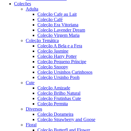
Coleções
Adulta
Coleção Cafe au Lait
Coleção Café
Coleção Era Vitoriana
Coleção Lavender Dream
Coleção Virgem Maria
Coleção Temática
Coleção A Bela e a Fera
Coleção Jasmine
Coleção Harry Potter
Coleção Pequeno Príncipe
Coleção Snoopy
Coleção Ursinhos Carinhosos
Coleção Ursinho Pooh
Cute
Coleção Amizade
Coleção Brilho Natural
Coleção Frutinhas Cute
Coleção Permita
Diversos
Coleção Dorameira
Coleção Strawberry and Goose
Floral
Coleção Butterfl and Flower