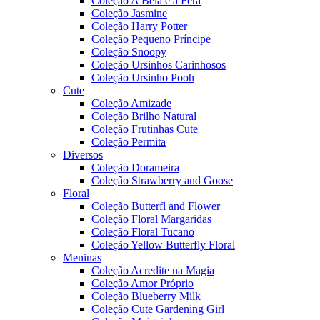
Coleção A Bela e a Fera
Coleção Jasmine
Coleção Harry Potter
Coleção Pequeno Príncipe
Coleção Snoopy
Coleção Ursinhos Carinhosos
Coleção Ursinho Pooh
Cute
Coleção Amizade
Coleção Brilho Natural
Coleção Frutinhas Cute
Coleção Permita
Diversos
Coleção Dorameira
Coleção Strawberry and Goose
Floral
Coleção Butterfl and Flower
Coleção Floral Margaridas
Coleção Floral Tucano
Coleção Yellow Butterfly Floral
Meninas
Coleção Acredite na Magia
Coleção Amor Próprio
Coleção Blueberry Milk
Coleção Cute Gardening Girl