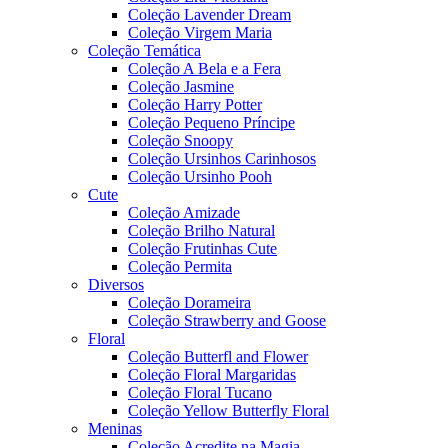
Coleção Lavender Dream
Coleção Virgem Maria
Coleção Temática
Coleção A Bela e a Fera
Coleção Jasmine
Coleção Harry Potter
Coleção Pequeno Príncipe
Coleção Snoopy
Coleção Ursinhos Carinhosos
Coleção Ursinho Pooh
Cute
Coleção Amizade
Coleção Brilho Natural
Coleção Frutinhas Cute
Coleção Permita
Diversos
Coleção Dorameira
Coleção Strawberry and Goose
Floral
Coleção Butterfl and Flower
Coleção Floral Margaridas
Coleção Floral Tucano
Coleção Yellow Butterfly Floral
Meninas
Coleção Acredite na Magia