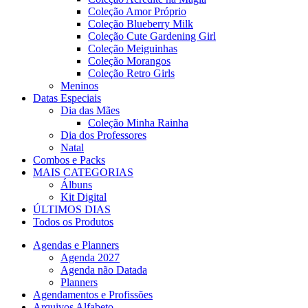
Coleção Amor Próprio
Coleção Blueberry Milk
Coleção Cute Gardening Girl
Coleção Meiguinhas
Coleção Morangos
Coleção Retro Girls
Meninos
Datas Especiais
Dia das Mães
Coleção Minha Rainha
Dia dos Professores
Natal
Combos e Packs
MAIS CATEGORIAS
Álbuns
Kit Digital
ÚLTIMOS DIAS
Todos os Produtos
Agendas e Planners
Agenda 2027
Agenda não Datada
Planners
Agendamentos e Profissões
Arquivos Alfabeto