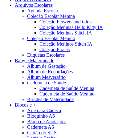
Arquivos Escolares
Agenda Escolar
Coleção Escolar Menina
Coleção Flowers and Girls
Coleção Meninas Hello Kitty IA
Coleção Meninas Stitch IA
Coleção Escolar Menino
Coleção Meninos Stitch IA
Coleção Piratas
Etiquetas Escolares
Baby e Maternidade
Álbum de Gestação
Álbum de Recordações
Álbum Mesversário
Caderneta de Saúde
Caderneta de Saúde Menina
Caderneta de Saúde Menino
Brindes de Maternidade
Blocos e +
Arte para Caneca
Bloquinho A6
Bloco de Anotações
Caderneta A6
Cartão do SUS