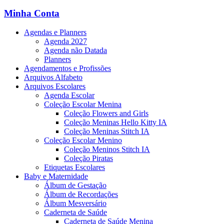
Minha Conta
Agendas e Planners
Agenda 2027
Agenda não Datada
Planners
Agendamentos e Profissões
Arquivos Alfabeto
Arquivos Escolares
Agenda Escolar
Coleção Escolar Menina
Coleção Flowers and Girls
Coleção Meninas Hello Kitty IA
Coleção Meninas Stitch IA
Coleção Escolar Menino
Coleção Meninos Stitch IA
Coleção Piratas
Etiquetas Escolares
Baby e Maternidade
Álbum de Gestação
Álbum de Recordações
Álbum Mesversário
Caderneta de Saúde
Caderneta de Saúde Menina