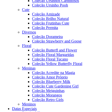
Coleção Ursinhos Carinhosos
Coleção Ursinho Pooh
Cute
Coleção Amizade
Coleção Brilho Natural
Coleção Frutinhas Cute
Coleção Permita
Diversos
Coleção Dorameira
Coleção Strawberry and Goose
Floral
Coleção Butterfl and Flower
Coleção Floral Margaridas
Coleção Floral Tucano
Coleção Yellow Butterfly Floral
Meninas
Coleção Acredite na Magia
Coleção Amor Próprio
Coleção Blueberry Milk
Coleção Cute Gardening Girl
Coleção Meiguinhas
Coleção Morangos
Coleção Retro Girls
Meninos
Datas Especiais