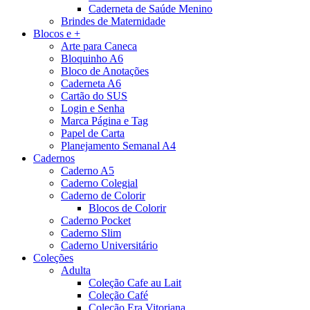
Caderneta de Saúde Menino
Brindes de Maternidade
Blocos e +
Arte para Caneca
Bloquinho A6
Bloco de Anotações
Caderneta A6
Cartão do SUS
Login e Senha
Marca Página e Tag
Papel de Carta
Planejamento Semanal A4
Cadernos
Caderno A5
Caderno Colegial
Caderno de Colorir
Blocos de Colorir
Caderno Pocket
Caderno Slim
Caderno Universitário
Coleções
Adulta
Coleção Cafe au Lait
Coleção Café
Coleção Era Vitoriana