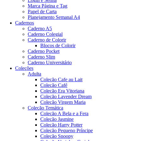
Login e Senha
Marca Página e Tag
Papel de Carta
Planejamento Semanal A4
Cadernos
Caderno A5
Caderno Colegial
Caderno de Colorir
Blocos de Colorir
Caderno Pocket
Caderno Slim
Caderno Universitário
Coleções
Adulta
Coleção Cafe au Lait
Coleção Café
Coleção Era Vitoriana
Coleção Lavender Dream
Coleção Virgem Maria
Coleção Temática
Coleção A Bela e a Fera
Coleção Jasmine
Coleção Harry Potter
Coleção Pequeno Príncipe
Coleção Snoopy