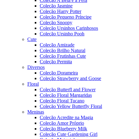
Coleção A Bela e a Fera
Coleção Jasmine
Coleção Harry Potter
Coleção Pequeno Príncipe
Coleção Snoopy
Coleção Ursinhos Carinhosos
Coleção Ursinho Pooh
Cute
Coleção Amizade
Coleção Brilho Natural
Coleção Frutinhas Cute
Coleção Permita
Diversos
Coleção Dorameira
Coleção Strawberry and Goose
Floral
Coleção Butterfl and Flower
Coleção Floral Margaridas
Coleção Floral Tucano
Coleção Yellow Butterfly Floral
Meninas
Coleção Acredite na Magia
Coleção Amor Próprio
Coleção Blueberry Milk
Coleção Cute Gardening Girl