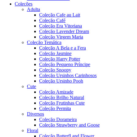
Coleções
Adulta
Coleção Cafe au Lait
Coleção Café
Coleção Era Vitoriana
Coleção Lavender Dream
Coleção Virgem Maria
Coleção Temática
Coleção A Bela e a Fera
Coleção Jasmine
Coleção Harry Potter
Coleção Pequeno Príncipe
Coleção Snoopy
Coleção Ursinhos Carinhosos
Coleção Ursinho Pooh
Cute
Coleção Amizade
Coleção Brilho Natural
Coleção Frutinhas Cute
Coleção Permita
Diversos
Coleção Dorameira
Coleção Strawberry and Goose
Floral
Coleção Butterfl and Flower