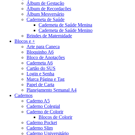
Álbum de Gestação
Álbum de Recordações
Álbum Mesversário
Caderneta de Saúde
Caderneta de Saúde Menina
Caderneta de Saúde Menino
Brindes de Maternidade
Blocos e +
Arte para Caneca
Bloquinho A6
Bloco de Anotações
Caderneta A6
Cartão do SUS
Login e Senha
Marca Página e Tag
Papel de Carta
Planejamento Semanal A4
Cadernos
Caderno A5
Caderno Colegial
Caderno de Colorir
Blocos de Colorir
Caderno Pocket
Caderno Slim
Caderno Universitário