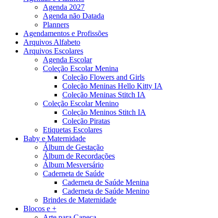
Agenda 2027
Agenda não Datada
Planners
Agendamentos e Profissões
Arquivos Alfabeto
Arquivos Escolares
Agenda Escolar
Coleção Escolar Menina
Coleção Flowers and Girls
Coleção Meninas Hello Kitty IA
Coleção Meninas Stitch IA
Coleção Escolar Menino
Coleção Meninos Stitch IA
Coleção Piratas
Etiquetas Escolares
Baby e Maternidade
Álbum de Gestação
Álbum de Recordações
Álbum Mesversário
Caderneta de Saúde
Caderneta de Saúde Menina
Caderneta de Saúde Menino
Brindes de Maternidade
Blocos e +
Arte para Caneca