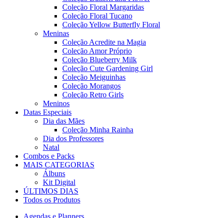
Coleção Floral Margaridas
Coleção Floral Tucano
Coleção Yellow Butterfly Floral
Meninas
Coleção Acredite na Magia
Coleção Amor Próprio
Coleção Blueberry Milk
Coleção Cute Gardening Girl
Coleção Meiguinhas
Coleção Morangos
Coleção Retro Girls
Meninos
Datas Especiais
Dia das Mães
Coleção Minha Rainha
Dia dos Professores
Natal
Combos e Packs
MAIS CATEGORIAS
Álbuns
Kit Digital
ÚLTIMOS DIAS
Todos os Produtos
Agendas e Planners