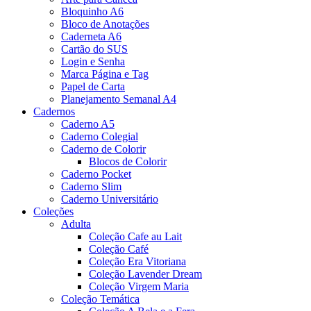
Bloquinho A6
Bloco de Anotações
Caderneta A6
Cartão do SUS
Login e Senha
Marca Página e Tag
Papel de Carta
Planejamento Semanal A4
Cadernos
Caderno A5
Caderno Colegial
Caderno de Colorir
Blocos de Colorir
Caderno Pocket
Caderno Slim
Caderno Universitário
Coleções
Adulta
Coleção Cafe au Lait
Coleção Café
Coleção Era Vitoriana
Coleção Lavender Dream
Coleção Virgem Maria
Coleção Temática