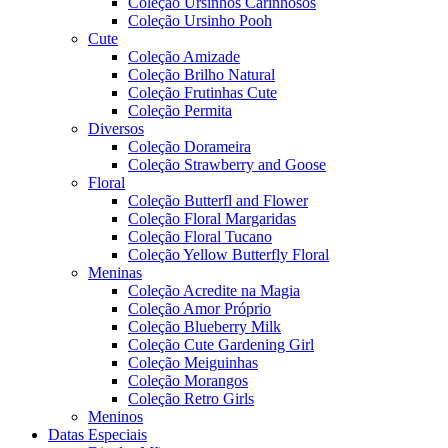
Coleção Ursinhos Carinhosos
Coleção Ursinho Pooh
Cute
Coleção Amizade
Coleção Brilho Natural
Coleção Frutinhas Cute
Coleção Permita
Diversos
Coleção Dorameira
Coleção Strawberry and Goose
Floral
Coleção Butterfl and Flower
Coleção Floral Margaridas
Coleção Floral Tucano
Coleção Yellow Butterfly Floral
Meninas
Coleção Acredite na Magia
Coleção Amor Próprio
Coleção Blueberry Milk
Coleção Cute Gardening Girl
Coleção Meiguinhas
Coleção Morangos
Coleção Retro Girls
Meninos
Datas Especiais