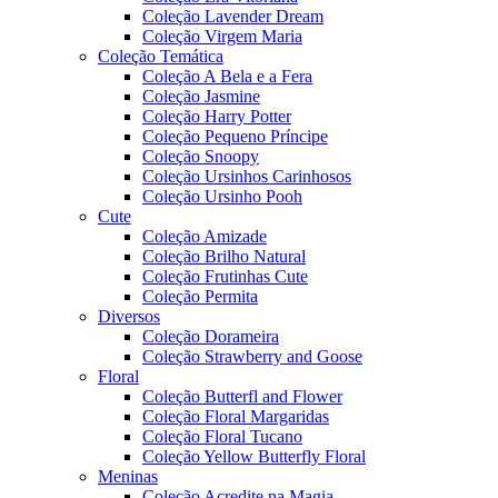
Coleção Lavender Dream
Coleção Virgem Maria
Coleção Temática
Coleção A Bela e a Fera
Coleção Jasmine
Coleção Harry Potter
Coleção Pequeno Príncipe
Coleção Snoopy
Coleção Ursinhos Carinhosos
Coleção Ursinho Pooh
Cute
Coleção Amizade
Coleção Brilho Natural
Coleção Frutinhas Cute
Coleção Permita
Diversos
Coleção Dorameira
Coleção Strawberry and Goose
Floral
Coleção Butterfl and Flower
Coleção Floral Margaridas
Coleção Floral Tucano
Coleção Yellow Butterfly Floral
Meninas
Coleção Acredite na Magia