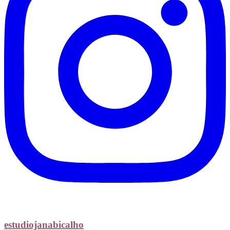
estudiojanabicalho