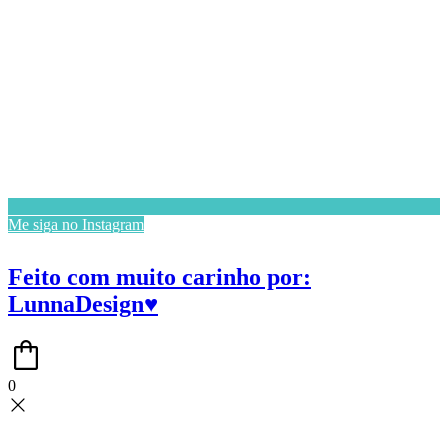
Me siga no Instagram
Feito com muito carinho por:
LunnaDesign♥
0