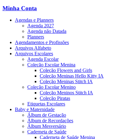
Minha Conta
Agendas e Planners
Agenda 2027
Agenda não Datada
Planners
Agendamentos e Profissões
Arquivos Alfabeto
Arquivos Escolares
Agenda Escolar
Coleção Escolar Menina
Coleção Flowers and Girls
Coleção Meninas Hello Kitty IA
Coleção Meninas Stitch IA
Coleção Escolar Menino
Coleção Meninos Stitch IA
Coleção Piratas
Etiquetas Escolares
Baby e Maternidade
Álbum de Gestação
Álbum de Recordações
Álbum Mesversário
Caderneta de Saúde
Caderneta de Saúde Menina