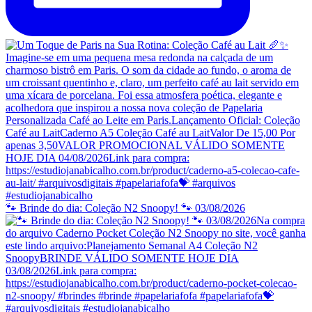
🐾 Brinde do dia: Coleção N2 Snoopy! 🐾 03/08/2026