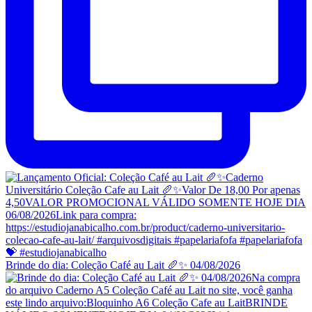
Brinde do dia: Coleção Café au Lait 🥖✨ 04/08/2026