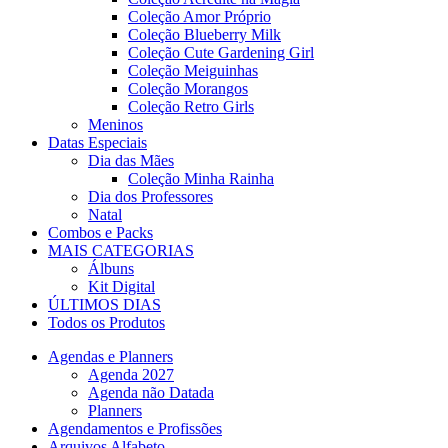
Coleção Amor Próprio
Coleção Blueberry Milk
Coleção Cute Gardening Girl
Coleção Meiguinhas
Coleção Morangos
Coleção Retro Girls
Meninos
Datas Especiais
Dia das Mães
Coleção Minha Rainha
Dia dos Professores
Natal
Combos e Packs
MAIS CATEGORIAS
Álbuns
Kit Digital
ÚLTIMOS DIAS
Todos os Produtos
Agendas e Planners
Agenda 2027
Agenda não Datada
Planners
Agendamentos e Profissões
Arquivos Alfabeto