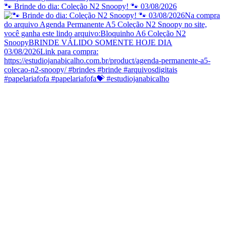
🐾 Brinde do dia: Coleção N2 Snoopy! 🐾 03/08/2026