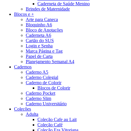
Caderneta de Saúde Menino
Brindes de Maternidade
Blocos e +
Arte para Caneca
Bloquinho A6
Bloco de Anotações
Caderneta A6
Cartão do SUS
Login e Senha
Marca Página e Tag
Papel de Carta
Planejamento Semanal A4
Cadernos
Caderno A5
Caderno Colegial
Caderno de Colorir
Blocos de Colorir
Caderno Pocket
Caderno Slim
Caderno Universitário
Coleções
Adulta
Coleção Cafe au Lait
Coleção Café
Coleção Era Vitoriana