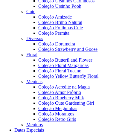
Coleção Ursinhos Carinhosos
Coleção Ursinho Pooh
Cute
Coleção Amizade
Coleção Brilho Natural
Coleção Frutinhas Cute
Coleção Permita
Diversos
Coleção Dorameira
Coleção Strawberry and Goose
Floral
Coleção Butterfl and Flower
Coleção Floral Margaridas
Coleção Floral Tucano
Coleção Yellow Butterfly Floral
Meninas
Coleção Acredite na Magia
Coleção Amor Próprio
Coleção Blueberry Milk
Coleção Cute Gardening Girl
Coleção Meiguinhas
Coleção Morangos
Coleção Retro Girls
Meninos
Datas Especiais