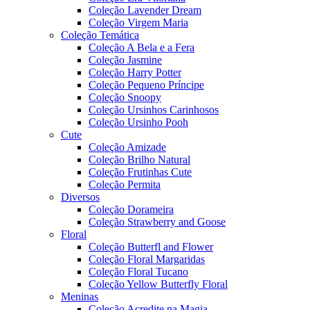
Coleção Lavender Dream
Coleção Virgem Maria
Coleção Temática
Coleção A Bela e a Fera
Coleção Jasmine
Coleção Harry Potter
Coleção Pequeno Príncipe
Coleção Snoopy
Coleção Ursinhos Carinhosos
Coleção Ursinho Pooh
Cute
Coleção Amizade
Coleção Brilho Natural
Coleção Frutinhas Cute
Coleção Permita
Diversos
Coleção Dorameira
Coleção Strawberry and Goose
Floral
Coleção Butterfl and Flower
Coleção Floral Margaridas
Coleção Floral Tucano
Coleção Yellow Butterfly Floral
Meninas
Coleção Acredite na Magia