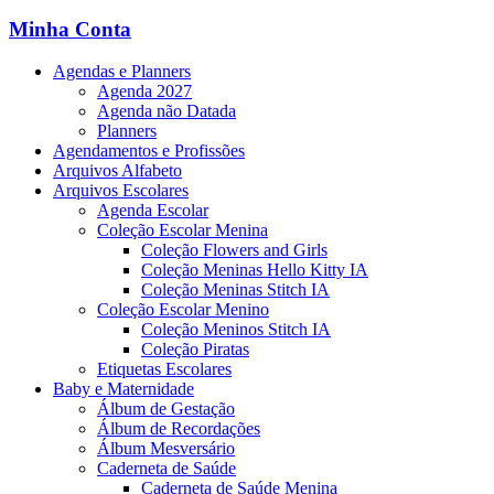
Minha Conta
Agendas e Planners
Agenda 2027
Agenda não Datada
Planners
Agendamentos e Profissões
Arquivos Alfabeto
Arquivos Escolares
Agenda Escolar
Coleção Escolar Menina
Coleção Flowers and Girls
Coleção Meninas Hello Kitty IA
Coleção Meninas Stitch IA
Coleção Escolar Menino
Coleção Meninos Stitch IA
Coleção Piratas
Etiquetas Escolares
Baby e Maternidade
Álbum de Gestação
Álbum de Recordações
Álbum Mesversário
Caderneta de Saúde
Caderneta de Saúde Menina