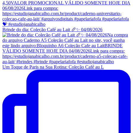
Brinde do dia: Coleção Café au Lait 🥖✨ 04/08/2026
Um Toque de Paris na Sua Rotina: Coleção Café au L