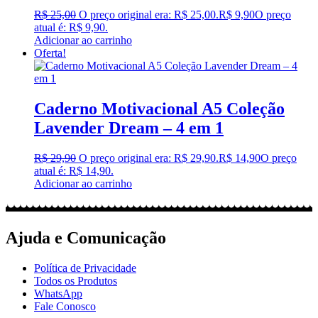
R$
25,00
O preço original era: R$ 25,00.
R$
9,90
O preço
atual é: R$ 9,90.
Adicionar ao carrinho
Oferta!
Caderno Motivacional A5 Coleção
Lavender Dream – 4 em 1
R$
29,90
O preço original era: R$ 29,90.
R$
14,90
O preço
atual é: R$ 14,90.
Adicionar ao carrinho
Ajuda e Comunicação
Política de Privacidade
Todos os Produtos
WhatsApp
Fale Conosco