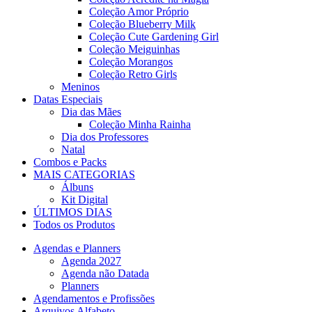
Coleção Amor Próprio
Coleção Blueberry Milk
Coleção Cute Gardening Girl
Coleção Meiguinhas
Coleção Morangos
Coleção Retro Girls
Meninos
Datas Especiais
Dia das Mães
Coleção Minha Rainha
Dia dos Professores
Natal
Combos e Packs
MAIS CATEGORIAS
Álbuns
Kit Digital
ÚLTIMOS DIAS
Todos os Produtos
Agendas e Planners
Agenda 2027
Agenda não Datada
Planners
Agendamentos e Profissões
Arquivos Alfabeto