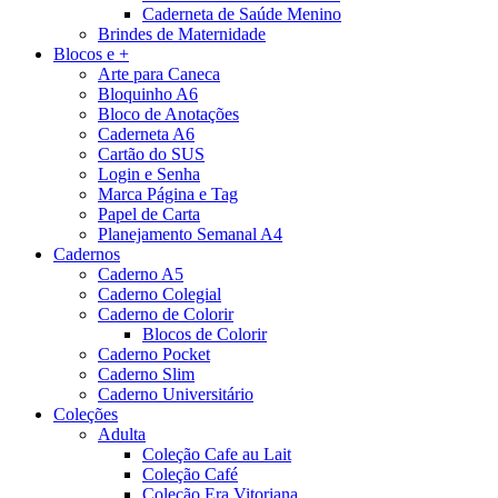
Caderneta de Saúde Menino
Brindes de Maternidade
Blocos e +
Arte para Caneca
Bloquinho A6
Bloco de Anotações
Caderneta A6
Cartão do SUS
Login e Senha
Marca Página e Tag
Papel de Carta
Planejamento Semanal A4
Cadernos
Caderno A5
Caderno Colegial
Caderno de Colorir
Blocos de Colorir
Caderno Pocket
Caderno Slim
Caderno Universitário
Coleções
Adulta
Coleção Cafe au Lait
Coleção Café
Coleção Era Vitoriana