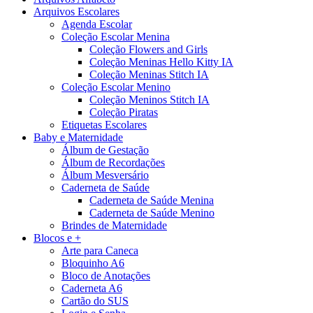
Arquivos Escolares
Agenda Escolar
Coleção Escolar Menina
Coleção Flowers and Girls
Coleção Meninas Hello Kitty IA
Coleção Meninas Stitch IA
Coleção Escolar Menino
Coleção Meninos Stitch IA
Coleção Piratas
Etiquetas Escolares
Baby e Maternidade
Álbum de Gestação
Álbum de Recordações
Álbum Mesversário
Caderneta de Saúde
Caderneta de Saúde Menina
Caderneta de Saúde Menino
Brindes de Maternidade
Blocos e +
Arte para Caneca
Bloquinho A6
Bloco de Anotações
Caderneta A6
Cartão do SUS