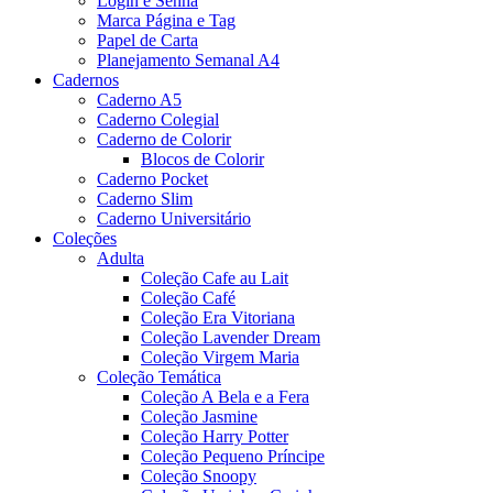
Login e Senha
Marca Página e Tag
Papel de Carta
Planejamento Semanal A4
Cadernos
Caderno A5
Caderno Colegial
Caderno de Colorir
Blocos de Colorir
Caderno Pocket
Caderno Slim
Caderno Universitário
Coleções
Adulta
Coleção Cafe au Lait
Coleção Café
Coleção Era Vitoriana
Coleção Lavender Dream
Coleção Virgem Maria
Coleção Temática
Coleção A Bela e a Fera
Coleção Jasmine
Coleção Harry Potter
Coleção Pequeno Príncipe
Coleção Snoopy