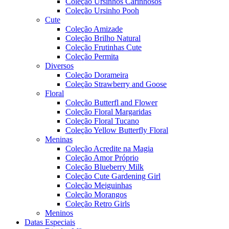
Coleção Ursinhos Carinhosos
Coleção Ursinho Pooh
Cute
Coleção Amizade
Coleção Brilho Natural
Coleção Frutinhas Cute
Coleção Permita
Diversos
Coleção Dorameira
Coleção Strawberry and Goose
Floral
Coleção Butterfl and Flower
Coleção Floral Margaridas
Coleção Floral Tucano
Coleção Yellow Butterfly Floral
Meninas
Coleção Acredite na Magia
Coleção Amor Próprio
Coleção Blueberry Milk
Coleção Cute Gardening Girl
Coleção Meiguinhas
Coleção Morangos
Coleção Retro Girls
Meninos
Datas Especiais