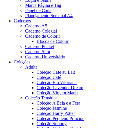
Login e Senha
Marca Página e Tag
Papel de Carta
Planejamento Semanal A4
Cadernos
Caderno A5
Caderno Colegial
Caderno de Colorir
Blocos de Colorir
Caderno Pocket
Caderno Slim
Caderno Universitário
Coleções
Adulta
Coleção Cafe au Lait
Coleção Café
Coleção Era Vitoriana
Coleção Lavender Dream
Coleção Virgem Maria
Coleção Temática
Coleção A Bela e a Fera
Coleção Jasmine
Coleção Harry Potter
Coleção Pequeno Príncipe
Coleção Snoopy