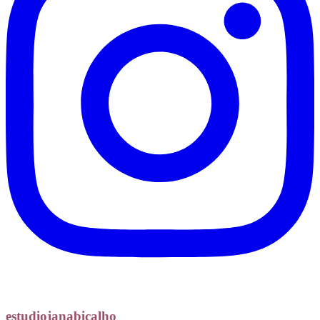
estudiojanabicalho