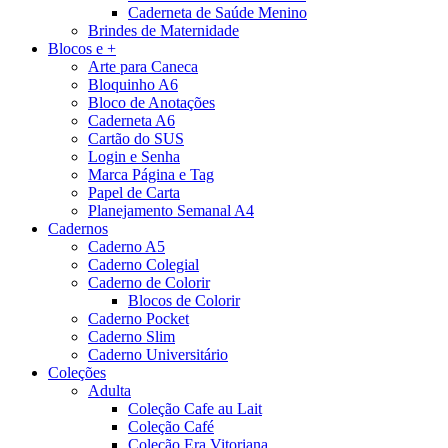
Caderneta de Saúde Menino
Brindes de Maternidade
Blocos e +
Arte para Caneca
Bloquinho A6
Bloco de Anotações
Caderneta A6
Cartão do SUS
Login e Senha
Marca Página e Tag
Papel de Carta
Planejamento Semanal A4
Cadernos
Caderno A5
Caderno Colegial
Caderno de Colorir
Blocos de Colorir
Caderno Pocket
Caderno Slim
Caderno Universitário
Coleções
Adulta
Coleção Cafe au Lait
Coleção Café
Coleção Era Vitoriana