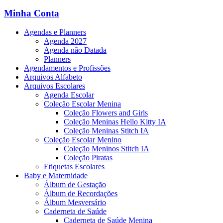
Minha Conta
Agendas e Planners
Agenda 2027
Agenda não Datada
Planners
Agendamentos e Profissões
Arquivos Alfabeto
Arquivos Escolares
Agenda Escolar
Coleção Escolar Menina
Coleção Flowers and Girls
Coleção Meninas Hello Kitty IA
Coleção Meninas Stitch IA
Coleção Escolar Menino
Coleção Meninos Stitch IA
Coleção Piratas
Etiquetas Escolares
Baby e Maternidade
Álbum de Gestação
Álbum de Recordações
Álbum Mesversário
Caderneta de Saúde
Caderneta de Saúde Menina