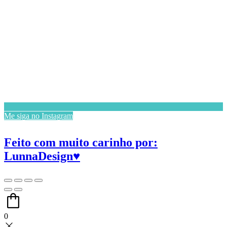
Me siga no Instagram
Feito com muito carinho por:
LunnaDesign♥
0