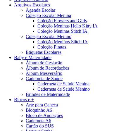
Arquivos Escolares
Agenda Escolar
Coleção Escolar Menina
Coleção Flowers and Girls
Coleção Meninas Hello Kitty IA
Coleção Meninas Stitch IA
Coleção Escolar Menino
Coleção Meninos Stitch IA
Coleção Piratas
Etiquetas Escolares
Baby e Maternidade
Álbum de Gestação
Álbum de Recordações
Álbum Mesversário
Caderneta de Saúde
Caderneta de Saúde Menina
Caderneta de Saúde Menino
Brindes de Maternidade
Blocos e +
Arte para Caneca
Bloquinho A6
Bloco de Anotações
Caderneta A6
Cartão do SUS