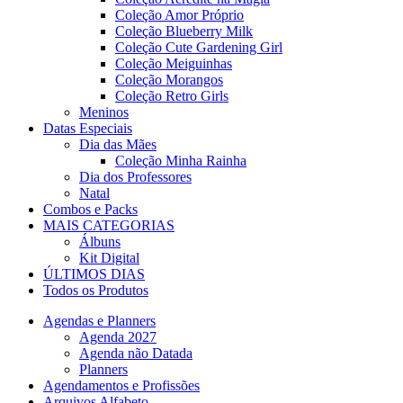
Coleção Amor Próprio
Coleção Blueberry Milk
Coleção Cute Gardening Girl
Coleção Meiguinhas
Coleção Morangos
Coleção Retro Girls
Meninos
Datas Especiais
Dia das Mães
Coleção Minha Rainha
Dia dos Professores
Natal
Combos e Packs
MAIS CATEGORIAS
Álbuns
Kit Digital
ÚLTIMOS DIAS
Todos os Produtos
Agendas e Planners
Agenda 2027
Agenda não Datada
Planners
Agendamentos e Profissões
Arquivos Alfabeto