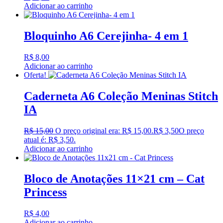
Adicionar ao carrinho
Bloquinho A6 Cerejinha- 4 em 1
R$
8,00
Adicionar ao carrinho
Oferta!
Caderneta A6 Coleção Meninas Stitch
IA
R$
15,00
O preço original era: R$ 15,00.
R$
3,50
O preço
atual é: R$ 3,50.
Adicionar ao carrinho
Bloco de Anotações 11×21 cm – Cat
Princess
R$
4,00
Adicionar ao carrinho