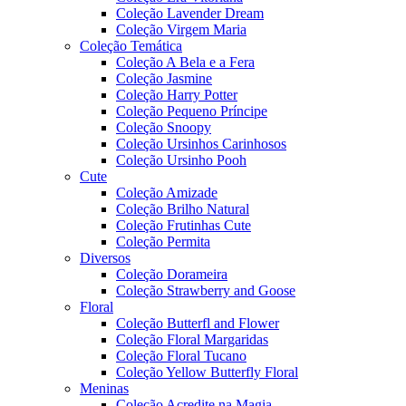
Coleção Lavender Dream
Coleção Virgem Maria
Coleção Temática
Coleção A Bela e a Fera
Coleção Jasmine
Coleção Harry Potter
Coleção Pequeno Príncipe
Coleção Snoopy
Coleção Ursinhos Carinhosos
Coleção Ursinho Pooh
Cute
Coleção Amizade
Coleção Brilho Natural
Coleção Frutinhas Cute
Coleção Permita
Diversos
Coleção Dorameira
Coleção Strawberry and Goose
Floral
Coleção Butterfl and Flower
Coleção Floral Margaridas
Coleção Floral Tucano
Coleção Yellow Butterfly Floral
Meninas
Coleção Acredite na Magia