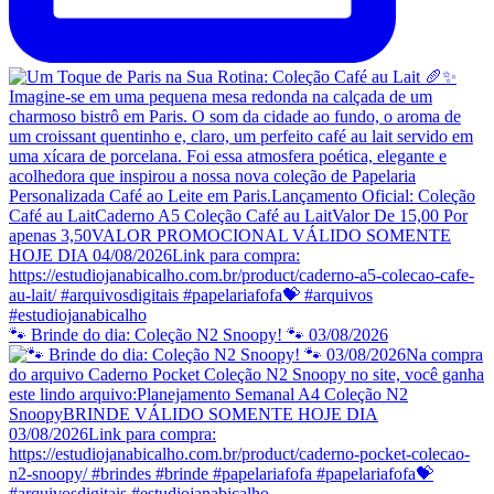
🐾 Brinde do dia: Coleção N2 Snoopy! 🐾 03/08/2026