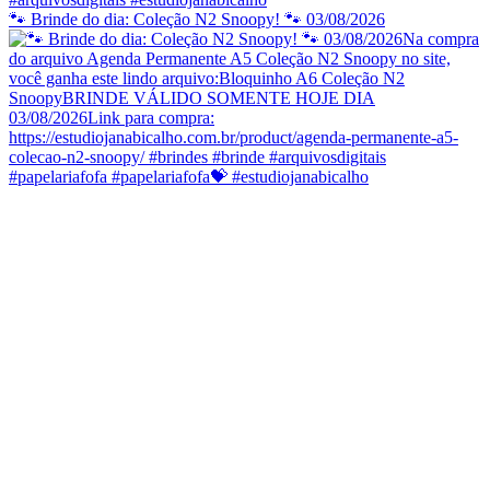
🐾 Brinde do dia: Coleção N2 Snoopy! 🐾 03/08/2026