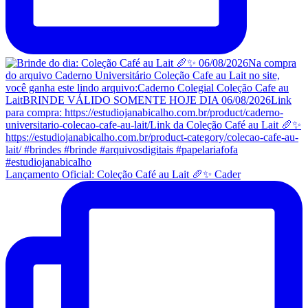
Lançamento Oficial: Coleção Café au Lait 🥖✨ Cader