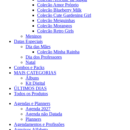
Coleção Amor Próprio
Coleção Blueberry Milk
Coleção Cute Gardening Girl
Coleção Meiguinhas
Coleção Morangos
Coleção Retro Girls
Meninos
Datas Especiais
Dia das Mães
Coleção Minha Rainha
Dia dos Professores
Natal
Combos e Packs
MAIS CATEGORIAS
Álbuns
Kit Digital
ÚLTIMOS DIAS
Todos os Produtos
Agendas e Planners
Agenda 2027
Agenda não Datada
Planners
Agendamentos e Profissões
Arquivos Alfabeto