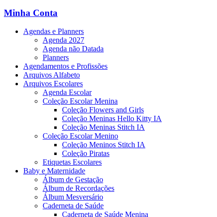
Minha Conta
Agendas e Planners
Agenda 2027
Agenda não Datada
Planners
Agendamentos e Profissões
Arquivos Alfabeto
Arquivos Escolares
Agenda Escolar
Coleção Escolar Menina
Coleção Flowers and Girls
Coleção Meninas Hello Kitty IA
Coleção Meninas Stitch IA
Coleção Escolar Menino
Coleção Meninos Stitch IA
Coleção Piratas
Etiquetas Escolares
Baby e Maternidade
Álbum de Gestação
Álbum de Recordações
Álbum Mesversário
Caderneta de Saúde
Caderneta de Saúde Menina