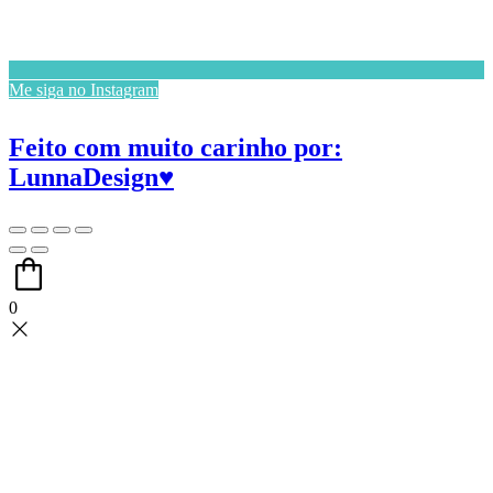
Me siga no Instagram
Feito com muito carinho por:
LunnaDesign♥
0