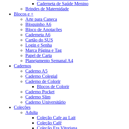
Caderneta de Saúde Menino
Brindes de Maternidade
Blocos e +
Arte para Caneca
Bloquinho A6
Bloco de Anotações
Caderneta A6
Cartão do SUS
Login e Senha
Marca Página e Tag
Papel de Carta
Planejamento Semanal A4
Cadernos
Caderno A5
Caderno Colegial
Caderno de Colorir
Blocos de Colorir
Caderno Pocket
Caderno Slim
Caderno Universitário
Coleções
Adulta
Coleção Cafe au Lait
Coleção Café
Coleção Era Vitoriana