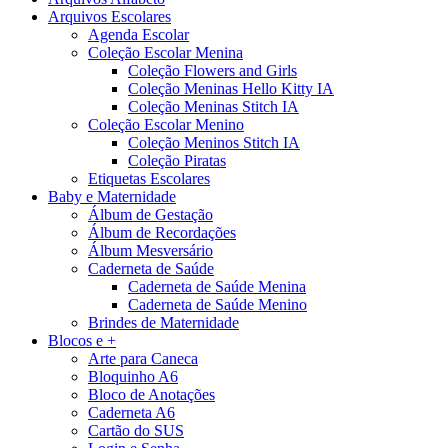
Arquivos Escolares
Agenda Escolar
Coleção Escolar Menina
Coleção Flowers and Girls
Coleção Meninas Hello Kitty IA
Coleção Meninas Stitch IA
Coleção Escolar Menino
Coleção Meninos Stitch IA
Coleção Piratas
Etiquetas Escolares
Baby e Maternidade
Álbum de Gestação
Álbum de Recordações
Álbum Mesversário
Caderneta de Saúde
Caderneta de Saúde Menina
Caderneta de Saúde Menino
Brindes de Maternidade
Blocos e +
Arte para Caneca
Bloquinho A6
Bloco de Anotações
Caderneta A6
Cartão do SUS