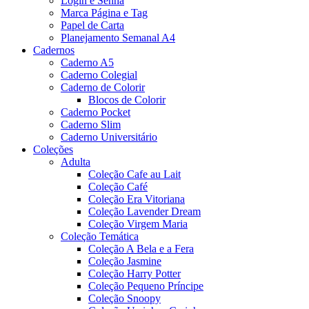
Login e Senha
Marca Página e Tag
Papel de Carta
Planejamento Semanal A4
Cadernos
Caderno A5
Caderno Colegial
Caderno de Colorir
Blocos de Colorir
Caderno Pocket
Caderno Slim
Caderno Universitário
Coleções
Adulta
Coleção Cafe au Lait
Coleção Café
Coleção Era Vitoriana
Coleção Lavender Dream
Coleção Virgem Maria
Coleção Temática
Coleção A Bela e a Fera
Coleção Jasmine
Coleção Harry Potter
Coleção Pequeno Príncipe
Coleção Snoopy