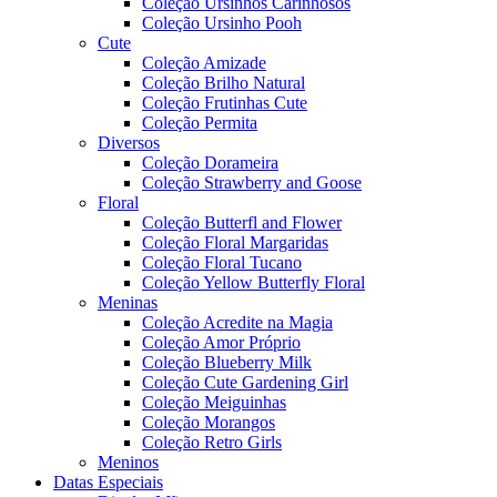
Coleção Ursinhos Carinhosos
Coleção Ursinho Pooh
Cute
Coleção Amizade
Coleção Brilho Natural
Coleção Frutinhas Cute
Coleção Permita
Diversos
Coleção Dorameira
Coleção Strawberry and Goose
Floral
Coleção Butterfl and Flower
Coleção Floral Margaridas
Coleção Floral Tucano
Coleção Yellow Butterfly Floral
Meninas
Coleção Acredite na Magia
Coleção Amor Próprio
Coleção Blueberry Milk
Coleção Cute Gardening Girl
Coleção Meiguinhas
Coleção Morangos
Coleção Retro Girls
Meninos
Datas Especiais