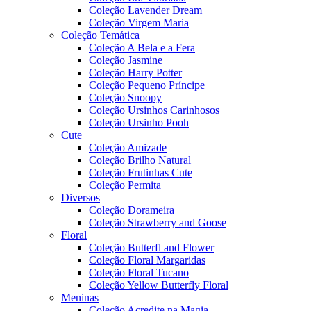
Coleção Lavender Dream
Coleção Virgem Maria
Coleção Temática
Coleção A Bela e a Fera
Coleção Jasmine
Coleção Harry Potter
Coleção Pequeno Príncipe
Coleção Snoopy
Coleção Ursinhos Carinhosos
Coleção Ursinho Pooh
Cute
Coleção Amizade
Coleção Brilho Natural
Coleção Frutinhas Cute
Coleção Permita
Diversos
Coleção Dorameira
Coleção Strawberry and Goose
Floral
Coleção Butterfl and Flower
Coleção Floral Margaridas
Coleção Floral Tucano
Coleção Yellow Butterfly Floral
Meninas
Coleção Acredite na Magia