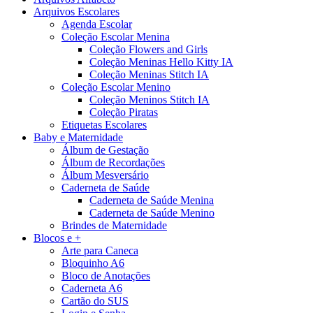
Arquivos Escolares
Agenda Escolar
Coleção Escolar Menina
Coleção Flowers and Girls
Coleção Meninas Hello Kitty IA
Coleção Meninas Stitch IA
Coleção Escolar Menino
Coleção Meninos Stitch IA
Coleção Piratas
Etiquetas Escolares
Baby e Maternidade
Álbum de Gestação
Álbum de Recordações
Álbum Mesversário
Caderneta de Saúde
Caderneta de Saúde Menina
Caderneta de Saúde Menino
Brindes de Maternidade
Blocos e +
Arte para Caneca
Bloquinho A6
Bloco de Anotações
Caderneta A6
Cartão do SUS