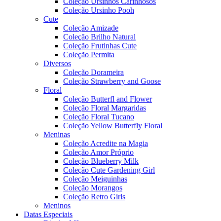
Coleção Ursinhos Carinhosos
Coleção Ursinho Pooh
Cute
Coleção Amizade
Coleção Brilho Natural
Coleção Frutinhas Cute
Coleção Permita
Diversos
Coleção Dorameira
Coleção Strawberry and Goose
Floral
Coleção Butterfl and Flower
Coleção Floral Margaridas
Coleção Floral Tucano
Coleção Yellow Butterfly Floral
Meninas
Coleção Acredite na Magia
Coleção Amor Próprio
Coleção Blueberry Milk
Coleção Cute Gardening Girl
Coleção Meiguinhas
Coleção Morangos
Coleção Retro Girls
Meninos
Datas Especiais