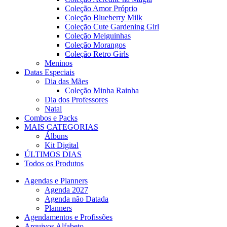
Coleção Amor Próprio
Coleção Blueberry Milk
Coleção Cute Gardening Girl
Coleção Meiguinhas
Coleção Morangos
Coleção Retro Girls
Meninos
Datas Especiais
Dia das Mães
Coleção Minha Rainha
Dia dos Professores
Natal
Combos e Packs
MAIS CATEGORIAS
Álbuns
Kit Digital
ÚLTIMOS DIAS
Todos os Produtos
Agendas e Planners
Agenda 2027
Agenda não Datada
Planners
Agendamentos e Profissões
Arquivos Alfabeto