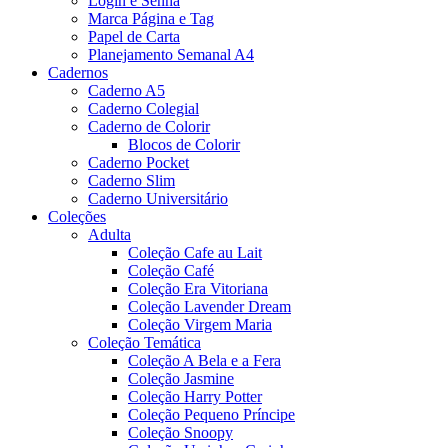
Login e Senha
Marca Página e Tag
Papel de Carta
Planejamento Semanal A4
Cadernos
Caderno A5
Caderno Colegial
Caderno de Colorir
Blocos de Colorir
Caderno Pocket
Caderno Slim
Caderno Universitário
Coleções
Adulta
Coleção Cafe au Lait
Coleção Café
Coleção Era Vitoriana
Coleção Lavender Dream
Coleção Virgem Maria
Coleção Temática
Coleção A Bela e a Fera
Coleção Jasmine
Coleção Harry Potter
Coleção Pequeno Príncipe
Coleção Snoopy