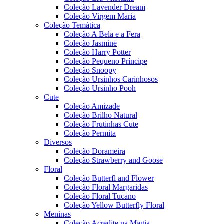
Coleção Lavender Dream
Coleção Virgem Maria
Coleção Temática
Coleção A Bela e a Fera
Coleção Jasmine
Coleção Harry Potter
Coleção Pequeno Príncipe
Coleção Snoopy
Coleção Ursinhos Carinhosos
Coleção Ursinho Pooh
Cute
Coleção Amizade
Coleção Brilho Natural
Coleção Frutinhas Cute
Coleção Permita
Diversos
Coleção Dorameira
Coleção Strawberry and Goose
Floral
Coleção Butterfl and Flower
Coleção Floral Margaridas
Coleção Floral Tucano
Coleção Yellow Butterfly Floral
Meninas
Coleção Acredite na Magia