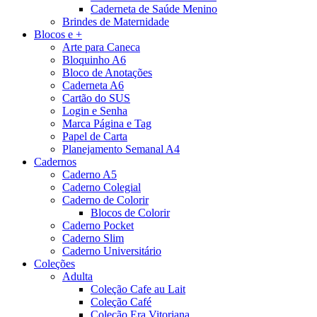
Caderneta de Saúde Menino
Brindes de Maternidade
Blocos e +
Arte para Caneca
Bloquinho A6
Bloco de Anotações
Caderneta A6
Cartão do SUS
Login e Senha
Marca Página e Tag
Papel de Carta
Planejamento Semanal A4
Cadernos
Caderno A5
Caderno Colegial
Caderno de Colorir
Blocos de Colorir
Caderno Pocket
Caderno Slim
Caderno Universitário
Coleções
Adulta
Coleção Cafe au Lait
Coleção Café
Coleção Era Vitoriana