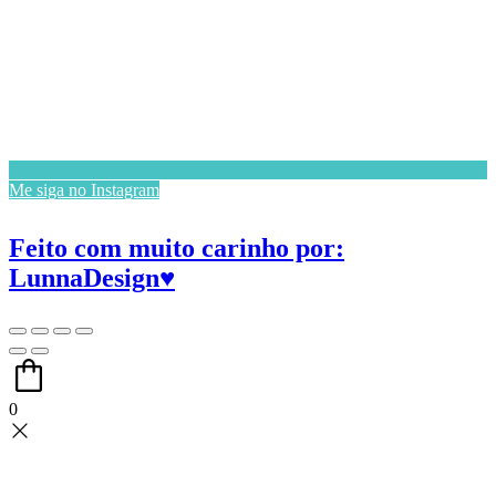
Me siga no Instagram
Feito com muito carinho por:
LunnaDesign♥
0