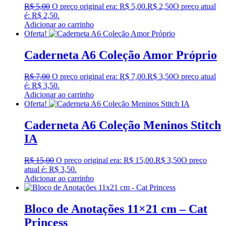
R$
5,00
O preço original era: R$ 5,00.
R$
2,50
O preço atual
é: R$ 2,50.
Adicionar ao carrinho
Oferta!
Caderneta A6 Coleção Amor Próprio
R$
7,00
O preço original era: R$ 7,00.
R$
3,50
O preço atual
é: R$ 3,50.
Adicionar ao carrinho
Oferta!
Caderneta A6 Coleção Meninos Stitch
IA
R$
15,00
O preço original era: R$ 15,00.
R$
3,50
O preço
atual é: R$ 3,50.
Adicionar ao carrinho
Bloco de Anotações 11×21 cm – Cat
Princess