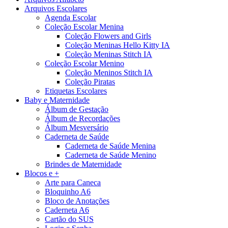
Arquivos Escolares
Agenda Escolar
Coleção Escolar Menina
Coleção Flowers and Girls
Coleção Meninas Hello Kitty IA
Coleção Meninas Stitch IA
Coleção Escolar Menino
Coleção Meninos Stitch IA
Coleção Piratas
Etiquetas Escolares
Baby e Maternidade
Álbum de Gestação
Álbum de Recordações
Álbum Mesversário
Caderneta de Saúde
Caderneta de Saúde Menina
Caderneta de Saúde Menino
Brindes de Maternidade
Blocos e +
Arte para Caneca
Bloquinho A6
Bloco de Anotações
Caderneta A6
Cartão do SUS