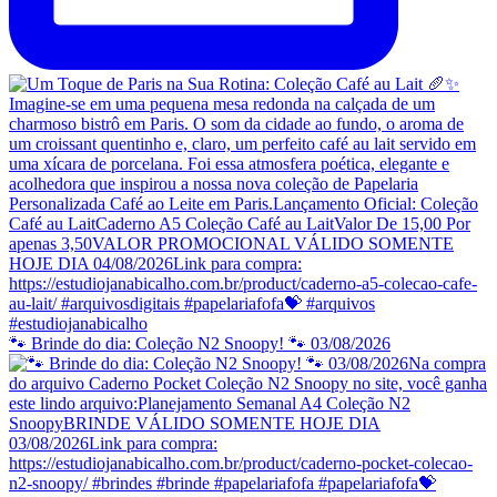
🐾 Brinde do dia: Coleção N2 Snoopy! 🐾 03/08/2026