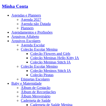
Minha Conta
Agendas e Planners
Agenda 2027
Agenda não Datada
Planners
Agendamentos e Profissões
Arquivos Alfabeto
Arquivos Escolares
Agenda Escolar
Coleção Escolar Menina
Coleção Flowers and Girls
Coleção Meninas Hello Kitty IA
Coleção Meninas Stitch IA
Coleção Escolar Menino
Coleção Meninos Stitch IA
Coleção Piratas
Etiquetas Escolares
Baby e Maternidade
Álbum de Gestação
Álbum de Recordações
Álbum Mesversário
Caderneta de Saúde
Caderneta de Saúde Menina