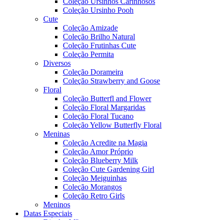
Coleção Ursinhos Carinhosos
Coleção Ursinho Pooh
Cute
Coleção Amizade
Coleção Brilho Natural
Coleção Frutinhas Cute
Coleção Permita
Diversos
Coleção Dorameira
Coleção Strawberry and Goose
Floral
Coleção Butterfl and Flower
Coleção Floral Margaridas
Coleção Floral Tucano
Coleção Yellow Butterfly Floral
Meninas
Coleção Acredite na Magia
Coleção Amor Próprio
Coleção Blueberry Milk
Coleção Cute Gardening Girl
Coleção Meiguinhas
Coleção Morangos
Coleção Retro Girls
Meninos
Datas Especiais