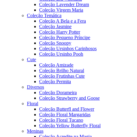
Coleção Lavender Dream
Coleção Virgem Maria
Coleção Temática
Coleção A Bela e a Fera
Coleção Jasmine
Coleção Harry Potter
Coleção Pequeno Príncipe
Coleção Snoopy
Coleção Ursinhos Carinhosos
Coleção Ursinho Pooh
Cute
Coleção Amizade
Coleção Brilho Natural
Coleção Frutinhas Cute
Coleção Permita
Diversos
Coleção Dorameira
Coleção Strawberry and Goose
Floral
Coleção Butterfl and Flower
Coleção Floral Margaridas
Coleção Floral Tucano
Coleção Yellow Butterfly Floral
Meninas
Coleção Acredite na Magia