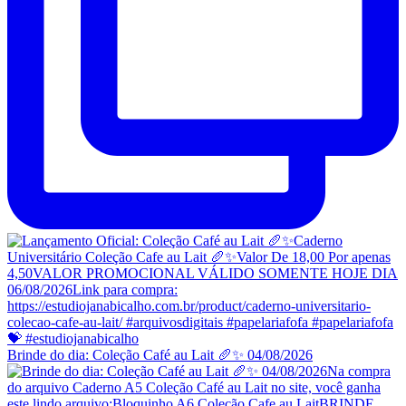
Brinde do dia: Coleção Café au Lait 🥖✨ 04/08/2026