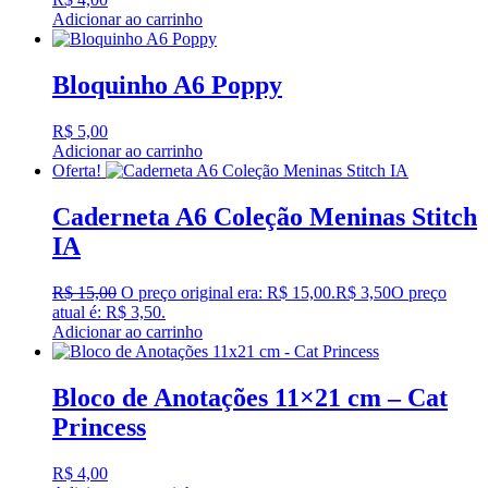
Adicionar ao carrinho
Bloquinho A6 Poppy
R$
5,00
Adicionar ao carrinho
Oferta!
Caderneta A6 Coleção Meninas Stitch
IA
R$
15,00
O preço original era: R$ 15,00.
R$
3,50
O preço
atual é: R$ 3,50.
Adicionar ao carrinho
Bloco de Anotações 11×21 cm – Cat
Princess
R$
4,00