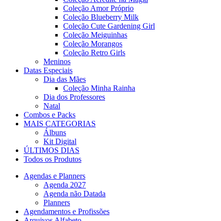
Coleção Amor Próprio
Coleção Blueberry Milk
Coleção Cute Gardening Girl
Coleção Meiguinhas
Coleção Morangos
Coleção Retro Girls
Meninos
Datas Especiais
Dia das Mães
Coleção Minha Rainha
Dia dos Professores
Natal
Combos e Packs
MAIS CATEGORIAS
Álbuns
Kit Digital
ÚLTIMOS DIAS
Todos os Produtos
Agendas e Planners
Agenda 2027
Agenda não Datada
Planners
Agendamentos e Profissões
Arquivos Alfabeto