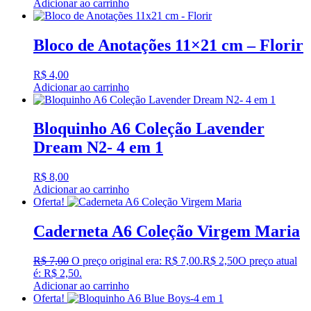
Adicionar ao carrinho
Bloco de Anotações 11×21 cm – Florir
R$
4,00
Adicionar ao carrinho
Bloquinho A6 Coleção Lavender
Dream N2- 4 em 1
R$
8,00
Adicionar ao carrinho
Oferta!
Caderneta A6 Coleção Virgem Maria
R$
7,00
O preço original era: R$ 7,00.
R$
2,50
O preço atual
é: R$ 2,50.
Adicionar ao carrinho
Oferta!