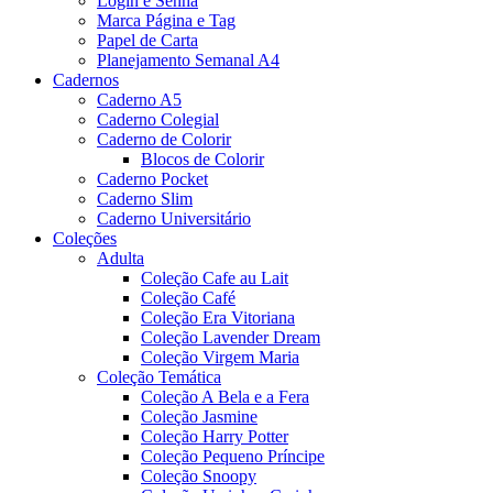
Login e Senha
Marca Página e Tag
Papel de Carta
Planejamento Semanal A4
Cadernos
Caderno A5
Caderno Colegial
Caderno de Colorir
Blocos de Colorir
Caderno Pocket
Caderno Slim
Caderno Universitário
Coleções
Adulta
Coleção Cafe au Lait
Coleção Café
Coleção Era Vitoriana
Coleção Lavender Dream
Coleção Virgem Maria
Coleção Temática
Coleção A Bela e a Fera
Coleção Jasmine
Coleção Harry Potter
Coleção Pequeno Príncipe
Coleção Snoopy