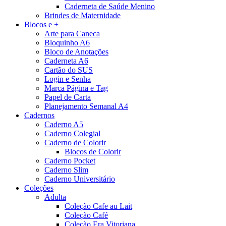
Caderneta de Saúde Menino
Brindes de Maternidade
Blocos e +
Arte para Caneca
Bloquinho A6
Bloco de Anotações
Caderneta A6
Cartão do SUS
Login e Senha
Marca Página e Tag
Papel de Carta
Planejamento Semanal A4
Cadernos
Caderno A5
Caderno Colegial
Caderno de Colorir
Blocos de Colorir
Caderno Pocket
Caderno Slim
Caderno Universitário
Coleções
Adulta
Coleção Cafe au Lait
Coleção Café
Coleção Era Vitoriana