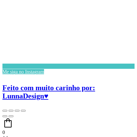
Me siga no Instagram
Feito com muito carinho por:
LunnaDesign♥
0