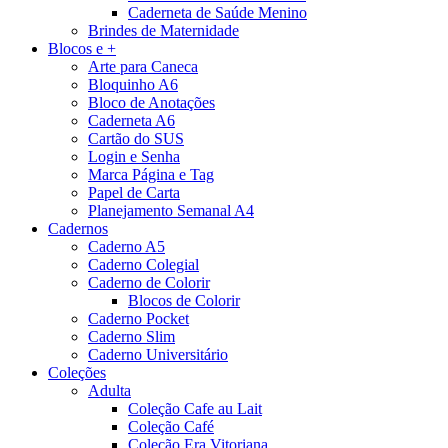
Caderneta de Saúde Menino
Brindes de Maternidade
Blocos e +
Arte para Caneca
Bloquinho A6
Bloco de Anotações
Caderneta A6
Cartão do SUS
Login e Senha
Marca Página e Tag
Papel de Carta
Planejamento Semanal A4
Cadernos
Caderno A5
Caderno Colegial
Caderno de Colorir
Blocos de Colorir
Caderno Pocket
Caderno Slim
Caderno Universitário
Coleções
Adulta
Coleção Cafe au Lait
Coleção Café
Coleção Era Vitoriana