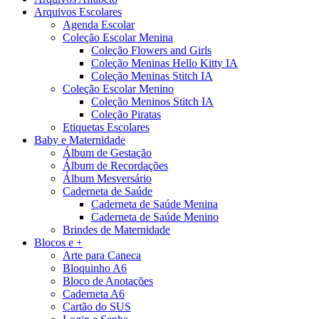
Arquivos Escolares
Agenda Escolar
Coleção Escolar Menina
Coleção Flowers and Girls
Coleção Meninas Hello Kitty IA
Coleção Meninas Stitch IA
Coleção Escolar Menino
Coleção Meninos Stitch IA
Coleção Piratas
Etiquetas Escolares
Baby e Maternidade
Álbum de Gestação
Álbum de Recordações
Álbum Mesversário
Caderneta de Saúde
Caderneta de Saúde Menina
Caderneta de Saúde Menino
Brindes de Maternidade
Blocos e +
Arte para Caneca
Bloquinho A6
Bloco de Anotações
Caderneta A6
Cartão do SUS