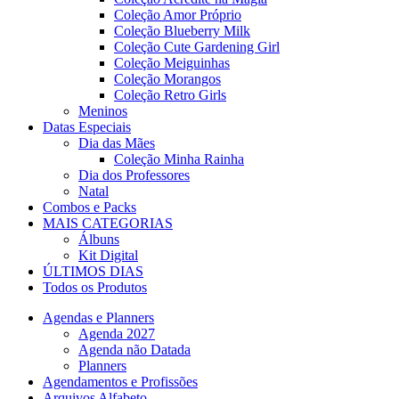
Coleção Amor Próprio
Coleção Blueberry Milk
Coleção Cute Gardening Girl
Coleção Meiguinhas
Coleção Morangos
Coleção Retro Girls
Meninos
Datas Especiais
Dia das Mães
Coleção Minha Rainha
Dia dos Professores
Natal
Combos e Packs
MAIS CATEGORIAS
Álbuns
Kit Digital
ÚLTIMOS DIAS
Todos os Produtos
Agendas e Planners
Agenda 2027
Agenda não Datada
Planners
Agendamentos e Profissões
Arquivos Alfabeto