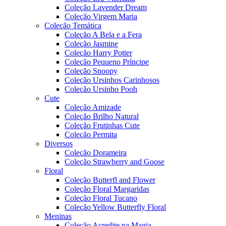
Coleção Lavender Dream
Coleção Virgem Maria
Coleção Temática
Coleção A Bela e a Fera
Coleção Jasmine
Coleção Harry Potter
Coleção Pequeno Príncipe
Coleção Snoopy
Coleção Ursinhos Carinhosos
Coleção Ursinho Pooh
Cute
Coleção Amizade
Coleção Brilho Natural
Coleção Frutinhas Cute
Coleção Permita
Diversos
Coleção Dorameira
Coleção Strawberry and Goose
Floral
Coleção Butterfl and Flower
Coleção Floral Margaridas
Coleção Floral Tucano
Coleção Yellow Butterfly Floral
Meninas
Coleção Acredite na Magia