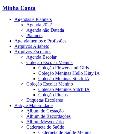
Minha Conta
Agendas e Planners
Agenda 2027
Agenda não Datada
Planners
Agendamentos e Profissões
Arquivos Alfabeto
Arquivos Escolares
Agenda Escolar
Coleção Escolar Menina
Coleção Flowers and Girls
Coleção Meninas Hello Kitty IA
Coleção Meninas Stitch IA
Coleção Escolar Menino
Coleção Meninos Stitch IA
Coleção Piratas
Etiquetas Escolares
Baby e Maternidade
Álbum de Gestação
Álbum de Recordações
Álbum Mesversário
Caderneta de Saúde
Caderneta de Saúde Menina