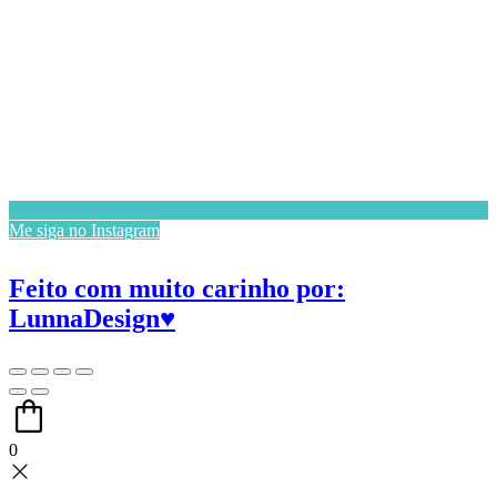
Me siga no Instagram
Feito com muito carinho por:
LunnaDesign♥
0