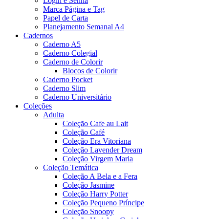
Login e Senha
Marca Página e Tag
Papel de Carta
Planejamento Semanal A4
Cadernos
Caderno A5
Caderno Colegial
Caderno de Colorir
Blocos de Colorir
Caderno Pocket
Caderno Slim
Caderno Universitário
Coleções
Adulta
Coleção Cafe au Lait
Coleção Café
Coleção Era Vitoriana
Coleção Lavender Dream
Coleção Virgem Maria
Coleção Temática
Coleção A Bela e a Fera
Coleção Jasmine
Coleção Harry Potter
Coleção Pequeno Príncipe
Coleção Snoopy