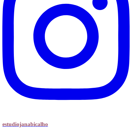
estudiojanabicalho