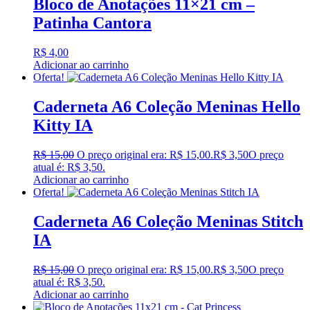
Bloco de Anotações 11×21 cm –
Patinha Cantora
R$
4,00
Adicionar ao carrinho
Oferta!
Caderneta A6 Coleção Meninas Hello
Kitty IA
R$
15,00
O preço original era: R$ 15,00.
R$
3,50
O preço
atual é: R$ 3,50.
Adicionar ao carrinho
Oferta!
Caderneta A6 Coleção Meninas Stitch
IA
R$
15,00
O preço original era: R$ 15,00.
R$
3,50
O preço
atual é: R$ 3,50.
Adicionar ao carrinho