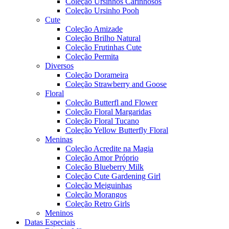
Coleção Ursinhos Carinhosos
Coleção Ursinho Pooh
Cute
Coleção Amizade
Coleção Brilho Natural
Coleção Frutinhas Cute
Coleção Permita
Diversos
Coleção Dorameira
Coleção Strawberry and Goose
Floral
Coleção Butterfl and Flower
Coleção Floral Margaridas
Coleção Floral Tucano
Coleção Yellow Butterfly Floral
Meninas
Coleção Acredite na Magia
Coleção Amor Próprio
Coleção Blueberry Milk
Coleção Cute Gardening Girl
Coleção Meiguinhas
Coleção Morangos
Coleção Retro Girls
Meninos
Datas Especiais