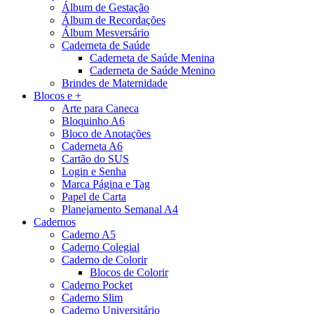
Álbum de Gestação
Álbum de Recordações
Álbum Mesversário
Caderneta de Saúde
Caderneta de Saúde Menina
Caderneta de Saúde Menino
Brindes de Maternidade
Blocos e +
Arte para Caneca
Bloquinho A6
Bloco de Anotações
Caderneta A6
Cartão do SUS
Login e Senha
Marca Página e Tag
Papel de Carta
Planejamento Semanal A4
Cadernos
Caderno A5
Caderno Colegial
Caderno de Colorir
Blocos de Colorir
Caderno Pocket
Caderno Slim
Caderno Universitário