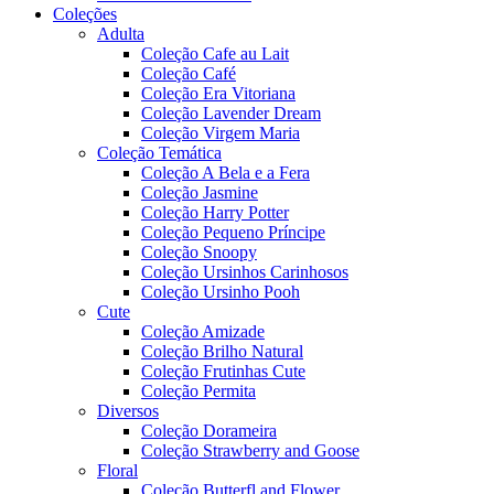
Coleções
Adulta
Coleção Cafe au Lait
Coleção Café
Coleção Era Vitoriana
Coleção Lavender Dream
Coleção Virgem Maria
Coleção Temática
Coleção A Bela e a Fera
Coleção Jasmine
Coleção Harry Potter
Coleção Pequeno Príncipe
Coleção Snoopy
Coleção Ursinhos Carinhosos
Coleção Ursinho Pooh
Cute
Coleção Amizade
Coleção Brilho Natural
Coleção Frutinhas Cute
Coleção Permita
Diversos
Coleção Dorameira
Coleção Strawberry and Goose
Floral
Coleção Butterfl and Flower