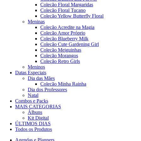
Coleção Floral Margaridas
Coleção Floral Tucano
Coleção Yellow Butterfly Floral
Meninas
Coleção Acredite na Magia
Coleção Amor Próprio
Coleção Blueberry Milk
Coleção Cute Gardening Girl
Coleção Meiguinhas
Coleção Morangos
Coleção Retro Girls
Meninos
Datas Especiais
Dia das Mães
Coleção Minha Rainha
Dia dos Professores
Natal
Combos e Packs
MAIS CATEGORIAS
Álbuns
Kit Digital
ÚLTIMOS DIAS
Todos os Produtos
Agendas e Planners