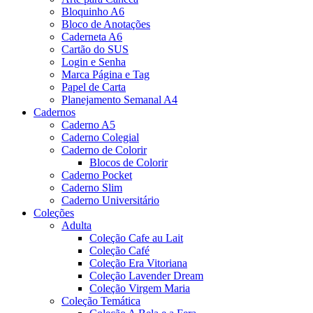
Bloquinho A6
Bloco de Anotações
Caderneta A6
Cartão do SUS
Login e Senha
Marca Página e Tag
Papel de Carta
Planejamento Semanal A4
Cadernos
Caderno A5
Caderno Colegial
Caderno de Colorir
Blocos de Colorir
Caderno Pocket
Caderno Slim
Caderno Universitário
Coleções
Adulta
Coleção Cafe au Lait
Coleção Café
Coleção Era Vitoriana
Coleção Lavender Dream
Coleção Virgem Maria
Coleção Temática