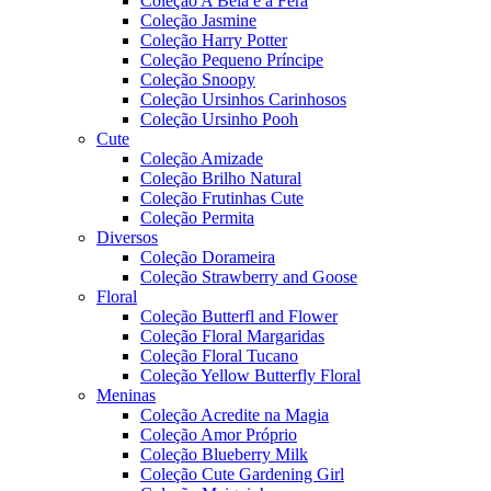
Coleção A Bela e a Fera
Coleção Jasmine
Coleção Harry Potter
Coleção Pequeno Príncipe
Coleção Snoopy
Coleção Ursinhos Carinhosos
Coleção Ursinho Pooh
Cute
Coleção Amizade
Coleção Brilho Natural
Coleção Frutinhas Cute
Coleção Permita
Diversos
Coleção Dorameira
Coleção Strawberry and Goose
Floral
Coleção Butterfl and Flower
Coleção Floral Margaridas
Coleção Floral Tucano
Coleção Yellow Butterfly Floral
Meninas
Coleção Acredite na Magia
Coleção Amor Próprio
Coleção Blueberry Milk
Coleção Cute Gardening Girl