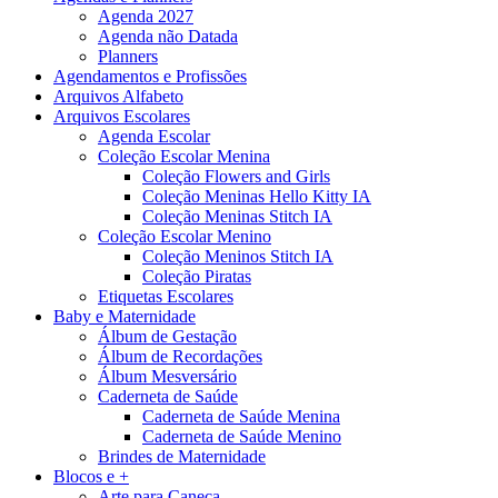
Agenda 2027
Agenda não Datada
Planners
Agendamentos e Profissões
Arquivos Alfabeto
Arquivos Escolares
Agenda Escolar
Coleção Escolar Menina
Coleção Flowers and Girls
Coleção Meninas Hello Kitty IA
Coleção Meninas Stitch IA
Coleção Escolar Menino
Coleção Meninos Stitch IA
Coleção Piratas
Etiquetas Escolares
Baby e Maternidade
Álbum de Gestação
Álbum de Recordações
Álbum Mesversário
Caderneta de Saúde
Caderneta de Saúde Menina
Caderneta de Saúde Menino
Brindes de Maternidade
Blocos e +
Arte para Caneca