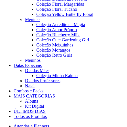
Coleção Floral Margaridas
Coleção Floral Tucano
Coleção Yellow Butterfly Floral
Meninas
Coleção Acredite na Magia
Coleção Amor Próprio
Coleção Blueberry Milk
Coleção Cute Gardening Girl
Coleção Meiguinhas
Coleção Morangos
Coleção Retro Girls
Meninos
Datas Especiais
Dia das Mães
Coleção Minha Rainha
Dia dos Professores
Natal
Combos e Packs
MAIS CATEGORIAS
Álbuns
Kit Digital
ÚLTIMOS DIAS
Todos os Produtos
Agendas e Planners