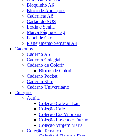
Bloquinho A6
Bloco de Anotações
Caderneta A6
Cartão do SUS
Login e Senha
Marca Página e Tag
Papel de Carta
Planejamento Semanal A4
Cadernos
Caderno A5
Caderno Colegial
Caderno de Colorir
Blocos de Colorir
Caderno Pocket
Caderno Slim
Caderno Universitário
Coleções
Adulta
Coleção Cafe au Lait
Coleção Café
Coleção Era Vitoriana
Coleção Lavender Dream
Coleção Virgem Maria
Coleção Temática