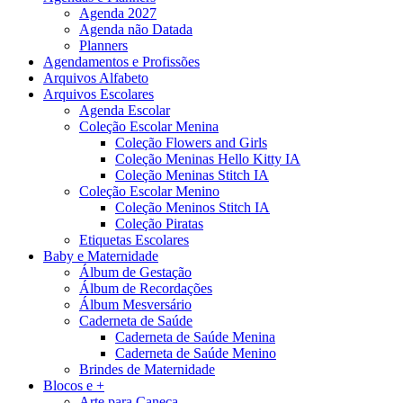
Agenda 2027
Agenda não Datada
Planners
Agendamentos e Profissões
Arquivos Alfabeto
Arquivos Escolares
Agenda Escolar
Coleção Escolar Menina
Coleção Flowers and Girls
Coleção Meninas Hello Kitty IA
Coleção Meninas Stitch IA
Coleção Escolar Menino
Coleção Meninos Stitch IA
Coleção Piratas
Etiquetas Escolares
Baby e Maternidade
Álbum de Gestação
Álbum de Recordações
Álbum Mesversário
Caderneta de Saúde
Caderneta de Saúde Menina
Caderneta de Saúde Menino
Brindes de Maternidade
Blocos e +
Arte para Caneca