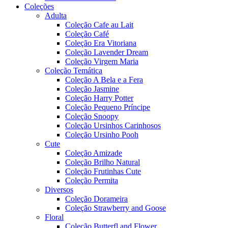
Coleções
Adulta
Coleção Cafe au Lait
Coleção Café
Coleção Era Vitoriana
Coleção Lavender Dream
Coleção Virgem Maria
Coleção Temática
Coleção A Bela e a Fera
Coleção Jasmine
Coleção Harry Potter
Coleção Pequeno Príncipe
Coleção Snoopy
Coleção Ursinhos Carinhosos
Coleção Ursinho Pooh
Cute
Coleção Amizade
Coleção Brilho Natural
Coleção Frutinhas Cute
Coleção Permita
Diversos
Coleção Dorameira
Coleção Strawberry and Goose
Floral
Coleção Butterfl and Flower