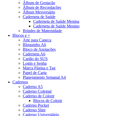
Álbum de Gestação
Álbum de Recordações
Álbum Mesversário
Caderneta de Saúde
Caderneta de Saúde Menina
Caderneta de Saúde Menino
Brindes de Maternidade
Blocos e +
Arte para Caneca
Bloquinho A6
Bloco de Anotações
Caderneta A6
Cartão do SUS
Login e Senha
Marca Página e Tag
Papel de Carta
Planejamento Semanal A4
Cadernos
Caderno A5
Caderno Colegial
Caderno de Colorir
Blocos de Colorir
Caderno Pocket
Caderno Slim
Caderno Universitário