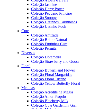
Coleção A Bela e a Fera
Coleção Jasmine
Coleção Harry Potter
Coleção Pequeno Príncipe
Coleção Snoopy
Coleção Ursinhos Carinhosos
Coleção Ursinho Pooh
Cute
Coleção Amizade
Coleção Brilho Natural
Coleção Frutinhas Cute
Coleção Permita
Diversos
Coleção Dorameira
Coleção Strawberry and Goose
Floral
Coleção Butterfl and Flower
Coleção Floral Margaridas
Coleção Floral Tucano
Coleção Yellow Butterfly Floral
Meninas
Coleção Acredite na Magia
Coleção Amor Próprio
Coleção Blueberry Milk
Coleção Cute Gardening Girl