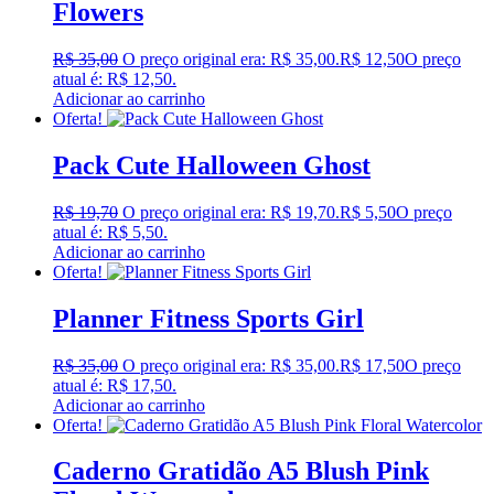
Flowers
R$
35,00
O preço original era: R$ 35,00.
R$
12,50
O preço
atual é: R$ 12,50.
Adicionar ao carrinho
Oferta!
Pack Cute Halloween Ghost
R$
19,70
O preço original era: R$ 19,70.
R$
5,50
O preço
atual é: R$ 5,50.
Adicionar ao carrinho
Oferta!
Planner Fitness Sports Girl
R$
35,00
O preço original era: R$ 35,00.
R$
17,50
O preço
atual é: R$ 17,50.
Adicionar ao carrinho
Oferta!
Caderno Gratidão A5 Blush Pink