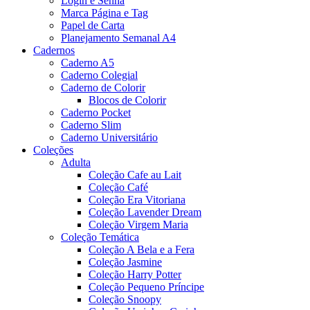
Login e Senha
Marca Página e Tag
Papel de Carta
Planejamento Semanal A4
Cadernos
Caderno A5
Caderno Colegial
Caderno de Colorir
Blocos de Colorir
Caderno Pocket
Caderno Slim
Caderno Universitário
Coleções
Adulta
Coleção Cafe au Lait
Coleção Café
Coleção Era Vitoriana
Coleção Lavender Dream
Coleção Virgem Maria
Coleção Temática
Coleção A Bela e a Fera
Coleção Jasmine
Coleção Harry Potter
Coleção Pequeno Príncipe
Coleção Snoopy