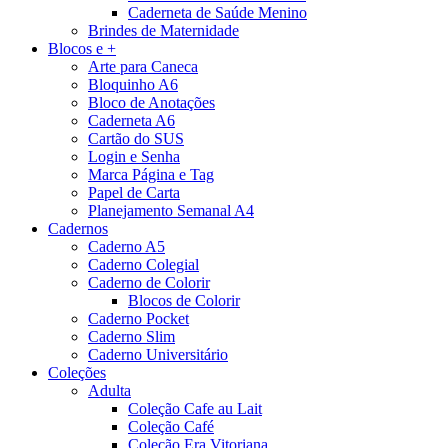
Caderneta de Saúde Menino
Brindes de Maternidade
Blocos e +
Arte para Caneca
Bloquinho A6
Bloco de Anotações
Caderneta A6
Cartão do SUS
Login e Senha
Marca Página e Tag
Papel de Carta
Planejamento Semanal A4
Cadernos
Caderno A5
Caderno Colegial
Caderno de Colorir
Blocos de Colorir
Caderno Pocket
Caderno Slim
Caderno Universitário
Coleções
Adulta
Coleção Cafe au Lait
Coleção Café
Coleção Era Vitoriana