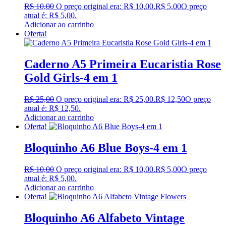
R$
10,00
O preço original era: R$ 10,00.
R$
5,00
O preço
atual é: R$ 5,00.
Adicionar ao carrinho
Oferta!
Caderno A5 Primeira Eucaristia Rose
Gold Girls-4 em 1
R$
25,00
O preço original era: R$ 25,00.
R$
12,50
O preço
atual é: R$ 12,50.
Adicionar ao carrinho
Oferta!
Bloquinho A6 Blue Boys-4 em 1
R$
10,00
O preço original era: R$ 10,00.
R$
5,00
O preço
atual é: R$ 5,00.
Adicionar ao carrinho
Oferta!
Bloquinho A6 Alfabeto Vintage