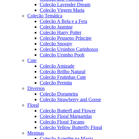
Coleção Lavender Dream
Coleção Virgem Maria
Coleção Temática
Coleção A Bela e a Fera
Coleção Jasmine
Coleção Harry Potter
Coleção Pequeno Príncipe
Coleção Snoopy
Coleção Ursinhos Carinhosos
Coleção Ursinho Pooh
Cute
Coleção Amizade
Coleção Brilho Natural
Coleção Frutinhas Cute
Coleção Permita
Diversos
Coleção Dorameira
Coleção Strawberry and Goose
Floral
Coleção Butterfl and Flower
Coleção Floral Margaridas
Coleção Floral Tucano
Coleção Yellow Butterfly Floral
Meninas
Coleção Acredite na Magia