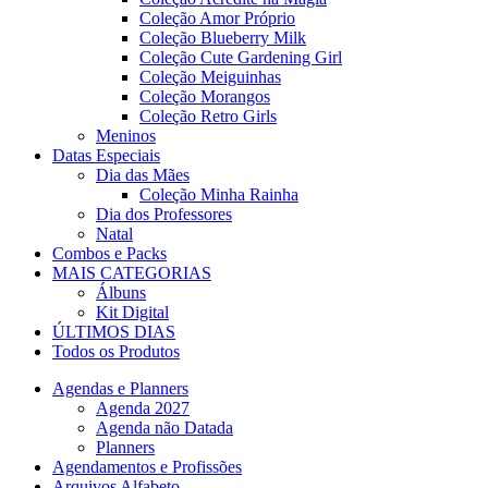
Coleção Amor Próprio
Coleção Blueberry Milk
Coleção Cute Gardening Girl
Coleção Meiguinhas
Coleção Morangos
Coleção Retro Girls
Meninos
Datas Especiais
Dia das Mães
Coleção Minha Rainha
Dia dos Professores
Natal
Combos e Packs
MAIS CATEGORIAS
Álbuns
Kit Digital
ÚLTIMOS DIAS
Todos os Produtos
Agendas e Planners
Agenda 2027
Agenda não Datada
Planners
Agendamentos e Profissões
Arquivos Alfabeto