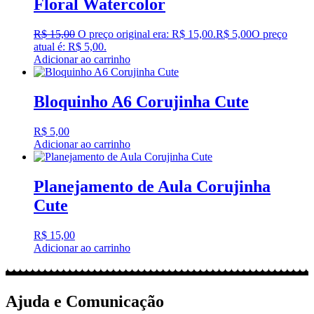
Floral Watercolor
R$
15,00
O preço original era: R$ 15,00.
R$
5,00
O preço
atual é: R$ 5,00.
Adicionar ao carrinho
Bloquinho A6 Corujinha Cute
R$
5,00
Adicionar ao carrinho
Planejamento de Aula Corujinha
Cute
R$
15,00
Adicionar ao carrinho
Ajuda e Comunicação