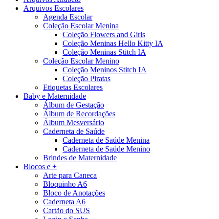
Arquivos Escolares
Agenda Escolar
Coleção Escolar Menina
Coleção Flowers and Girls
Coleção Meninas Hello Kitty IA
Coleção Meninas Stitch IA
Coleção Escolar Menino
Coleção Meninos Stitch IA
Coleção Piratas
Etiquetas Escolares
Baby e Maternidade
Álbum de Gestação
Álbum de Recordações
Álbum Mesversário
Caderneta de Saúde
Caderneta de Saúde Menina
Caderneta de Saúde Menino
Brindes de Maternidade
Blocos e +
Arte para Caneca
Bloquinho A6
Bloco de Anotações
Caderneta A6
Cartão do SUS