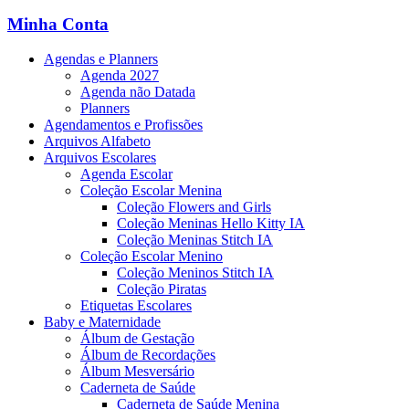
Minha Conta
Agendas e Planners
Agenda 2027
Agenda não Datada
Planners
Agendamentos e Profissões
Arquivos Alfabeto
Arquivos Escolares
Agenda Escolar
Coleção Escolar Menina
Coleção Flowers and Girls
Coleção Meninas Hello Kitty IA
Coleção Meninas Stitch IA
Coleção Escolar Menino
Coleção Meninos Stitch IA
Coleção Piratas
Etiquetas Escolares
Baby e Maternidade
Álbum de Gestação
Álbum de Recordações
Álbum Mesversário
Caderneta de Saúde
Caderneta de Saúde Menina