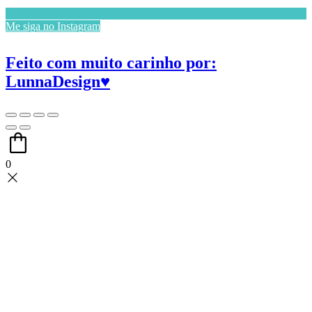
Me siga no Instagram
Feito com muito carinho por:
LunnaDesign♥
0