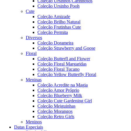
Coleção Ursinhos Carinhosos
Coleção Ursinho Pooh
Cute
Coleção Amizade
Coleção Brilho Natural
Coleção Frutinhas Cute
Coleção Permita
Diversos
Coleção Dorameira
Coleção Strawberry and Goose
Floral
Coleção Butterfl and Flower
Coleção Floral Margaridas
Coleção Floral Tucano
Coleção Yellow Butterfly Floral
Meninas
Coleção Acredite na Magia
Coleção Amor Próprio
Coleção Blueberry Milk
Coleção Cute Gardening Girl
Coleção Meiguinhas
Coleção Morangos
Coleção Retro Girls
Meninos
Datas Especiais