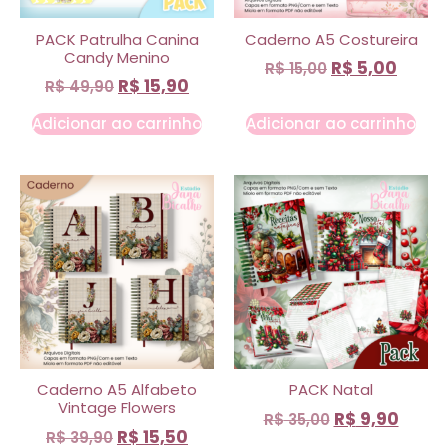
PACK Patrulha Canina
Caderno A5 Costureira
Candy Menino
R$
5,00
R$
15,00
R$
15,90
R$
49,90
Adicionar ao carrinho
Adicionar ao carrinho
Caderno A5 Alfabeto
PACK Natal
Vintage Flowers
R$
9,90
R$
35,00
R$
15,50
R$
39,90