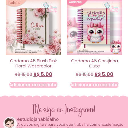
Caderno A5 Blush Pink
Caderno A5 Corujinha
Floral Watercolor
Cute
R$
5,00
R$
5,00
R$
15,00
R$
15,00
Adicionar ao carrinho
Adicionar ao carrinho
Me siga no Instagram!
estudiojanabicalho
Arquivos digitais para você que trabalha com encadernação.