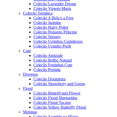
Coleção Lavender Dream
Coleção Virgem Maria
Coleção Temática
Coleção A Bela e a Fera
Coleção Jasmine
Coleção Harry Potter
Coleção Pequeno Príncipe
Coleção Snoopy
Coleção Ursinhos Carinhosos
Coleção Ursinho Pooh
Cute
Coleção Amizade
Coleção Brilho Natural
Coleção Frutinhas Cute
Coleção Permita
Diversos
Coleção Dorameira
Coleção Strawberry and Goose
Floral
Coleção Butterfl and Flower
Coleção Floral Margaridas
Coleção Floral Tucano
Coleção Yellow Butterfly Floral
Meninas
Coleção Acredite na Magia