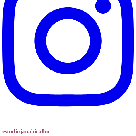
estudiojanabicalho