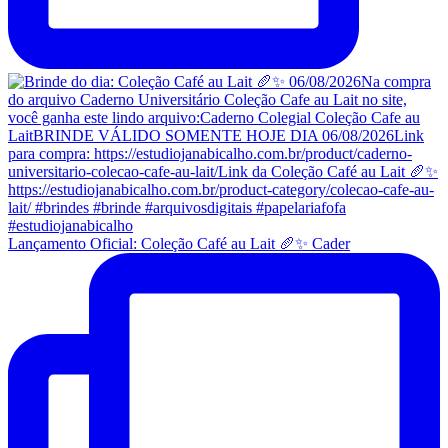
Lançamento Oficial: Coleção Café au Lait 🥖✨ Cader