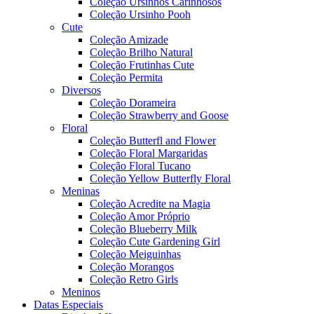
Coleção Ursinhos Carinhosos
Coleção Ursinho Pooh
Cute
Coleção Amizade
Coleção Brilho Natural
Coleção Frutinhas Cute
Coleção Permita
Diversos
Coleção Dorameira
Coleção Strawberry and Goose
Floral
Coleção Butterfl and Flower
Coleção Floral Margaridas
Coleção Floral Tucano
Coleção Yellow Butterfly Floral
Meninas
Coleção Acredite na Magia
Coleção Amor Próprio
Coleção Blueberry Milk
Coleção Cute Gardening Girl
Coleção Meiguinhas
Coleção Morangos
Coleção Retro Girls
Meninos
Datas Especiais