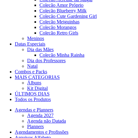
Coleção Amor Próprio
Coleção Blueberry Milk
Coleção Cute Gardening Girl
Coleção Meiguinhas
Coleção Morangos
Coleção Retro Girls
Meninos
Datas Especiais
Dia das Mães
Coleção Minha Rainha
Dia dos Professores
Natal
Combos e Packs
MAIS CATEGORIAS
Álbuns
Kit Digital
ÚLTIMOS DIAS
Todos os Produtos
Agendas e Planners
Agenda 2027
Agenda não Datada
Planners
Agendamentos e Profissões
Arquivos Alfabeto