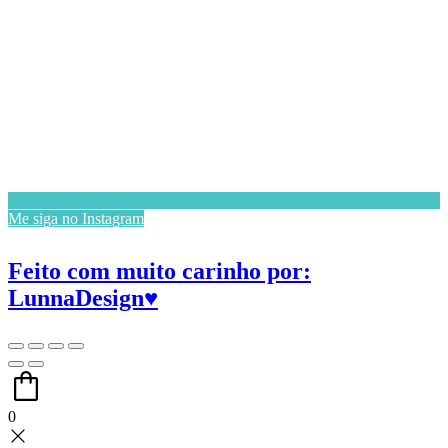
Me siga no Instagram
Feito com muito carinho por:
LunnaDesign♥
0