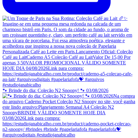
🐾 Brinde do dia: Coleção N2 Snoopy! 🐾 03/08/2026