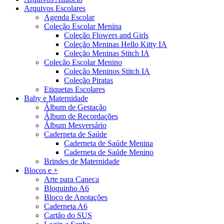
Arquivos Escolares
Agenda Escolar
Coleção Escolar Menina
Coleção Flowers and Girls
Coleção Meninas Hello Kitty IA
Coleção Meninas Stitch IA
Coleção Escolar Menino
Coleção Meninos Stitch IA
Coleção Piratas
Etiquetas Escolares
Baby e Maternidade
Álbum de Gestação
Álbum de Recordações
Álbum Mesversário
Caderneta de Saúde
Caderneta de Saúde Menina
Caderneta de Saúde Menino
Brindes de Maternidade
Blocos e +
Arte para Caneca
Bloquinho A6
Bloco de Anotações
Caderneta A6
Cartão do SUS