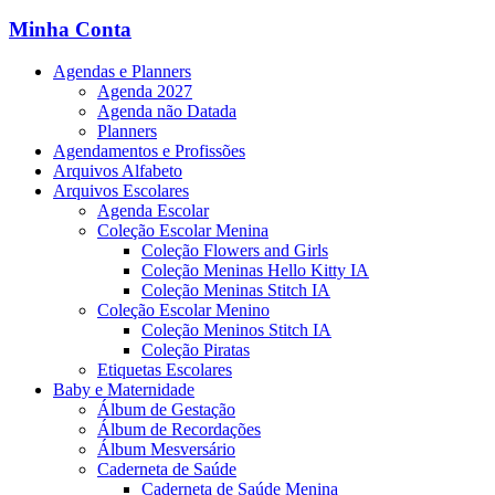
Minha Conta
Agendas e Planners
Agenda 2027
Agenda não Datada
Planners
Agendamentos e Profissões
Arquivos Alfabeto
Arquivos Escolares
Agenda Escolar
Coleção Escolar Menina
Coleção Flowers and Girls
Coleção Meninas Hello Kitty IA
Coleção Meninas Stitch IA
Coleção Escolar Menino
Coleção Meninos Stitch IA
Coleção Piratas
Etiquetas Escolares
Baby e Maternidade
Álbum de Gestação
Álbum de Recordações
Álbum Mesversário
Caderneta de Saúde
Caderneta de Saúde Menina