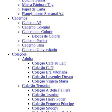
Login e Senha
Marca Página e Tag
Papel de Carta
Planejamento Semanal A4
Cadernos
Caderno A5
Caderno Colegial
Caderno de Colorir
Blocos de Colorir
Caderno Pocket
Caderno Slim
Caderno Universitário
Coleções
Adulta
Coleção Cafe au Lait
Coleção Café
Coleção Era Vitoriana
Coleção Lavender Dream
Coleção Virgem Maria
Coleção Temática
Coleção A Bela e a Fera
Coleção Jasmine
Coleção Harry Potter
Coleção Pequeno Príncipe
Coleção Snoopy