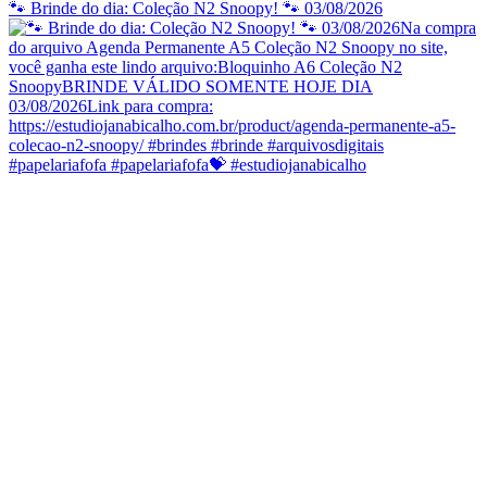
🐾 Brinde do dia: Coleção N2 Snoopy! 🐾 03/08/2026