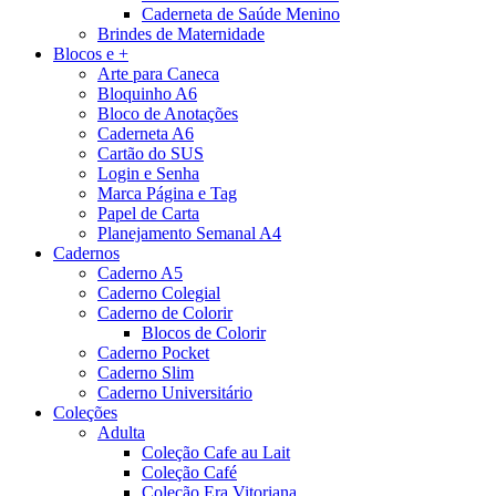
Caderneta de Saúde Menino
Brindes de Maternidade
Blocos e +
Arte para Caneca
Bloquinho A6
Bloco de Anotações
Caderneta A6
Cartão do SUS
Login e Senha
Marca Página e Tag
Papel de Carta
Planejamento Semanal A4
Cadernos
Caderno A5
Caderno Colegial
Caderno de Colorir
Blocos de Colorir
Caderno Pocket
Caderno Slim
Caderno Universitário
Coleções
Adulta
Coleção Cafe au Lait
Coleção Café
Coleção Era Vitoriana