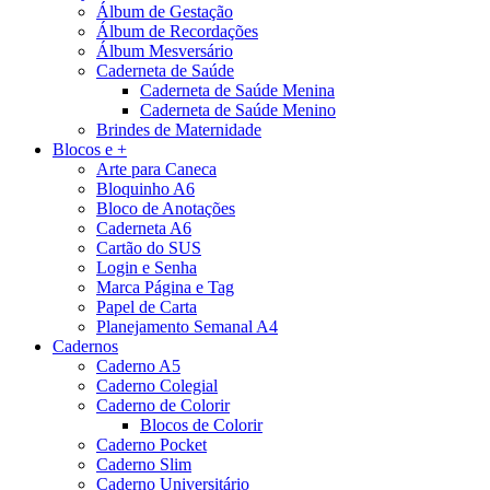
Álbum de Gestação
Álbum de Recordações
Álbum Mesversário
Caderneta de Saúde
Caderneta de Saúde Menina
Caderneta de Saúde Menino
Brindes de Maternidade
Blocos e +
Arte para Caneca
Bloquinho A6
Bloco de Anotações
Caderneta A6
Cartão do SUS
Login e Senha
Marca Página e Tag
Papel de Carta
Planejamento Semanal A4
Cadernos
Caderno A5
Caderno Colegial
Caderno de Colorir
Blocos de Colorir
Caderno Pocket
Caderno Slim
Caderno Universitário