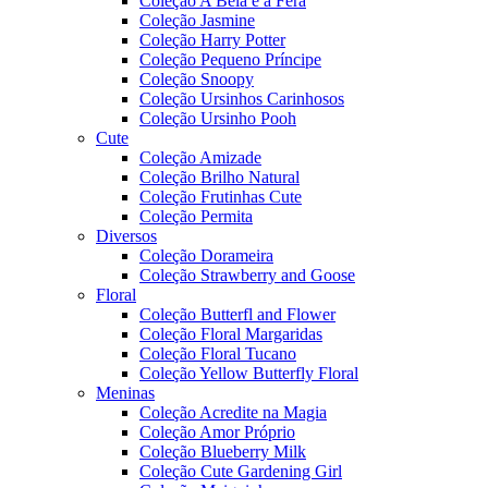
Coleção A Bela e a Fera
Coleção Jasmine
Coleção Harry Potter
Coleção Pequeno Príncipe
Coleção Snoopy
Coleção Ursinhos Carinhosos
Coleção Ursinho Pooh
Cute
Coleção Amizade
Coleção Brilho Natural
Coleção Frutinhas Cute
Coleção Permita
Diversos
Coleção Dorameira
Coleção Strawberry and Goose
Floral
Coleção Butterfl and Flower
Coleção Floral Margaridas
Coleção Floral Tucano
Coleção Yellow Butterfly Floral
Meninas
Coleção Acredite na Magia
Coleção Amor Próprio
Coleção Blueberry Milk
Coleção Cute Gardening Girl