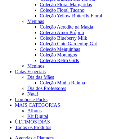
Coleção Floral Margaridas
Coleção Floral Tucano
Coleção Yellow Butterfly Floral
Meninas
Coleção Acredite na Magia
Coleção Amor Próprio
Coleção Blueberry Milk
Coleção Cute Gardening Girl
Coleção Meiguinhas
Coleção Morangos
Coleção Retro Girls
Meninos
Datas Especiais
Dia das Mães
Coleção Minha Rainha
Dia dos Professores
Natal
Combos e Packs
MAIS CATEGORIAS
Álbuns
Kit Digital
ÚLTIMOS DIAS
Todos os Produtos
Agendas e Planners