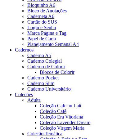
Bloquinho A6
Bloco de Anotações
Caderneta A6
Cartão do SUS
Login e Senha
Marca Página e Tag
Papel de Carta
Planejamento Semanal A4
Cadernos
Caderno A5
Caderno Colegial
Caderno de Colorir
Blocos de Colorir
Caderno Pocket
Caderno Slim
Caderno Universitário
Coleções
Adulta
Coleção Cafe au Lait
Coleção Café
Coleção Era Vitoriana
Coleção Lavender Dream
Coleção Virgem Maria
Coleção Temática