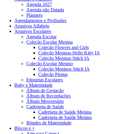
Agenda 2027
Agenda não Datada
Planners
Agendamentos e Profissões
Arquivos Alfabeto
Arquivos Escolares
Agenda Escolar
Coleção Escolar Menina
Coleção Flowers and Girls
Coleção Meninas Hello Kitty IA
Coleção Meninas Stitch IA
Coleção Escolar Menino
Coleção Meninos Stitch IA
Coleção Piratas
Etiquetas Escolares
Baby e Maternidade
Álbum de Gestação
Álbum de Recordações
Álbum Mesversário
Caderneta de Saúde
Caderneta de Saúde Menina
Caderneta de Saúde Menino
Brindes de Maternidade
Blocos e +
Arte para Caneca