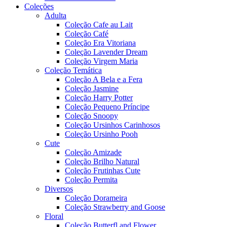
Coleções
Adulta
Coleção Cafe au Lait
Coleção Café
Coleção Era Vitoriana
Coleção Lavender Dream
Coleção Virgem Maria
Coleção Temática
Coleção A Bela e a Fera
Coleção Jasmine
Coleção Harry Potter
Coleção Pequeno Príncipe
Coleção Snoopy
Coleção Ursinhos Carinhosos
Coleção Ursinho Pooh
Cute
Coleção Amizade
Coleção Brilho Natural
Coleção Frutinhas Cute
Coleção Permita
Diversos
Coleção Dorameira
Coleção Strawberry and Goose
Floral
Coleção Butterfl and Flower