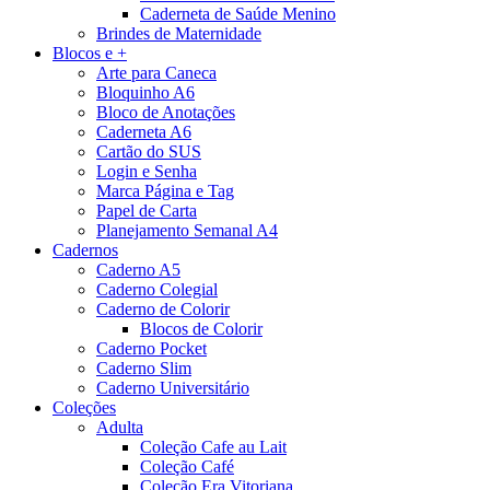
Caderneta de Saúde Menino
Brindes de Maternidade
Blocos e +
Arte para Caneca
Bloquinho A6
Bloco de Anotações
Caderneta A6
Cartão do SUS
Login e Senha
Marca Página e Tag
Papel de Carta
Planejamento Semanal A4
Cadernos
Caderno A5
Caderno Colegial
Caderno de Colorir
Blocos de Colorir
Caderno Pocket
Caderno Slim
Caderno Universitário
Coleções
Adulta
Coleção Cafe au Lait
Coleção Café
Coleção Era Vitoriana