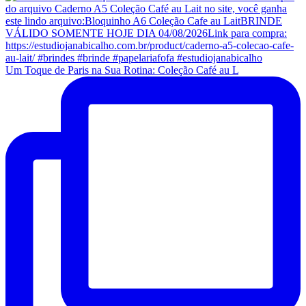
Um Toque de Paris na Sua Rotina: Coleção Café au L