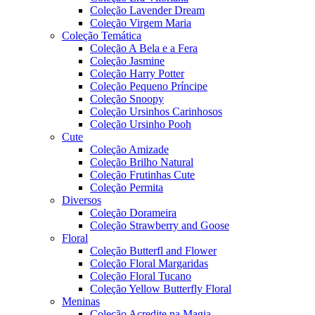
Coleção Lavender Dream
Coleção Virgem Maria
Coleção Temática
Coleção A Bela e a Fera
Coleção Jasmine
Coleção Harry Potter
Coleção Pequeno Príncipe
Coleção Snoopy
Coleção Ursinhos Carinhosos
Coleção Ursinho Pooh
Cute
Coleção Amizade
Coleção Brilho Natural
Coleção Frutinhas Cute
Coleção Permita
Diversos
Coleção Dorameira
Coleção Strawberry and Goose
Floral
Coleção Butterfl and Flower
Coleção Floral Margaridas
Coleção Floral Tucano
Coleção Yellow Butterfly Floral
Meninas
Coleção Acredite na Magia