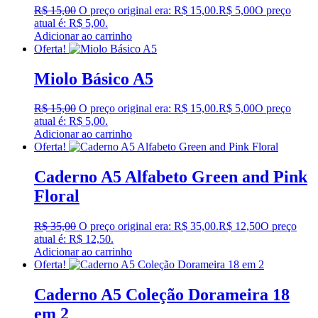
R$
15,00
O preço original era: R$ 15,00.
R$
5,00
O preço
atual é: R$ 5,00.
Adicionar ao carrinho
Oferta!
Miolo Básico A5
R$
15,00
O preço original era: R$ 15,00.
R$
5,00
O preço
atual é: R$ 5,00.
Adicionar ao carrinho
Oferta!
Caderno A5 Alfabeto Green and Pink
Floral
R$
35,00
O preço original era: R$ 35,00.
R$
12,50
O preço
atual é: R$ 12,50.
Adicionar ao carrinho
Oferta!
Caderno A5 Coleção Dorameira 18
em 2