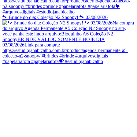
🐾 Brinde do dia: Coleção N2 Snoopy! 🐾 03/08/2026