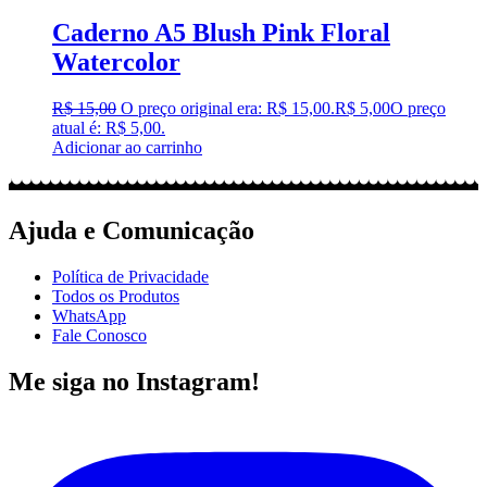
Caderno A5 Blush Pink Floral
Watercolor
R$
15,00
O preço original era: R$ 15,00.
R$
5,00
O preço
atual é: R$ 5,00.
Adicionar ao carrinho
Ajuda e Comunicação
Política de Privacidade
Todos os Produtos
WhatsApp
Fale Conosco
Me siga no Instagram!