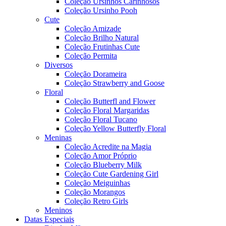
Coleção Ursinhos Carinhosos
Coleção Ursinho Pooh
Cute
Coleção Amizade
Coleção Brilho Natural
Coleção Frutinhas Cute
Coleção Permita
Diversos
Coleção Dorameira
Coleção Strawberry and Goose
Floral
Coleção Butterfl and Flower
Coleção Floral Margaridas
Coleção Floral Tucano
Coleção Yellow Butterfly Floral
Meninas
Coleção Acredite na Magia
Coleção Amor Próprio
Coleção Blueberry Milk
Coleção Cute Gardening Girl
Coleção Meiguinhas
Coleção Morangos
Coleção Retro Girls
Meninos
Datas Especiais