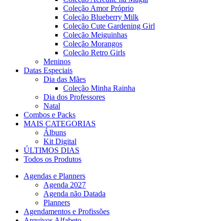
Coleção Amor Próprio
Coleção Blueberry Milk
Coleção Cute Gardening Girl
Coleção Meiguinhas
Coleção Morangos
Coleção Retro Girls
Meninos
Datas Especiais
Dia das Mães
Coleção Minha Rainha
Dia dos Professores
Natal
Combos e Packs
MAIS CATEGORIAS
Álbuns
Kit Digital
ÚLTIMOS DIAS
Todos os Produtos
Agendas e Planners
Agenda 2027
Agenda não Datada
Planners
Agendamentos e Profissões
Arquivos Alfabeto