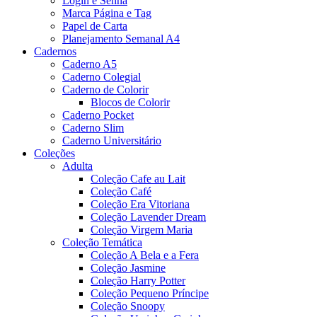
Login e Senha
Marca Página e Tag
Papel de Carta
Planejamento Semanal A4
Cadernos
Caderno A5
Caderno Colegial
Caderno de Colorir
Blocos de Colorir
Caderno Pocket
Caderno Slim
Caderno Universitário
Coleções
Adulta
Coleção Cafe au Lait
Coleção Café
Coleção Era Vitoriana
Coleção Lavender Dream
Coleção Virgem Maria
Coleção Temática
Coleção A Bela e a Fera
Coleção Jasmine
Coleção Harry Potter
Coleção Pequeno Príncipe
Coleção Snoopy