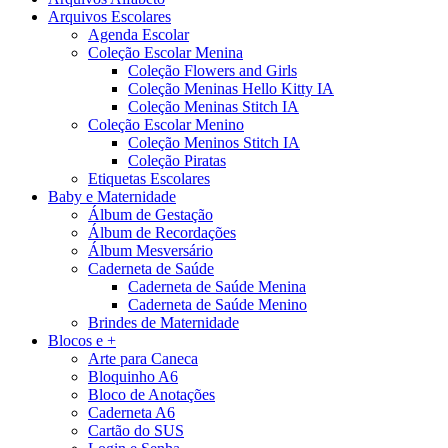
Arquivos Escolares
Agenda Escolar
Coleção Escolar Menina
Coleção Flowers and Girls
Coleção Meninas Hello Kitty IA
Coleção Meninas Stitch IA
Coleção Escolar Menino
Coleção Meninos Stitch IA
Coleção Piratas
Etiquetas Escolares
Baby e Maternidade
Álbum de Gestação
Álbum de Recordações
Álbum Mesversário
Caderneta de Saúde
Caderneta de Saúde Menina
Caderneta de Saúde Menino
Brindes de Maternidade
Blocos e +
Arte para Caneca
Bloquinho A6
Bloco de Anotações
Caderneta A6
Cartão do SUS