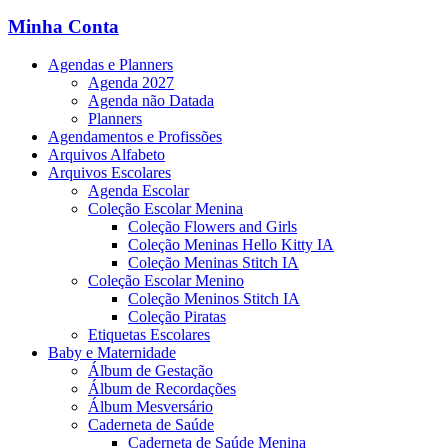
Minha Conta
Agendas e Planners
Agenda 2027
Agenda não Datada
Planners
Agendamentos e Profissões
Arquivos Alfabeto
Arquivos Escolares
Agenda Escolar
Coleção Escolar Menina
Coleção Flowers and Girls
Coleção Meninas Hello Kitty IA
Coleção Meninas Stitch IA
Coleção Escolar Menino
Coleção Meninos Stitch IA
Coleção Piratas
Etiquetas Escolares
Baby e Maternidade
Álbum de Gestação
Álbum de Recordações
Álbum Mesversário
Caderneta de Saúde
Caderneta de Saúde Menina