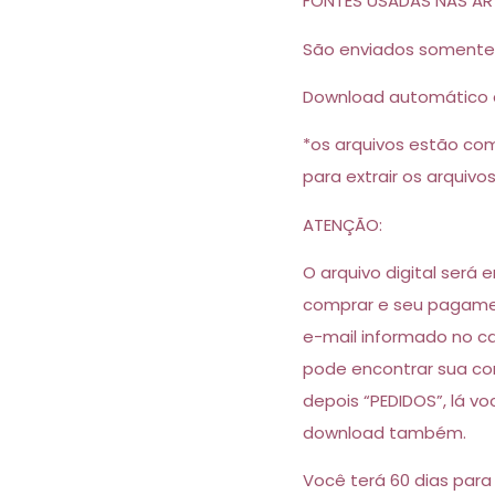
FONTES USADAS NAS ART
São enviados somente
Download automático 
*os arquivos estão co
para extrair os arquivo
ATENÇÃO:
O arquivo digital será
comprar e seu pagamen
e-mail informado no c
pode encontrar sua co
depois “PEDIDOS”, lá v
download também.
Você terá 60 dias para