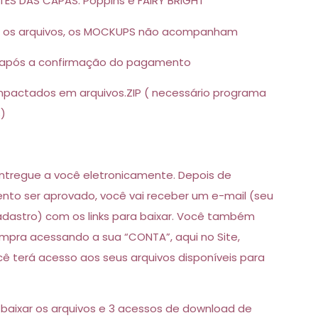
ES DAS CAPAS: Poppins e FAIRY BRIGHT
 os arquivos, os MOCKUPS não acompanham
após a confirmação do pagamento
mpactados em arquivos.ZIP ( necessário programa
s)
 entregue a você eletronicamente. Depois de
to ser aprovado, você vai receber um e-mail (seu
adastro) com os links para baixar. Você também
mpra acessando a sua “CONTA”, aqui no Site,
ocê terá acesso aos seus arquivos disponíveis para
 baixar os arquivos e 3 acessos de download de