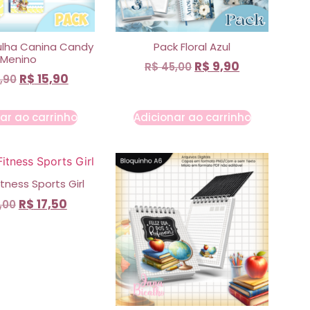
ulha Canina Candy
Pack Floral Azul
Menino
R$
9,90
R$
45,00
R$
15,90
,90
ar ao carrinho
Adicionar ao carrinho
itness Sports Girl
R$
17,50
,00