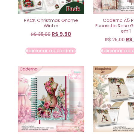
PACK Christmas Gnome
Caderno A5 P
Winter
Eucaristia Rose G
em 1
R$
9,90
R$
35,00
R$
R$
25,00
Adicionar ao carrinho
Adicionar ao 