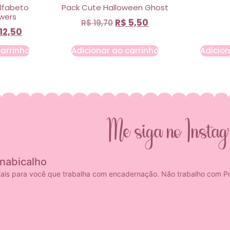
Alfabeto
Pack Cute Halloween Ghost
owers
R$
5,50
R$
19,70
12,50
carrinho
Adicionar ao carrinho
Adicion
Me siga no Insta
anabicalho
tais para você que trabalha com encadernação. Não trabalho com Pr