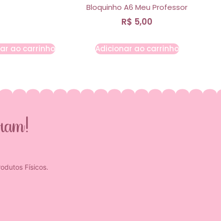
Bloquinho A6 Meu Professor
R$
5,00
ar ao carrinho
Adicionar ao carrinho
gram!
odutos Físicos.