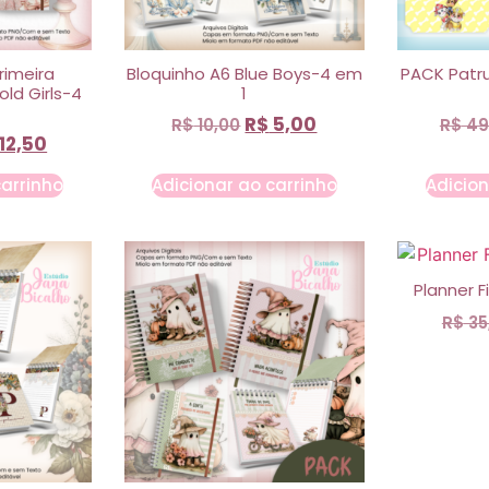
rimeira
Bloquinho A6 Blue Boys-4 em
PACK Patr
old Girls-4
1
R$
5,00
R$
10,00
R$
49
12,50
carrinho
Adicionar ao carrinho
Adicion
Planner F
R$
35