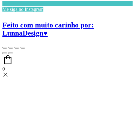
Me siga no Instagram
Feito com muito carinho por:
LunnaDesign♥
0