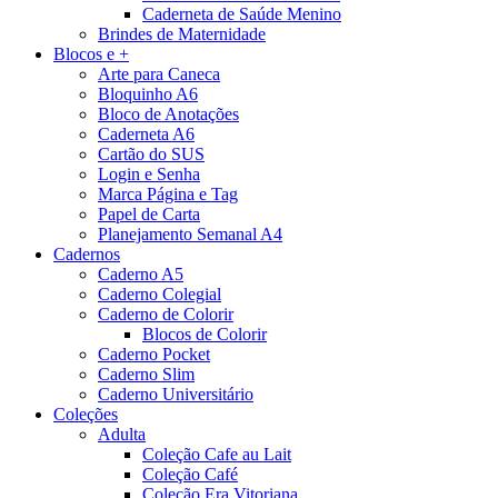
Caderneta de Saúde Menino
Brindes de Maternidade
Blocos e +
Arte para Caneca
Bloquinho A6
Bloco de Anotações
Caderneta A6
Cartão do SUS
Login e Senha
Marca Página e Tag
Papel de Carta
Planejamento Semanal A4
Cadernos
Caderno A5
Caderno Colegial
Caderno de Colorir
Blocos de Colorir
Caderno Pocket
Caderno Slim
Caderno Universitário
Coleções
Adulta
Coleção Cafe au Lait
Coleção Café
Coleção Era Vitoriana