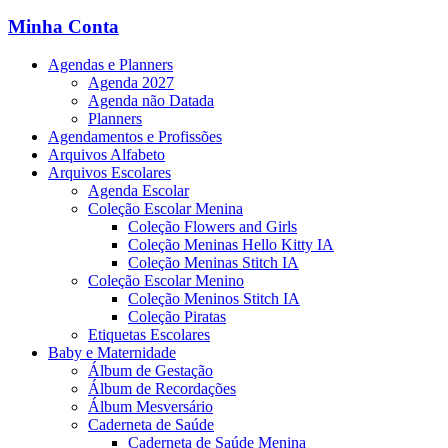
Minha Conta
Agendas e Planners
Agenda 2027
Agenda não Datada
Planners
Agendamentos e Profissões
Arquivos Alfabeto
Arquivos Escolares
Agenda Escolar
Coleção Escolar Menina
Coleção Flowers and Girls
Coleção Meninas Hello Kitty IA
Coleção Meninas Stitch IA
Coleção Escolar Menino
Coleção Meninos Stitch IA
Coleção Piratas
Etiquetas Escolares
Baby e Maternidade
Álbum de Gestação
Álbum de Recordações
Álbum Mesversário
Caderneta de Saúde
Caderneta de Saúde Menina