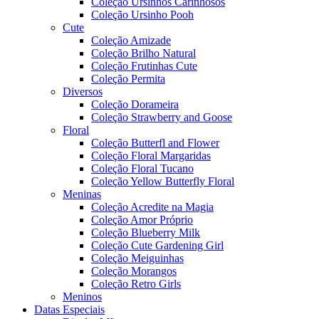
Coleção Ursinhos Carinhosos
Coleção Ursinho Pooh
Cute
Coleção Amizade
Coleção Brilho Natural
Coleção Frutinhas Cute
Coleção Permita
Diversos
Coleção Dorameira
Coleção Strawberry and Goose
Floral
Coleção Butterfl and Flower
Coleção Floral Margaridas
Coleção Floral Tucano
Coleção Yellow Butterfly Floral
Meninas
Coleção Acredite na Magia
Coleção Amor Próprio
Coleção Blueberry Milk
Coleção Cute Gardening Girl
Coleção Meiguinhas
Coleção Morangos
Coleção Retro Girls
Meninos
Datas Especiais