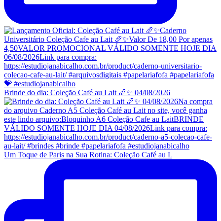
Brinde do dia: Coleção Café au Lait 🥖✨ 04/08/2026
Um Toque de Paris na Sua Rotina: Coleção Café au L