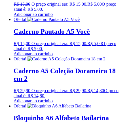
R$
15,00
O preço original era: R$ 15,00.
R$
5,00
O preço
atual é: R$ 5,00.
Adicionar ao carrinho
Oferta!
Caderno Pautado A5 Você
R$
15,00
O preço original era: R$ 15,00.
R$
5,00
O preço
atual é: R$ 5,00.
Adicionar ao carrinho
Oferta!
Caderno A5 Coleção Dorameira 18
em 2
R$
29,90
O preço original era: R$ 29,90.
R$
14,80
O preço
atual é: R$ 14,80.
Adicionar ao carrinho
Oferta!
Bloquinho A6 Alfabeto Bailarina