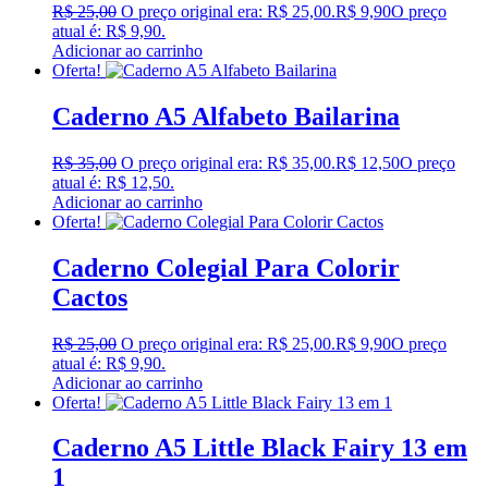
R$
25,00
O preço original era: R$ 25,00.
R$
9,90
O preço
atual é: R$ 9,90.
Adicionar ao carrinho
Oferta!
Caderno A5 Alfabeto Bailarina
R$
35,00
O preço original era: R$ 35,00.
R$
12,50
O preço
atual é: R$ 12,50.
Adicionar ao carrinho
Oferta!
Caderno Colegial Para Colorir
Cactos
R$
25,00
O preço original era: R$ 25,00.
R$
9,90
O preço
atual é: R$ 9,90.
Adicionar ao carrinho
Oferta!
Caderno A5 Little Black Fairy 13 em
1