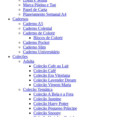
Login e Senha
Marca Página e Tag
Papel de Carta
Planejamento Semanal A4
Cadernos
Caderno A5
Caderno Colegial
Caderno de Colorir
Blocos de Colorir
Caderno Pocket
Caderno Slim
Caderno Universitário
Coleções
Adulta
Coleção Cafe au Lait
Coleção Café
Coleção Era Vitoriana
Coleção Lavender Dream
Coleção Virgem Maria
Coleção Temática
Coleção A Bela e a Fera
Coleção Jasmine
Coleção Harry Potter
Coleção Pequeno Príncipe
Coleção Snoopy