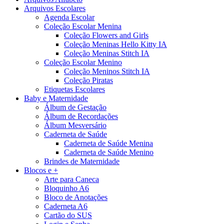
Arquivos Escolares
Agenda Escolar
Coleção Escolar Menina
Coleção Flowers and Girls
Coleção Meninas Hello Kitty IA
Coleção Meninas Stitch IA
Coleção Escolar Menino
Coleção Meninos Stitch IA
Coleção Piratas
Etiquetas Escolares
Baby e Maternidade
Álbum de Gestação
Álbum de Recordações
Álbum Mesversário
Caderneta de Saúde
Caderneta de Saúde Menina
Caderneta de Saúde Menino
Brindes de Maternidade
Blocos e +
Arte para Caneca
Bloquinho A6
Bloco de Anotações
Caderneta A6
Cartão do SUS