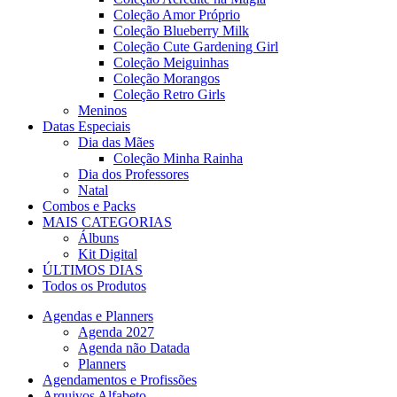
Coleção Amor Próprio
Coleção Blueberry Milk
Coleção Cute Gardening Girl
Coleção Meiguinhas
Coleção Morangos
Coleção Retro Girls
Meninos
Datas Especiais
Dia das Mães
Coleção Minha Rainha
Dia dos Professores
Natal
Combos e Packs
MAIS CATEGORIAS
Álbuns
Kit Digital
ÚLTIMOS DIAS
Todos os Produtos
Agendas e Planners
Agenda 2027
Agenda não Datada
Planners
Agendamentos e Profissões
Arquivos Alfabeto