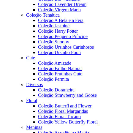
Coleção Lavender Dream
Coleção Virgem Maria
Coleção Temática
Coleção A Bela e a Fera
Coleção Jasmine
Coleção Harry Potter
Coleção Pequeno Príncipe
Coleção Snoopy
Coleção Ursinhos Carinhosos
Coleção Ursinho Pooh
Cute
Coleção Amizade
Coleção Brilho Natural
Coleção Frutinhas Cute
Coleção Permita
Diversos
Coleção Dorameira
Coleção Strawberry and Goose
Floral
Coleção Butterfl and Flower
Coleção Floral Margaridas
Coleção Floral Tucano
Coleção Yellow Butterfly Floral
Meninas
Coleção Acredite na Magia