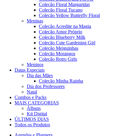
Coleção Floral Margaridas
Coleção Floral Tucano
Coleção Yellow Butterfly Floral
Meninas
Coleção Acredite na Magia
Coleção Amor Próprio
Coleção Blueberry Milk
Coleção Cute Gardening Girl
Coleção Meiguinhas
Coleção Morangos
Coleção Retro Girls
Meninos
Datas Especiais
Dia das Mães
Coleção Minha Rainha
Dia dos Professores
Natal
Combos e Packs
MAIS CATEGORIAS
Álbuns
Kit Digital
ÚLTIMOS DIAS
Todos os Produtos
Agendas e Planners