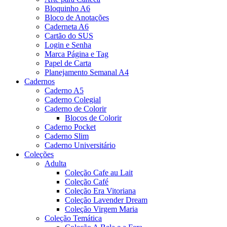
Bloquinho A6
Bloco de Anotações
Caderneta A6
Cartão do SUS
Login e Senha
Marca Página e Tag
Papel de Carta
Planejamento Semanal A4
Cadernos
Caderno A5
Caderno Colegial
Caderno de Colorir
Blocos de Colorir
Caderno Pocket
Caderno Slim
Caderno Universitário
Coleções
Adulta
Coleção Cafe au Lait
Coleção Café
Coleção Era Vitoriana
Coleção Lavender Dream
Coleção Virgem Maria
Coleção Temática