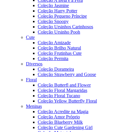
Coleção A Bela e a Fera
Coleção Jasmine
Coleção Harry Potter
Coleção Pequeno Príncipe
Coleção Snoopy
Coleção Ursinhos Carinhosos
Coleção Ursinho Pooh
Cute
Coleção Amizade
Coleção Brilho Natural
Coleção Frutinhas Cute
Coleção Permita
Diversos
Coleção Dorameira
Coleção Strawberry and Goose
Floral
Coleção Butterfl and Flower
Coleção Floral Margaridas
Coleção Floral Tucano
Coleção Yellow Butterfly Floral
Meninas
Coleção Acredite na Magia
Coleção Amor Próprio
Coleção Blueberry Milk
Coleção Cute Gardening Girl