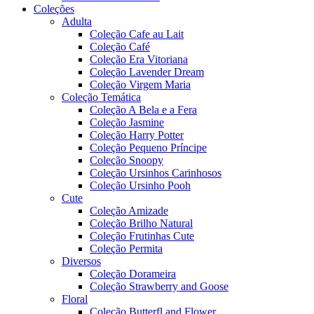
Coleções
Adulta
Coleção Cafe au Lait
Coleção Café
Coleção Era Vitoriana
Coleção Lavender Dream
Coleção Virgem Maria
Coleção Temática
Coleção A Bela e a Fera
Coleção Jasmine
Coleção Harry Potter
Coleção Pequeno Príncipe
Coleção Snoopy
Coleção Ursinhos Carinhosos
Coleção Ursinho Pooh
Cute
Coleção Amizade
Coleção Brilho Natural
Coleção Frutinhas Cute
Coleção Permita
Diversos
Coleção Dorameira
Coleção Strawberry and Goose
Floral
Coleção Butterfl and Flower