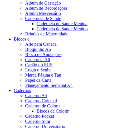
Álbum de Gestação
Álbum de Recordações
Álbum Mesversário
Caderneta de Saúde
Caderneta de Saúde Menina
Caderneta de Saúde Menino
Brindes de Maternidade
Blocos e +
Arte para Caneca
Bloquinho A6
Bloco de Anotações
Caderneta A6
Cartão do SUS
Login e Senha
Marca Página e Tag
Papel de Carta
Planejamento Semanal A4
Cadernos
Caderno A5
Caderno Colegial
Caderno de Colorir
Blocos de Colorir
Caderno Pocket
Caderno Slim
Caderno Universitário