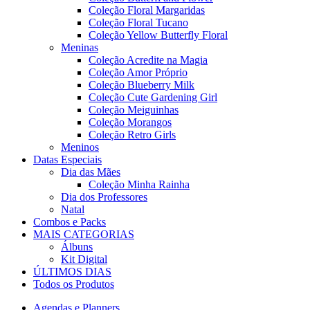
Coleção Floral Margaridas
Coleção Floral Tucano
Coleção Yellow Butterfly Floral
Meninas
Coleção Acredite na Magia
Coleção Amor Próprio
Coleção Blueberry Milk
Coleção Cute Gardening Girl
Coleção Meiguinhas
Coleção Morangos
Coleção Retro Girls
Meninos
Datas Especiais
Dia das Mães
Coleção Minha Rainha
Dia dos Professores
Natal
Combos e Packs
MAIS CATEGORIAS
Álbuns
Kit Digital
ÚLTIMOS DIAS
Todos os Produtos
Agendas e Planners