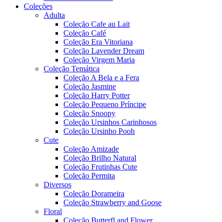
Coleções
Adulta
Coleção Cafe au Lait
Coleção Café
Coleção Era Vitoriana
Coleção Lavender Dream
Coleção Virgem Maria
Coleção Temática
Coleção A Bela e a Fera
Coleção Jasmine
Coleção Harry Potter
Coleção Pequeno Príncipe
Coleção Snoopy
Coleção Ursinhos Carinhosos
Coleção Ursinho Pooh
Cute
Coleção Amizade
Coleção Brilho Natural
Coleção Frutinhas Cute
Coleção Permita
Diversos
Coleção Dorameira
Coleção Strawberry and Goose
Floral
Coleção Butterfl and Flower