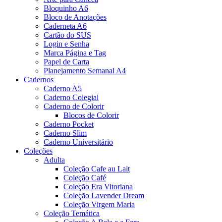
Bloquinho A6
Bloco de Anotações
Caderneta A6
Cartão do SUS
Login e Senha
Marca Página e Tag
Papel de Carta
Planejamento Semanal A4
Cadernos
Caderno A5
Caderno Colegial
Caderno de Colorir
Blocos de Colorir
Caderno Pocket
Caderno Slim
Caderno Universitário
Coleções
Adulta
Coleção Cafe au Lait
Coleção Café
Coleção Era Vitoriana
Coleção Lavender Dream
Coleção Virgem Maria
Coleção Temática