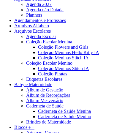
Agenda 2027
Agenda não Datada
Planners
Agendamentos e Profissões
Arquivos Alfabeto
Arquivos Escolares
Agenda Escolar
Coleção Escolar Menina
Coleção Flowers and Girls
Coleção Meninas Hello Kitty IA
Coleção Meninas Stitch IA
Coleção Escolar Menino
Coleção Meninos Stitch IA
Coleção Piratas
Etiquetas Escolares
Baby e Maternidade
Álbum de Gestação
Álbum de Recordações
Álbum Mesversário
Caderneta de Saúde
Caderneta de Saúde Menina
Caderneta de Saúde Menino
Brindes de Maternidade
Blocos e +
Arte para Caneca