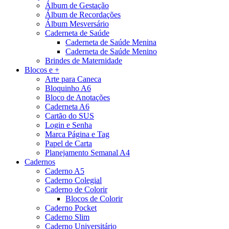
Álbum de Gestação
Álbum de Recordações
Álbum Mesversário
Caderneta de Saúde
Caderneta de Saúde Menina
Caderneta de Saúde Menino
Brindes de Maternidade
Blocos e +
Arte para Caneca
Bloquinho A6
Bloco de Anotações
Caderneta A6
Cartão do SUS
Login e Senha
Marca Página e Tag
Papel de Carta
Planejamento Semanal A4
Cadernos
Caderno A5
Caderno Colegial
Caderno de Colorir
Blocos de Colorir
Caderno Pocket
Caderno Slim
Caderno Universitário