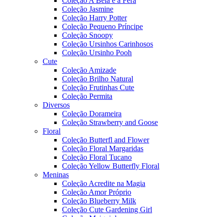
Coleção A Bela e a Fera
Coleção Jasmine
Coleção Harry Potter
Coleção Pequeno Príncipe
Coleção Snoopy
Coleção Ursinhos Carinhosos
Coleção Ursinho Pooh
Cute
Coleção Amizade
Coleção Brilho Natural
Coleção Frutinhas Cute
Coleção Permita
Diversos
Coleção Dorameira
Coleção Strawberry and Goose
Floral
Coleção Butterfl and Flower
Coleção Floral Margaridas
Coleção Floral Tucano
Coleção Yellow Butterfly Floral
Meninas
Coleção Acredite na Magia
Coleção Amor Próprio
Coleção Blueberry Milk
Coleção Cute Gardening Girl