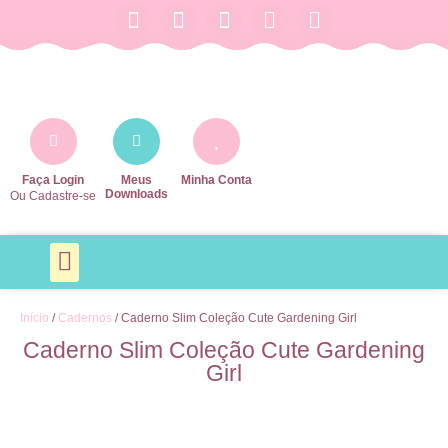
Faça Login
Meus
Minha Conta
Downloads
Ou Cadastre-se
Agendas e Planners
Agendamentos e Profissões
Arquivos Escolares
Baby e Maternidade
Datas Especiais
MAIS CATEGORIAS
Todos os Produtos
Início
/
Cadernos
/ Caderno Slim Coleção Cute Gardening Girl
Caderno Slim Coleção Cute Gardening
Girl