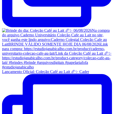
Lançamento Oficial: Coleção Café au Lait 🥖✨ Cader