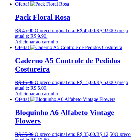
Oferta!
Pack Floral Rosa
R$
45,00
O preço original era: R$ 45,00.
R$
9,90
O preço
atual é: R$ 9,90.
Adicionar ao carrinho
Oferta!
Caderno A5 Controle de Pedidos
Costureira
R$
15,00
O preço original era: R$ 15,00.
R$
5,00
O preço
atual é: R$ 5,00.
Adicionar ao carrinho
Oferta!
Bloquinho A6 Alfabeto Vintage
Flowers
R$
35,00
O preço original era: R$ 35,00.
R$
12,50
O preço
atual é: R$ 12,50.