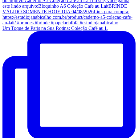
Um Toque de Paris na Sua Rotina: Coleção Café au L