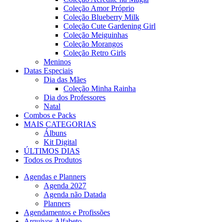
Coleção Amor Próprio
Coleção Blueberry Milk
Coleção Cute Gardening Girl
Coleção Meiguinhas
Coleção Morangos
Coleção Retro Girls
Meninos
Datas Especiais
Dia das Mães
Coleção Minha Rainha
Dia dos Professores
Natal
Combos e Packs
MAIS CATEGORIAS
Álbuns
Kit Digital
ÚLTIMOS DIAS
Todos os Produtos
Agendas e Planners
Agenda 2027
Agenda não Datada
Planners
Agendamentos e Profissões
Arquivos Alfabeto