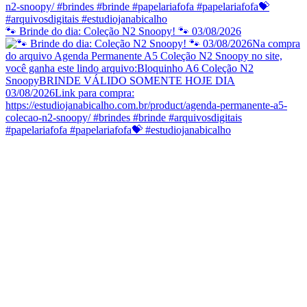
🐾 Brinde do dia: Coleção N2 Snoopy! 🐾 03/08/2026