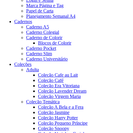
Login e Senha
Marca Página e Tag
Papel de Carta
Planejamento Semanal A4
Cadernos
Caderno A5
Caderno Colegial
Caderno de Colorir
Blocos de Colorir
Caderno Pocket
Caderno Slim
Caderno Universitário
Coleções
Adulta
Coleção Cafe au Lait
Coleção Café
Coleção Era Vitoriana
Coleção Lavender Dream
Coleção Virgem Maria
Coleção Temática
Coleção A Bela e a Fera
Coleção Jasmine
Coleção Harry Potter
Coleção Pequeno Príncipe
Coleção Snoopy