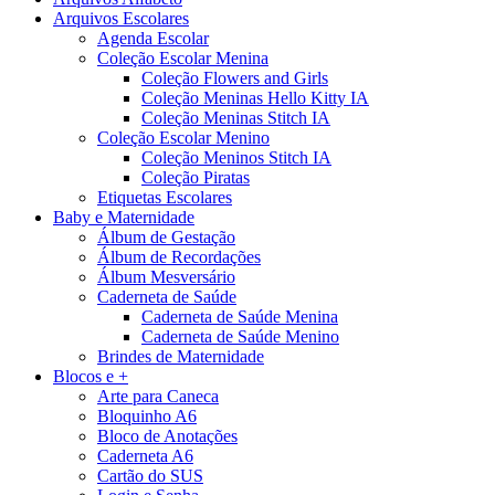
Arquivos Escolares
Agenda Escolar
Coleção Escolar Menina
Coleção Flowers and Girls
Coleção Meninas Hello Kitty IA
Coleção Meninas Stitch IA
Coleção Escolar Menino
Coleção Meninos Stitch IA
Coleção Piratas
Etiquetas Escolares
Baby e Maternidade
Álbum de Gestação
Álbum de Recordações
Álbum Mesversário
Caderneta de Saúde
Caderneta de Saúde Menina
Caderneta de Saúde Menino
Brindes de Maternidade
Blocos e +
Arte para Caneca
Bloquinho A6
Bloco de Anotações
Caderneta A6
Cartão do SUS