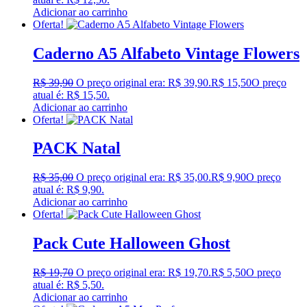
Adicionar ao carrinho
Oferta!
Caderno A5 Alfabeto Vintage Flowers
R$
39,90
O preço original era: R$ 39,90.
R$
15,50
O preço
atual é: R$ 15,50.
Adicionar ao carrinho
Oferta!
PACK Natal
R$
35,00
O preço original era: R$ 35,00.
R$
9,90
O preço
atual é: R$ 9,90.
Adicionar ao carrinho
Oferta!
Pack Cute Halloween Ghost
R$
19,70
O preço original era: R$ 19,70.
R$
5,50
O preço
atual é: R$ 5,50.
Adicionar ao carrinho