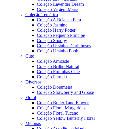
Coleção Lavender Dream
Coleção Virgem Maria
Coleção Temática
Coleção A Bela e a Fera
Coleção Jasmine
Coleção Harry Potter
Coleção Pequeno Príncipe
Coleção Snoopy
Coleção Ursinhos Carinhosos
Coleção Ursinho Pooh
Cute
Coleção Amizade
Coleção Brilho Natural
Coleção Frutinhas Cute
Coleção Permita
Diversos
Coleção Dorameira
Coleção Strawberry and Goose
Floral
Coleção Butterfl and Flower
Coleção Floral Margaridas
Coleção Floral Tucano
Coleção Yellow Butterfly Floral
Meninas
Coleção Acredite na Magia