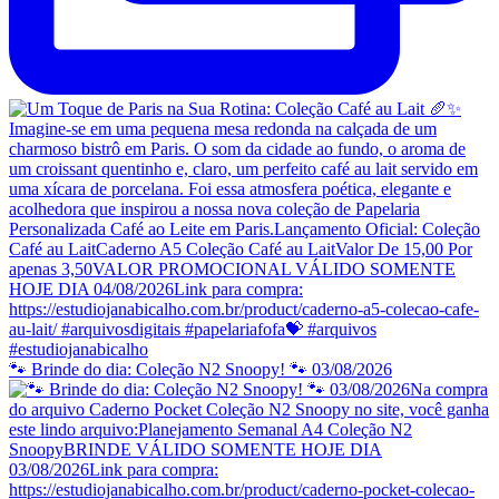
🐾 Brinde do dia: Coleção N2 Snoopy! 🐾 03/08/2026