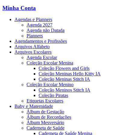
Minha Conta
Agendas e Planners
Agenda 2027
Agenda não Datada
Planners
Agendamentos e Profissões
Arquivos Alfabeto
Arquivos Escolares
Agenda Escolar
Coleção Escolar Menina
Coleção Flowers and Girls
Coleção Meninas Hello Kitty IA
Coleção Meninas Stitch IA
Coleção Escolar Menino
Coleção Meninos Stitch IA
Coleção Piratas
Etiquetas Escolares
Baby e Maternidade
Álbum de Gestação
Álbum de Recordações
Álbum Mesversário
Caderneta de Saúde
Caderneta de Saúde Menina