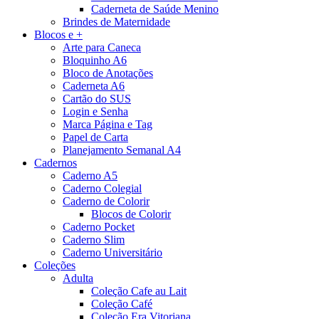
Caderneta de Saúde Menino
Brindes de Maternidade
Blocos e +
Arte para Caneca
Bloquinho A6
Bloco de Anotações
Caderneta A6
Cartão do SUS
Login e Senha
Marca Página e Tag
Papel de Carta
Planejamento Semanal A4
Cadernos
Caderno A5
Caderno Colegial
Caderno de Colorir
Blocos de Colorir
Caderno Pocket
Caderno Slim
Caderno Universitário
Coleções
Adulta
Coleção Cafe au Lait
Coleção Café
Coleção Era Vitoriana