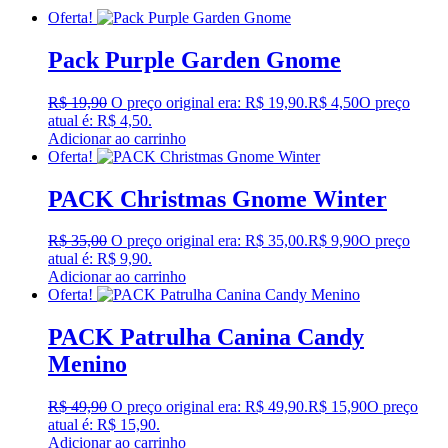
Oferta!
Pack Purple Garden Gnome
R$
19,90
O preço original era: R$ 19,90.
R$
4,50
O preço
atual é: R$ 4,50.
Adicionar ao carrinho
Oferta!
PACK Christmas Gnome Winter
R$
35,00
O preço original era: R$ 35,00.
R$
9,90
O preço
atual é: R$ 9,90.
Adicionar ao carrinho
Oferta!
PACK Patrulha Canina Candy
Menino
R$
49,90
O preço original era: R$ 49,90.
R$
15,90
O preço
atual é: R$ 15,90.
Adicionar ao carrinho