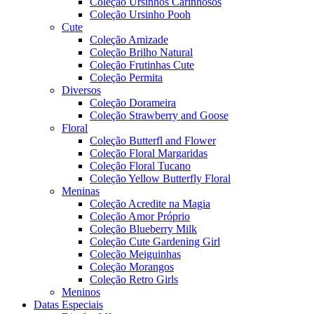
Coleção Ursinhos Carinhosos
Coleção Ursinho Pooh
Cute
Coleção Amizade
Coleção Brilho Natural
Coleção Frutinhas Cute
Coleção Permita
Diversos
Coleção Dorameira
Coleção Strawberry and Goose
Floral
Coleção Butterfl and Flower
Coleção Floral Margaridas
Coleção Floral Tucano
Coleção Yellow Butterfly Floral
Meninas
Coleção Acredite na Magia
Coleção Amor Próprio
Coleção Blueberry Milk
Coleção Cute Gardening Girl
Coleção Meiguinhas
Coleção Morangos
Coleção Retro Girls
Meninos
Datas Especiais