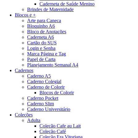
Caderneta de Saúde Menino
Brindes de Maternidade
Blocos e +
Arte para Caneca
Bloquinho A6
Bloco de Anotações
Caderneta A6
Cartão do SUS
Login e Senha
Marca Página e Tag
Papel de Carta
Planejamento Semanal A4
Cadernos
Caderno A5
Caderno Colegial
Caderno de Colorir
Blocos de Colorir
Caderno Pocket
Caderno Slim
Caderno Universitário
Coleções
Adulta
Coleção Cafe au Lait
Coleção Café
Coleção Era Vitoriana