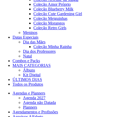
Coleção Amor Próprio
Coleção Blueberry Milk
Coleção Cute Gardening Girl
Coleção Meiguinhas
Coleção Morangos
Coleção Retro Girls
Meninos
Datas Especiais
Dia das Mães
Coleção Minha Rainha
Dia dos Professores
Natal
Combos e Packs
MAIS CATEGORIAS
Álbuns
Kit Digital
ÚLTIMOS DIAS
Todos os Produtos
Agendas e Planners
Agenda 2027
Agenda não Datada
Planners
Agendamentos e Profissões
Arquivos Alfabeto