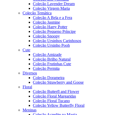
Coleção Lavender Dream
Coleção Virgem Maria
Coleção Temática
Coleção A Bela e a Fera
Coleção Jasmine
Coleção Harry Potter
Coleção Pequeno Príncipe
Coleção Snoopy
Coleção Ursinhos Carinhosos
Coleção Ursinho Pooh
Cute
Coleção Amizade
Coleção Brilho Natural
Coleção Frutinhas Cute
Coleção Permita
Diversos
Coleção Dorameira
Coleção Strawberry and Goose
Floral
Coleção Butterfl and Flower
Coleção Floral Margaridas
Coleção Floral Tucano
Coleção Yellow Butterfly Floral
Meninas
Coleção Acredite na Magia