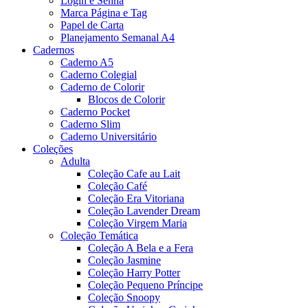
Login e Senha
Marca Página e Tag
Papel de Carta
Planejamento Semanal A4
Cadernos
Caderno A5
Caderno Colegial
Caderno de Colorir
Blocos de Colorir
Caderno Pocket
Caderno Slim
Caderno Universitário
Coleções
Adulta
Coleção Cafe au Lait
Coleção Café
Coleção Era Vitoriana
Coleção Lavender Dream
Coleção Virgem Maria
Coleção Temática
Coleção A Bela e a Fera
Coleção Jasmine
Coleção Harry Potter
Coleção Pequeno Príncipe
Coleção Snoopy