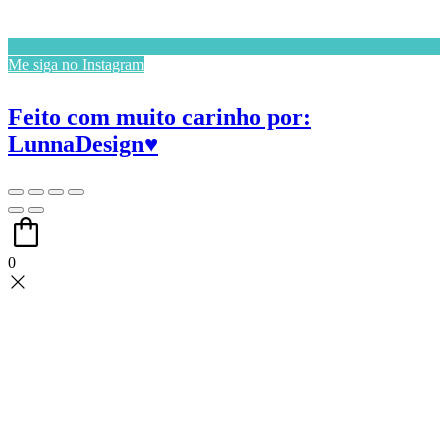
Me siga no Instagram
Feito com muito carinho por:
LunnaDesign♥
0