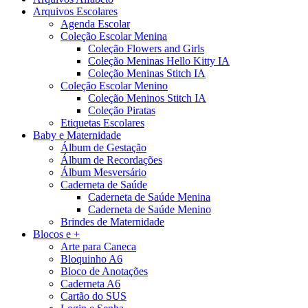
Arquivos Escolares
Agenda Escolar
Coleção Escolar Menina
Coleção Flowers and Girls
Coleção Meninas Hello Kitty IA
Coleção Meninas Stitch IA
Coleção Escolar Menino
Coleção Meninos Stitch IA
Coleção Piratas
Etiquetas Escolares
Baby e Maternidade
Álbum de Gestação
Álbum de Recordações
Álbum Mesversário
Caderneta de Saúde
Caderneta de Saúde Menina
Caderneta de Saúde Menino
Brindes de Maternidade
Blocos e +
Arte para Caneca
Bloquinho A6
Bloco de Anotações
Caderneta A6
Cartão do SUS