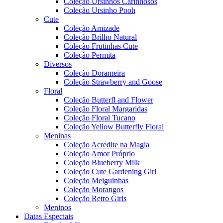
Coleção Ursinhos Carinhosos
Coleção Ursinho Pooh
Cute
Coleção Amizade
Coleção Brilho Natural
Coleção Frutinhas Cute
Coleção Permita
Diversos
Coleção Dorameira
Coleção Strawberry and Goose
Floral
Coleção Butterfl and Flower
Coleção Floral Margaridas
Coleção Floral Tucano
Coleção Yellow Butterfly Floral
Meninas
Coleção Acredite na Magia
Coleção Amor Próprio
Coleção Blueberry Milk
Coleção Cute Gardening Girl
Coleção Meiguinhas
Coleção Morangos
Coleção Retro Girls
Meninos
Datas Especiais