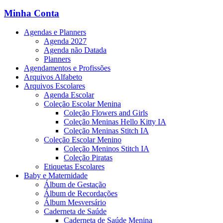
Minha Conta
Agendas e Planners
Agenda 2027
Agenda não Datada
Planners
Agendamentos e Profissões
Arquivos Alfabeto
Arquivos Escolares
Agenda Escolar
Coleção Escolar Menina
Coleção Flowers and Girls
Coleção Meninas Hello Kitty IA
Coleção Meninas Stitch IA
Coleção Escolar Menino
Coleção Meninos Stitch IA
Coleção Piratas
Etiquetas Escolares
Baby e Maternidade
Álbum de Gestação
Álbum de Recordações
Álbum Mesversário
Caderneta de Saúde
Caderneta de Saúde Menina