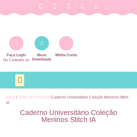
Faça Login
Meus
Minha Conta
Downloads
Ou Cadastre-se
Agendas e Planners
Agendamentos e Profissões
Arquivos Escolares
Baby e Maternidade
Datas Especiais
MAIS CATEGORIAS
Todos os Produtos
Início
/
Todos os Produtos
/ Caderno Universitário Coleção Meninos Stitch
IA
Caderno Universitário Coleção
Meninos Stitch IA