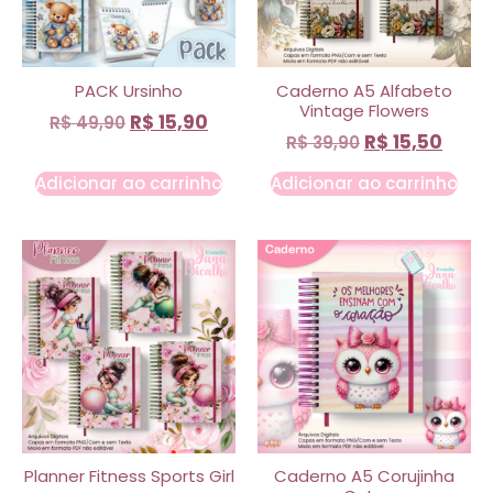
PACK Ursinho
Caderno A5 Alfabeto
Vintage Flowers
R$
15,90
R$
49,90
R$
15,50
R$
39,90
Adicionar ao carrinho
Adicionar ao carrinho
Planner Fitness Sports Girl
Caderno A5 Corujinha