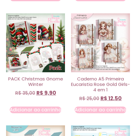
PACK Christmas Gnome
Caderno A5 Primeira
Winter
Eucaristia Rose Gold Girls-
4 em 1
R$
9,90
R$
35,00
R$
12,50
R$
25,00
Adicionar ao carrinho
Adicionar ao carrinho