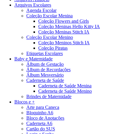
Arquivos Escolares
Agenda Escolar
Coleção Escolar Menina
Coleção Flowers and Girls
Coleção Meninas Hello Kitty IA
Coleção Meninas Stitch IA
Coleção Escolar Menino
Coleção Meninos Stitch IA
Coleção Piratas
Etiquetas Escolares
Baby e Maternidade
Álbum de Gestação
Álbum de Recordações
Álbum Mesversário
Caderneta de Saúde
Caderneta de Saúde Menina
Caderneta de Saúde Menino
Brindes de Maternidade
Blocos e +
Arte para Caneca
Bloquinho A6
Bloco de Anotações
Caderneta A6
Cartão do SUS