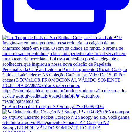
🐾 Brinde do dia: Coleção N2 Snoopy! 🐾 03/08/2026