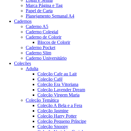
Login e Senha
Marca Página e Tag
Papel de Carta
Planejamento Semanal A4
Cadernos
Caderno A5
Caderno Colegial
Caderno de Colorir
Blocos de Colorir
Caderno Pocket
Caderno Slim
Caderno Universitário
Coleções
Adulta
Coleção Cafe au Lait
Coleção Café
Coleção Era Vitoriana
Coleção Lavender Dream
Coleção Virgem Maria
Coleção Temática
Coleção A Bela e a Fera
Coleção Jasmine
Coleção Harry Potter
Coleção Pequeno Príncipe
Coleção Snoopy