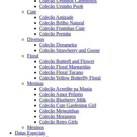
Coleção Ursinhos Carinhosos
Coleção Ursinho Pooh
Cute
Coleção Amizade
Coleção Brilho Natural
Coleção Frutinhas Cute
Coleção Permita
Diversos
Coleção Dorameira
Coleção Strawberry and Goose
Floral
Coleção Butterfl and Flower
Coleção Floral Margaridas
Coleção Floral Tucano
Coleção Yellow Butterfly Floral
Meninas
Coleção Acredite na Magia
Coleção Amor Próprio
Coleção Blueberry Milk
Coleção Cute Gardening Girl
Coleção Meiguinhas
Coleção Morangos
Coleção Retro Girls
Meninos
Datas Especiais