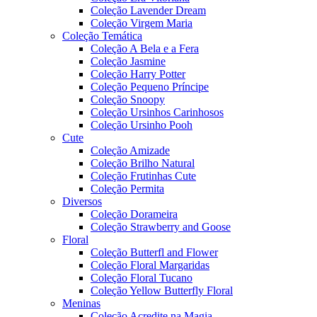
Coleção Lavender Dream
Coleção Virgem Maria
Coleção Temática
Coleção A Bela e a Fera
Coleção Jasmine
Coleção Harry Potter
Coleção Pequeno Príncipe
Coleção Snoopy
Coleção Ursinhos Carinhosos
Coleção Ursinho Pooh
Cute
Coleção Amizade
Coleção Brilho Natural
Coleção Frutinhas Cute
Coleção Permita
Diversos
Coleção Dorameira
Coleção Strawberry and Goose
Floral
Coleção Butterfl and Flower
Coleção Floral Margaridas
Coleção Floral Tucano
Coleção Yellow Butterfly Floral
Meninas
Coleção Acredite na Magia