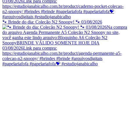
🐾 Brinde do dia: Coleção N2 Snoopy! 🐾 03/08/2026