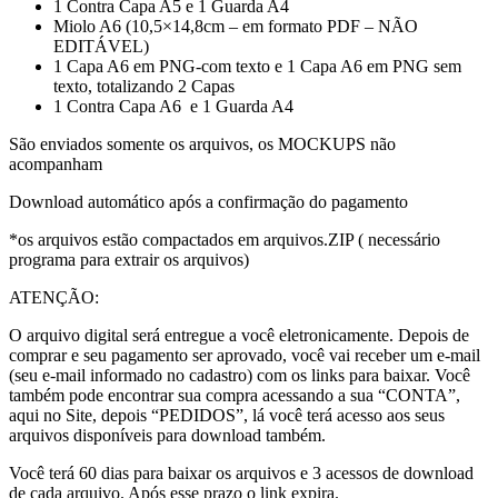
1 Contra Capa A5 e 1 Guarda A4
Miolo A6 (10,5×14,8cm – em formato PDF – NÃO
EDITÁVEL)
1 Capa A6 em PNG-com texto e 1 Capa A6 em PNG sem
texto, totalizando 2 Capas
1 Contra Capa A6 e 1 Guarda A4
São enviados somente os arquivos, os MOCKUPS não
acompanham
Download automático após a confirmação do pagamento
*os arquivos estão compactados em arquivos.ZIP ( necessário
programa para extrair os arquivos)
ATENÇÃO:
O arquivo digital será entregue a você eletronicamente. Depois de
comprar e seu pagamento ser aprovado, você vai receber um e-mail
(seu e-mail informado no cadastro) com os links para baixar. Você
também pode encontrar sua compra acessando a sua “CONTA”,
aqui no Site, depois “PEDIDOS”, lá você terá acesso aos seus
arquivos disponíveis para download também.
Você terá 60 dias para baixar os arquivos e 3 acessos de download
de cada arquivo. Após esse prazo o link expira.