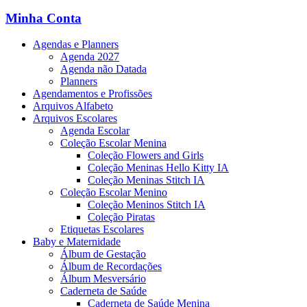
Minha Conta
Agendas e Planners
Agenda 2027
Agenda não Datada
Planners
Agendamentos e Profissões
Arquivos Alfabeto
Arquivos Escolares
Agenda Escolar
Coleção Escolar Menina
Coleção Flowers and Girls
Coleção Meninas Hello Kitty IA
Coleção Meninas Stitch IA
Coleção Escolar Menino
Coleção Meninos Stitch IA
Coleção Piratas
Etiquetas Escolares
Baby e Maternidade
Álbum de Gestação
Álbum de Recordações
Álbum Mesversário
Caderneta de Saúde
Caderneta de Saúde Menina