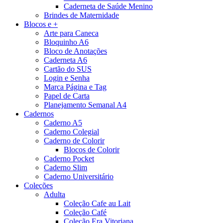
Caderneta de Saúde Menino
Brindes de Maternidade
Blocos e +
Arte para Caneca
Bloquinho A6
Bloco de Anotações
Caderneta A6
Cartão do SUS
Login e Senha
Marca Página e Tag
Papel de Carta
Planejamento Semanal A4
Cadernos
Caderno A5
Caderno Colegial
Caderno de Colorir
Blocos de Colorir
Caderno Pocket
Caderno Slim
Caderno Universitário
Coleções
Adulta
Coleção Cafe au Lait
Coleção Café
Coleção Era Vitoriana