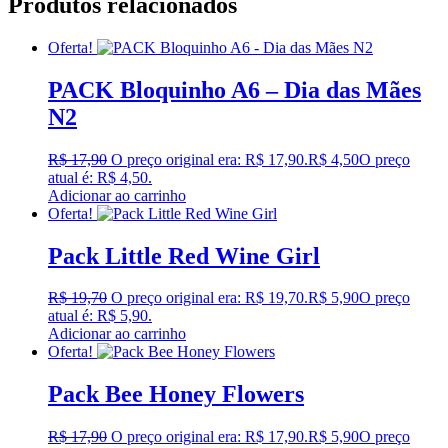
Produtos relacionados
Oferta!
PACK Bloquinho A6 – Dia das Mães
N2
R$
17,90
O preço original era: R$ 17,90.
R$
4,50
O preço
atual é: R$ 4,50.
Adicionar ao carrinho
Oferta!
Pack Little Red Wine Girl
R$
19,70
O preço original era: R$ 19,70.
R$
5,90
O preço
atual é: R$ 5,90.
Adicionar ao carrinho
Oferta!
Pack Bee Honey Flowers
R$
17,90
O preço original era: R$ 17,90.
R$
5,90
O preço