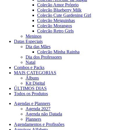
Coleção Amor Próprio
Coleção Blueberry Milk
Coleção Cute Gardening Girl
Coleção Meiguinhas
Coleção Morangos
Coleção Retro Girls
Meninos
Datas Especiais
Dia das Mães
Coleção Minha Rainha
Dia dos Professores
Natal
Combos e Packs
MAIS CATEGORIAS
Álbuns
Kit Digital
ÚLTIMOS DIAS
Todos os Produtos
Agendas e Planners
Agenda 2027
Agenda não Datada
Planners
Agendamentos e Profissões
Arquivos Alfabeto