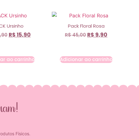
CK Ursinho
Pack Floral Rosa
R$
15,90
R$
9,90
,90
R$
45,00
ar ao carrinho
Adicionar ao carrinho
gram!
odutos Físicos.