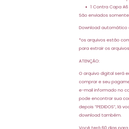
1 Contra Capa A6
São enviados somente
Download automático 
*os arquivos estão co
para extrair os arquivo
ATENÇÃO:
O arquivo digital será
comprar e seu pagamen
e-mail informado no c
pode encontrar sua co
depois “PEDIDOS”, lá v
download também.
Você terá 60 dias para