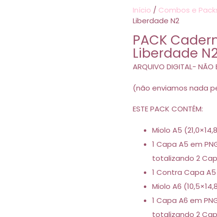
Início
/
Combos e Pack
Liberdade N2
PACK Cadern
Liberdade N
ARQUIVO DIGITAL- NÃO 
(não enviamos nada pe
ESTE PACK CONTÉM:
Miolo A5 (21,0×14
1 Capa A5 em PNG
totalizando 2 Ca
1 Contra Capa A5
Miolo A6 (10,5×14
1 Capa A6 em PNG
totalizando 2 Ca