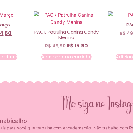
Março
PA
PACK Patrulha Canina Candy
4,50
R$
49
Menina
R$
15,90
R$
49,90
carrinho
Adicionar ao carrinho
Adicion
Me siga no Insta
anabicalho
tais para você que trabalha com encadernação. Não trabalho com Pr