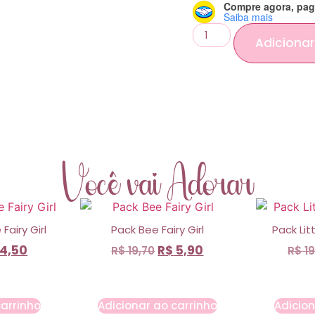
Compre agora, pag
Saiba mais
Adicionar
Você vai Adorar
airy Girl
Pack Bee Fairy Girl
Pack Lit
4,50
R$
5,90
R$
19,70
R$
19
carrinho
Adicionar ao carrinho
Adicion