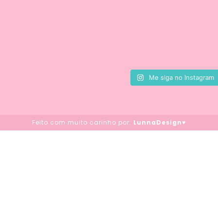
Me siga no Instagram
Feito com muito carinho por:
LunnaDesign♥