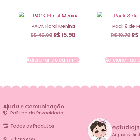
PACK Floral Menina
Pack 8 de 
R$
15,90
R$
R$
49,90
R$
19,70
Adicionar ao carrinho
Adicionar ao 
Ajuda e Comunicação
Política de Privacidade
Todos os Produtos
estudioj
Arquivos digi
WhatsApp