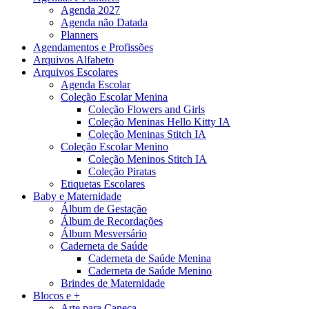
Agenda 2027
Agenda não Datada
Planners
Agendamentos e Profissões
Arquivos Alfabeto
Arquivos Escolares
Agenda Escolar
Coleção Escolar Menina
Coleção Flowers and Girls
Coleção Meninas Hello Kitty IA
Coleção Meninas Stitch IA
Coleção Escolar Menino
Coleção Meninos Stitch IA
Coleção Piratas
Etiquetas Escolares
Baby e Maternidade
Álbum de Gestação
Álbum de Recordações
Álbum Mesversário
Caderneta de Saúde
Caderneta de Saúde Menina
Caderneta de Saúde Menino
Brindes de Maternidade
Blocos e +
Arte para Caneca