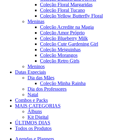
Coleção Floral Margaridas
Coleção Floral Tucano
Coleção Yellow Butterfly Floral
Meninas
Coleção Acredite na Magia
Coleção Amor Próprio
Coleção Blueberry Milk
Coleção Cute Gardening Girl
Coleção Meiguinhas
Coleção Morangos
Coleção Retro Girls
Meninos
Datas Especiais
Dia das Mães
Coleção Minha Rainha
Dia dos Professores
Natal
Combos e Packs
MAIS CATEGORIAS
Álbuns
Kit Digital
ÚLTIMOS DIAS
Todos os Produtos
Agendas e Planners