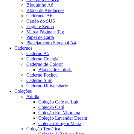
Bloquinho A6
Bloco de Anotações
Caderneta A6
Cartão do SUS
Login e Senha
Marca Página e Tag
Papel de Carta
Planejamento Semanal A4
Cadernos
Caderno A5
Caderno Colegial
Caderno de Colorir
Blocos de Colorir
Caderno Pocket
Caderno Slim
Caderno Universitário
Coleções
Adulta
Coleção Cafe au Lait
Coleção Café
Coleção Era Vitoriana
Coleção Lavender Dream
Coleção Virgem Maria
Coleção Temática