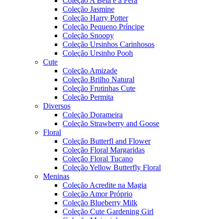
Coleção A Bela e a Fera
Coleção Jasmine
Coleção Harry Potter
Coleção Pequeno Príncipe
Coleção Snoopy
Coleção Ursinhos Carinhosos
Coleção Ursinho Pooh
Cute
Coleção Amizade
Coleção Brilho Natural
Coleção Frutinhas Cute
Coleção Permita
Diversos
Coleção Dorameira
Coleção Strawberry and Goose
Floral
Coleção Butterfl and Flower
Coleção Floral Margaridas
Coleção Floral Tucano
Coleção Yellow Butterfly Floral
Meninas
Coleção Acredite na Magia
Coleção Amor Próprio
Coleção Blueberry Milk
Coleção Cute Gardening Girl