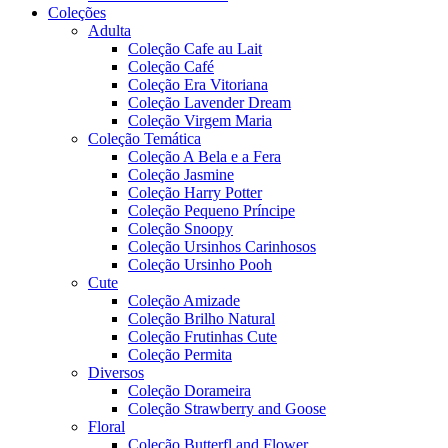
Coleções
Adulta
Coleção Cafe au Lait
Coleção Café
Coleção Era Vitoriana
Coleção Lavender Dream
Coleção Virgem Maria
Coleção Temática
Coleção A Bela e a Fera
Coleção Jasmine
Coleção Harry Potter
Coleção Pequeno Príncipe
Coleção Snoopy
Coleção Ursinhos Carinhosos
Coleção Ursinho Pooh
Cute
Coleção Amizade
Coleção Brilho Natural
Coleção Frutinhas Cute
Coleção Permita
Diversos
Coleção Dorameira
Coleção Strawberry and Goose
Floral
Coleção Butterfl and Flower