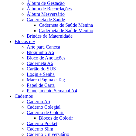
Álbum de Gestação
Álbum de Recordações
Álbum Mesversário
Caderneta de Saúde
Caderneta de Saúde Menina
Caderneta de Saúde Menino
Brindes de Maternidade
Blocos e +
Arte para Caneca
Bloquinho A6
Bloco de Anotações
Caderneta A6
Cartão do SUS
Login e Senha
Marca Página e Tag
Papel de Carta
Planejamento Semanal A4
Cadernos
Caderno A5
Caderno Colegial
Caderno de Colorir
Blocos de Colorir
Caderno Pocket
Caderno Slim
Caderno Universitário