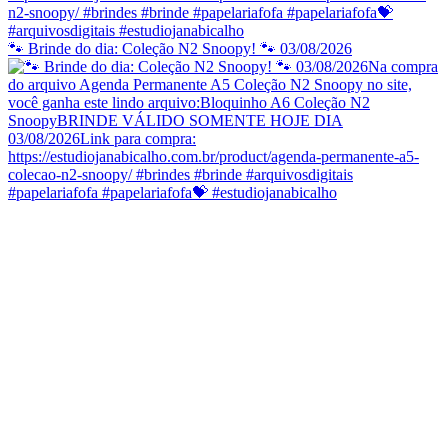
🐾 Brinde do dia: Coleção N2 Snoopy! 🐾 03/08/2026