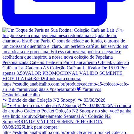
🐾 Brinde do dia: Coleção N2 Snoopy! 🐾 03/08/2026