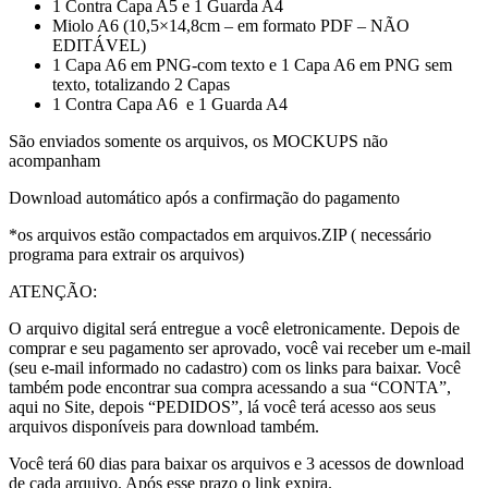
1 Contra Capa A5 e 1 Guarda A4
Miolo A6 (10,5×14,8cm – em formato PDF – NÃO
EDITÁVEL)
1 Capa A6 em PNG-com texto e 1 Capa A6 em PNG sem
texto, totalizando 2 Capas
1 Contra Capa A6 e 1 Guarda A4
São enviados somente os arquivos, os MOCKUPS não
acompanham
Download automático após a confirmação do pagamento
*os arquivos estão compactados em arquivos.ZIP ( necessário
programa para extrair os arquivos)
ATENÇÃO:
O arquivo digital será entregue a você eletronicamente. Depois de
comprar e seu pagamento ser aprovado, você vai receber um e-mail
(seu e-mail informado no cadastro) com os links para baixar. Você
também pode encontrar sua compra acessando a sua “CONTA”,
aqui no Site, depois “PEDIDOS”, lá você terá acesso aos seus
arquivos disponíveis para download também.
Você terá 60 dias para baixar os arquivos e 3 acessos de download
de cada arquivo. Após esse prazo o link expira.