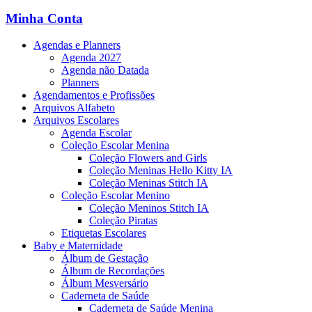
Minha Conta
Agendas e Planners
Agenda 2027
Agenda não Datada
Planners
Agendamentos e Profissões
Arquivos Alfabeto
Arquivos Escolares
Agenda Escolar
Coleção Escolar Menina
Coleção Flowers and Girls
Coleção Meninas Hello Kitty IA
Coleção Meninas Stitch IA
Coleção Escolar Menino
Coleção Meninos Stitch IA
Coleção Piratas
Etiquetas Escolares
Baby e Maternidade
Álbum de Gestação
Álbum de Recordações
Álbum Mesversário
Caderneta de Saúde
Caderneta de Saúde Menina