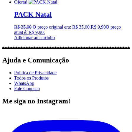
Oferta!
PACK Natal
R$
35,00
O preço original era: R$ 35,00.
R$
9,90
O preço
atual é: R$ 9,90.
Adicionar ao carrinho
Ajuda e Comunicação
Política de Privacidade
Todos os Produtos
WhatsApp
Fale Conosco
Me siga no Instagram!