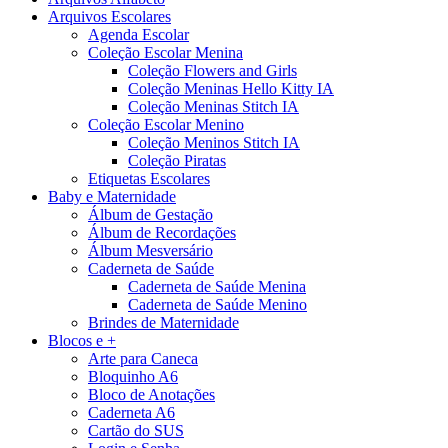
Arquivos Escolares
Agenda Escolar
Coleção Escolar Menina
Coleção Flowers and Girls
Coleção Meninas Hello Kitty IA
Coleção Meninas Stitch IA
Coleção Escolar Menino
Coleção Meninos Stitch IA
Coleção Piratas
Etiquetas Escolares
Baby e Maternidade
Álbum de Gestação
Álbum de Recordações
Álbum Mesversário
Caderneta de Saúde
Caderneta de Saúde Menina
Caderneta de Saúde Menino
Brindes de Maternidade
Blocos e +
Arte para Caneca
Bloquinho A6
Bloco de Anotações
Caderneta A6
Cartão do SUS