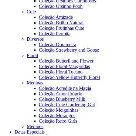
Coleção Ursinhos Carinhosos
Coleção Ursinho Pooh
Cute
Coleção Amizade
Coleção Brilho Natural
Coleção Frutinhas Cute
Coleção Permita
Diversos
Coleção Dorameira
Coleção Strawberry and Goose
Floral
Coleção Butterfl and Flower
Coleção Floral Margaridas
Coleção Floral Tucano
Coleção Yellow Butterfly Floral
Meninas
Coleção Acredite na Magia
Coleção Amor Próprio
Coleção Blueberry Milk
Coleção Cute Gardening Girl
Coleção Meiguinhas
Coleção Morangos
Coleção Retro Girls
Meninos
Datas Especiais