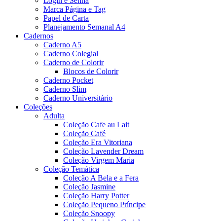
Login e Senha
Marca Página e Tag
Papel de Carta
Planejamento Semanal A4
Cadernos
Caderno A5
Caderno Colegial
Caderno de Colorir
Blocos de Colorir
Caderno Pocket
Caderno Slim
Caderno Universitário
Coleções
Adulta
Coleção Cafe au Lait
Coleção Café
Coleção Era Vitoriana
Coleção Lavender Dream
Coleção Virgem Maria
Coleção Temática
Coleção A Bela e a Fera
Coleção Jasmine
Coleção Harry Potter
Coleção Pequeno Príncipe
Coleção Snoopy