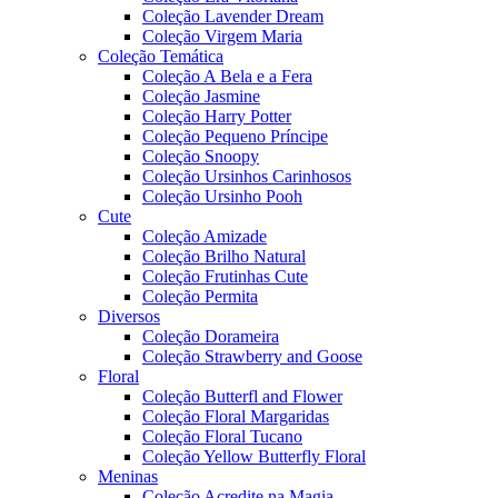
Coleção Lavender Dream
Coleção Virgem Maria
Coleção Temática
Coleção A Bela e a Fera
Coleção Jasmine
Coleção Harry Potter
Coleção Pequeno Príncipe
Coleção Snoopy
Coleção Ursinhos Carinhosos
Coleção Ursinho Pooh
Cute
Coleção Amizade
Coleção Brilho Natural
Coleção Frutinhas Cute
Coleção Permita
Diversos
Coleção Dorameira
Coleção Strawberry and Goose
Floral
Coleção Butterfl and Flower
Coleção Floral Margaridas
Coleção Floral Tucano
Coleção Yellow Butterfly Floral
Meninas
Coleção Acredite na Magia