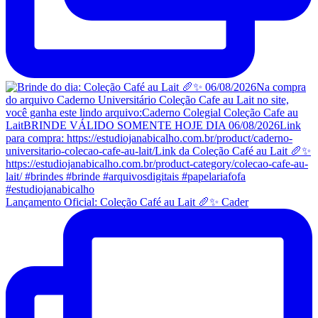
Lançamento Oficial: Coleção Café au Lait 🥖✨ Cader