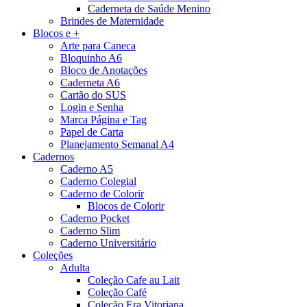
Caderneta de Saúde Menino
Brindes de Maternidade
Blocos e +
Arte para Caneca
Bloquinho A6
Bloco de Anotações
Caderneta A6
Cartão do SUS
Login e Senha
Marca Página e Tag
Papel de Carta
Planejamento Semanal A4
Cadernos
Caderno A5
Caderno Colegial
Caderno de Colorir
Blocos de Colorir
Caderno Pocket
Caderno Slim
Caderno Universitário
Coleções
Adulta
Coleção Cafe au Lait
Coleção Café
Coleção Era Vitoriana