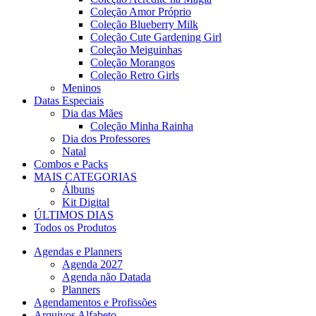
Coleção Amor Próprio
Coleção Blueberry Milk
Coleção Cute Gardening Girl
Coleção Meiguinhas
Coleção Morangos
Coleção Retro Girls
Meninos
Datas Especiais
Dia das Mães
Coleção Minha Rainha
Dia dos Professores
Natal
Combos e Packs
MAIS CATEGORIAS
Álbuns
Kit Digital
ÚLTIMOS DIAS
Todos os Produtos
Agendas e Planners
Agenda 2027
Agenda não Datada
Planners
Agendamentos e Profissões
Arquivos Alfabeto