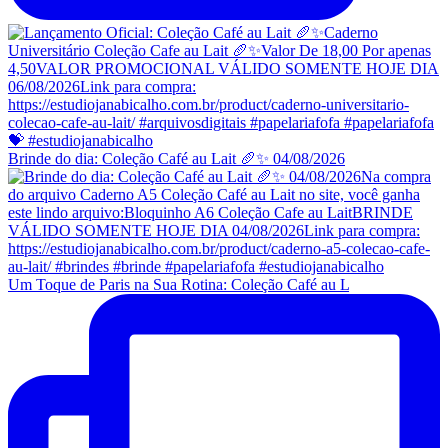
Brinde do dia: Coleção Café au Lait 🥖✨ 04/08/2026
Um Toque de Paris na Sua Rotina: Coleção Café au L