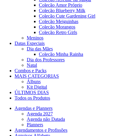
Coleção Amor Próprio
Coleção Blueberry Milk
Coleção Cute Gardening Girl
Coleção Meiguinhas
Coleção Morangos
Coleção Retro Girls
Meninos
Datas Especiais
Dia das Mães
Coleção Minha Rainha
Dia dos Professores
Natal
Combos e Packs
MAIS CATEGORIAS
Álbuns
Kit Digital
ÚLTIMOS DIAS
Todos os Produtos
Agendas e Planners
Agenda 2027
Agenda não Datada
Planners
Agendamentos e Profissões
Arquivos Alfabeto