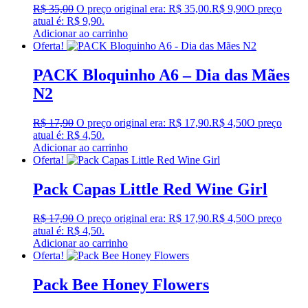
R$
35,00
O preço original era: R$ 35,00.
R$
9,90
O preço
atual é: R$ 9,90.
Adicionar ao carrinho
Oferta!
PACK Bloquinho A6 – Dia das Mães
N2
R$
17,90
O preço original era: R$ 17,90.
R$
4,50
O preço
atual é: R$ 4,50.
Adicionar ao carrinho
Oferta!
Pack Capas Little Red Wine Girl
R$
17,90
O preço original era: R$ 17,90.
R$
4,50
O preço
atual é: R$ 4,50.
Adicionar ao carrinho
Oferta!
Pack Bee Honey Flowers