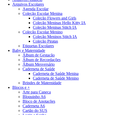
Arquivos Escolares
Agenda Escolar
Coleção Escolar Menina
Coleção Flowers and Girls
Coleção Meninas Hello Kitty IA
Coleção Meninas Stitch IA
Coleção Escolar Menino
Coleção Meninos Stitch IA
Coleção Piratas
Etiquetas Escolares
Baby e Maternidade
Álbum de Gestação
Álbum de Recordações
Álbum Mesversário
Caderneta de Saúde
Caderneta de Saúde Menina
Caderneta de Saúde Menino
Brindes de Maternidade
Blocos e +
Arte para Caneca
Bloquinho A6
Bloco de Anotações
Caderneta A6
Cartão do SUS