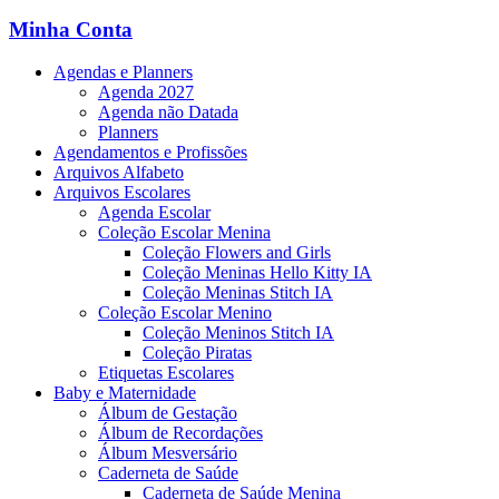
Minha Conta
Agendas e Planners
Agenda 2027
Agenda não Datada
Planners
Agendamentos e Profissões
Arquivos Alfabeto
Arquivos Escolares
Agenda Escolar
Coleção Escolar Menina
Coleção Flowers and Girls
Coleção Meninas Hello Kitty IA
Coleção Meninas Stitch IA
Coleção Escolar Menino
Coleção Meninos Stitch IA
Coleção Piratas
Etiquetas Escolares
Baby e Maternidade
Álbum de Gestação
Álbum de Recordações
Álbum Mesversário
Caderneta de Saúde
Caderneta de Saúde Menina