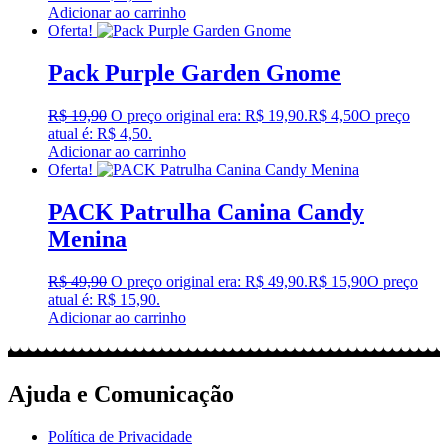
Adicionar ao carrinho
Oferta!
Pack Purple Garden Gnome
R$
19,90
O preço original era: R$ 19,90.
R$
4,50
O preço
atual é: R$ 4,50.
Adicionar ao carrinho
Oferta!
PACK Patrulha Canina Candy
Menina
R$
49,90
O preço original era: R$ 49,90.
R$
15,90
O preço
atual é: R$ 15,90.
Adicionar ao carrinho
Ajuda e Comunicação
Política de Privacidade