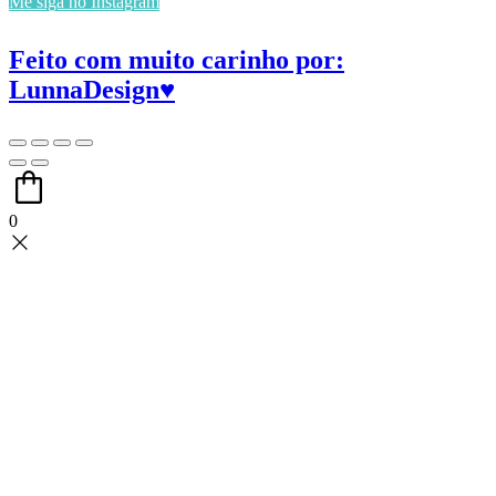
Me siga no Instagram
Feito com muito carinho por:
LunnaDesign♥
0