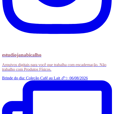
estudiojanabicalho
Arquivos digitais para você que trabalha com encadernação. Não
trabalho com Produtos Físicos.
Brinde do dia: Coleção Café au Lait 🥖✨ 06/08/2026