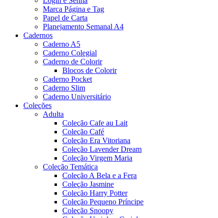
Login e Senha
Marca Página e Tag
Papel de Carta
Planejamento Semanal A4
Cadernos
Caderno A5
Caderno Colegial
Caderno de Colorir
Blocos de Colorir
Caderno Pocket
Caderno Slim
Caderno Universitário
Coleções
Adulta
Coleção Cafe au Lait
Coleção Café
Coleção Era Vitoriana
Coleção Lavender Dream
Coleção Virgem Maria
Coleção Temática
Coleção A Bela e a Fera
Coleção Jasmine
Coleção Harry Potter
Coleção Pequeno Príncipe
Coleção Snoopy