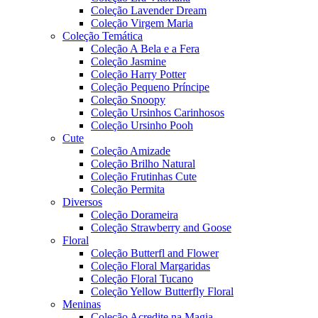
Coleção Lavender Dream
Coleção Virgem Maria
Coleção Temática
Coleção A Bela e a Fera
Coleção Jasmine
Coleção Harry Potter
Coleção Pequeno Príncipe
Coleção Snoopy
Coleção Ursinhos Carinhosos
Coleção Ursinho Pooh
Cute
Coleção Amizade
Coleção Brilho Natural
Coleção Frutinhas Cute
Coleção Permita
Diversos
Coleção Dorameira
Coleção Strawberry and Goose
Floral
Coleção Butterfl and Flower
Coleção Floral Margaridas
Coleção Floral Tucano
Coleção Yellow Butterfly Floral
Meninas
Coleção Acredite na Magia