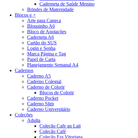
Caderneta de Saúde Menino
Brindes de Maternidade
Blocos e +
Arte para Caneca
Bloquinho A6
Bloco de Anotações
Caderneta A6
Cartão do SUS
Login e Senha
Marca Página e Tag
Papel de Carta
Planejamento Semanal A4
Cadernos
Caderno A5
Caderno Colegial
Caderno de Colorir
Blocos de Colorir
Caderno Pocket
Caderno Slim
Caderno Universitário
Coleções
Adulta
Coleção Cafe au Lait
Coleção Café
Coleção Era Vitoriana