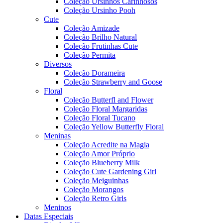
Coleção Ursinhos Carinhosos
Coleção Ursinho Pooh
Cute
Coleção Amizade
Coleção Brilho Natural
Coleção Frutinhas Cute
Coleção Permita
Diversos
Coleção Dorameira
Coleção Strawberry and Goose
Floral
Coleção Butterfl and Flower
Coleção Floral Margaridas
Coleção Floral Tucano
Coleção Yellow Butterfly Floral
Meninas
Coleção Acredite na Magia
Coleção Amor Próprio
Coleção Blueberry Milk
Coleção Cute Gardening Girl
Coleção Meiguinhas
Coleção Morangos
Coleção Retro Girls
Meninos
Datas Especiais