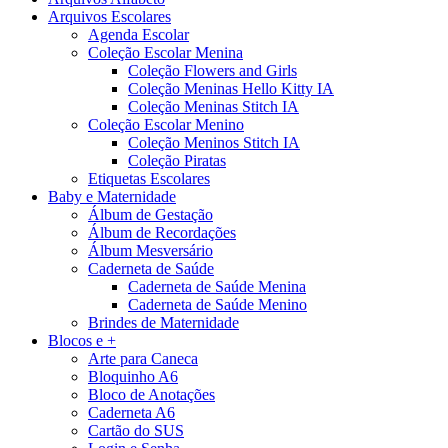
Arquivos Escolares
Agenda Escolar
Coleção Escolar Menina
Coleção Flowers and Girls
Coleção Meninas Hello Kitty IA
Coleção Meninas Stitch IA
Coleção Escolar Menino
Coleção Meninos Stitch IA
Coleção Piratas
Etiquetas Escolares
Baby e Maternidade
Álbum de Gestação
Álbum de Recordações
Álbum Mesversário
Caderneta de Saúde
Caderneta de Saúde Menina
Caderneta de Saúde Menino
Brindes de Maternidade
Blocos e +
Arte para Caneca
Bloquinho A6
Bloco de Anotações
Caderneta A6
Cartão do SUS