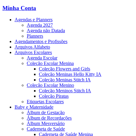
Minha Conta
Agendas e Planners
Agenda 2027
Agenda não Datada
Planners
Agendamentos e Profissões
Arquivos Alfabeto
Arquivos Escolares
Agenda Escolar
Coleção Escolar Menina
Coleção Flowers and Girls
Coleção Meninas Hello Kitty IA
Coleção Meninas Stitch IA
Coleção Escolar Menino
Coleção Meninos Stitch IA
Coleção Piratas
Etiquetas Escolares
Baby e Maternidade
Álbum de Gestação
Álbum de Recordações
Álbum Mesversário
Caderneta de Saúde
Caderneta de Saúde Menina