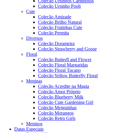
Coleção Ursinhos Carinhosos
Coleção Ursinho Pooh
Cute
Coleção Amizade
Coleção Brilho Natural
Coleção Frutinhas Cute
Coleção Permita
Diversos
Coleção Dorameira
Coleção Strawberry and Goose
Floral
Coleção Butterfl and Flower
Coleção Floral Margaridas
Coleção Floral Tucano
Coleção Yellow Butterfly Floral
Meninas
Coleção Acredite na Magia
Coleção Amor Próprio
Coleção Blueberry Milk
Coleção Cute Gardening Girl
Coleção Meiguinhas
Coleção Morangos
Coleção Retro Girls
Meninos
Datas Especiais