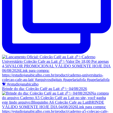
Brinde do dia: Coleção Café au Lait 🥖✨ 04/08/2026