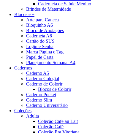
Caderneta de Saúde Menino
Brindes de Maternidade
Blocos e +
Arte para Caneca
Bloquinho A6
Bloco de Anotações
Caderneta A6
Cartão do SUS
Login e Senha
Marca Página e Tag
Papel de Carta
Planejamento Semanal A4
Cadernos
Caderno A5
Caderno Colegial
Caderno de Colorir
Blocos de Colorir
Caderno Pocket
Caderno Slim
Caderno Universitário
Coleções
Adulta
Coleção Cafe au Lait
Coleção Café
Coleção Era Vitoriana