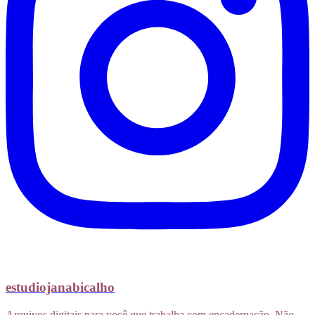
estudiojanabicalho
Arquivos digitais para você que trabalha com encadernação. Não