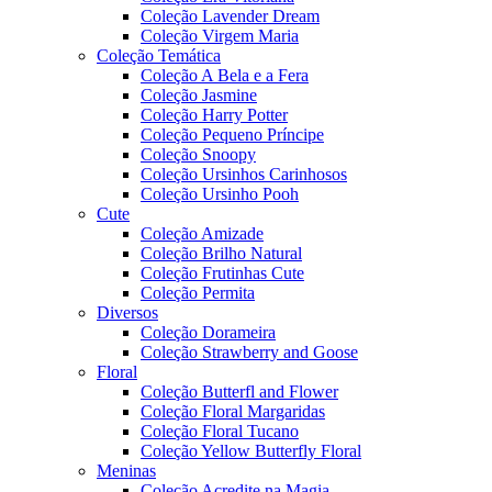
Coleção Lavender Dream
Coleção Virgem Maria
Coleção Temática
Coleção A Bela e a Fera
Coleção Jasmine
Coleção Harry Potter
Coleção Pequeno Príncipe
Coleção Snoopy
Coleção Ursinhos Carinhosos
Coleção Ursinho Pooh
Cute
Coleção Amizade
Coleção Brilho Natural
Coleção Frutinhas Cute
Coleção Permita
Diversos
Coleção Dorameira
Coleção Strawberry and Goose
Floral
Coleção Butterfl and Flower
Coleção Floral Margaridas
Coleção Floral Tucano
Coleção Yellow Butterfly Floral
Meninas
Coleção Acredite na Magia