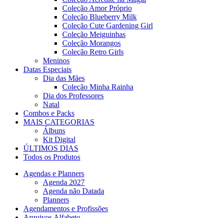
Coleção Amor Próprio
Coleção Blueberry Milk
Coleção Cute Gardening Girl
Coleção Meiguinhas
Coleção Morangos
Coleção Retro Girls
Meninos
Datas Especiais
Dia das Mães
Coleção Minha Rainha
Dia dos Professores
Natal
Combos e Packs
MAIS CATEGORIAS
Álbuns
Kit Digital
ÚLTIMOS DIAS
Todos os Produtos
Agendas e Planners
Agenda 2027
Agenda não Datada
Planners
Agendamentos e Profissões
Arquivos Alfabeto