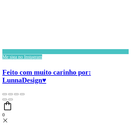
Me siga no Instagram
Feito com muito carinho por:
LunnaDesign♥
0