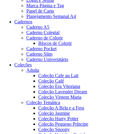
Login e Senha
Marca Página e Tag
Papel de Carta
Planejamento Semanal A4
Cadernos
Caderno A5
Caderno Colegial
Caderno de Colorir
Blocos de Colorir
Caderno Pocket
Caderno Slim
Caderno Universitário
Coleções
Adulta
Coleção Cafe au Lait
Coleção Café
Coleção Era Vitoriana
Coleção Lavender Dream
Coleção Virgem Maria
Coleção Temática
Coleção A Bela e a Fera
Coleção Jasmine
Coleção Harry Potter
Coleção Pequeno Príncipe
Coleção Snoopy