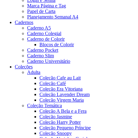
Login e Senha
Marca Página e Tag
Papel de Carta
Planejamento Semanal A4
Cadernos
Caderno A5
Caderno Colegial
Caderno de Colorir
Blocos de Colorir
Caderno Pocket
Caderno Slim
Caderno Universitário
Coleções
Adulta
Coleção Cafe au Lait
Coleção Café
Coleção Era Vitoriana
Coleção Lavender Dream
Coleção Virgem Maria
Coleção Temática
Coleção A Bela e a Fera
Coleção Jasmine
Coleção Harry Potter
Coleção Pequeno Príncipe
Coleção Snoopy