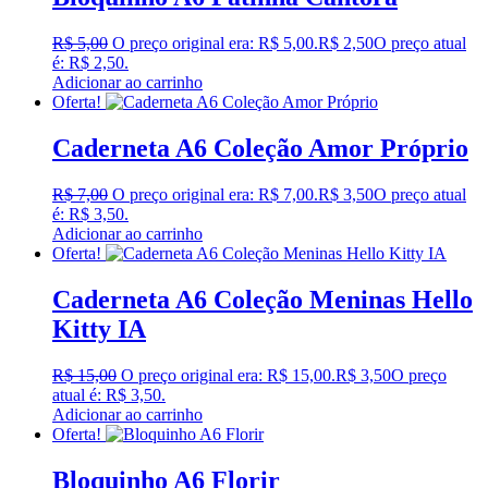
R$
5,00
O preço original era: R$ 5,00.
R$
2,50
O preço atual
é: R$ 2,50.
Adicionar ao carrinho
Oferta!
Caderneta A6 Coleção Amor Próprio
R$
7,00
O preço original era: R$ 7,00.
R$
3,50
O preço atual
é: R$ 3,50.
Adicionar ao carrinho
Oferta!
Caderneta A6 Coleção Meninas Hello
Kitty IA
R$
15,00
O preço original era: R$ 15,00.
R$
3,50
O preço
atual é: R$ 3,50.
Adicionar ao carrinho
Oferta!
Bloquinho A6 Florir