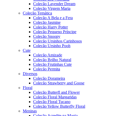
Coleção Lavender Dream
Coleção Virgem Maria
Coleção Temática
Coleção A Bela e a Fera
Coleção Jasmine
Coleção Harry Potter
Coleção Pequeno Príncipe
Coleção Snoopy
Coleção Ursinhos Carinhosos
Coleção Ursinho Pooh
Cute
Coleção Amizade
Coleção Brilho Natural
Coleção Frutinhas Cute
Coleção Permita
Diversos
Coleção Dorameira
Coleção Strawberry and Goose
Floral
Coleção Butterfl and Flower
Coleção Floral Margaridas
Coleção Floral Tucano
Coleção Yellow Butterfly Floral
Meninas
Coleção Acredite na Magia