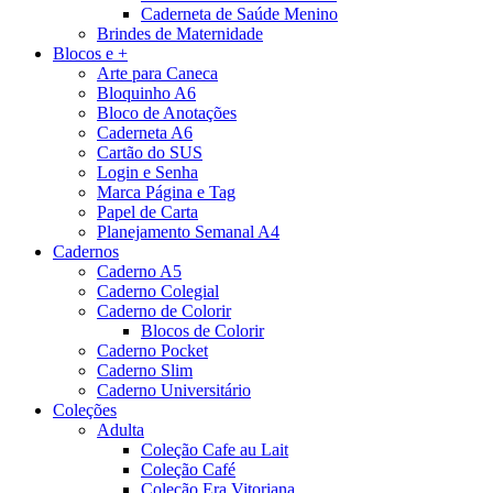
Caderneta de Saúde Menino
Brindes de Maternidade
Blocos e +
Arte para Caneca
Bloquinho A6
Bloco de Anotações
Caderneta A6
Cartão do SUS
Login e Senha
Marca Página e Tag
Papel de Carta
Planejamento Semanal A4
Cadernos
Caderno A5
Caderno Colegial
Caderno de Colorir
Blocos de Colorir
Caderno Pocket
Caderno Slim
Caderno Universitário
Coleções
Adulta
Coleção Cafe au Lait
Coleção Café
Coleção Era Vitoriana