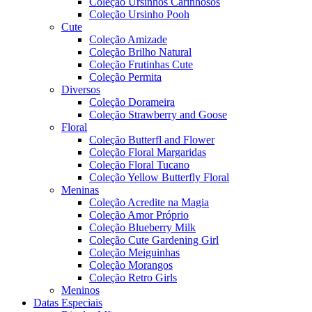
Coleção Ursinhos Carinhosos
Coleção Ursinho Pooh
Cute
Coleção Amizade
Coleção Brilho Natural
Coleção Frutinhas Cute
Coleção Permita
Diversos
Coleção Dorameira
Coleção Strawberry and Goose
Floral
Coleção Butterfl and Flower
Coleção Floral Margaridas
Coleção Floral Tucano
Coleção Yellow Butterfly Floral
Meninas
Coleção Acredite na Magia
Coleção Amor Próprio
Coleção Blueberry Milk
Coleção Cute Gardening Girl
Coleção Meiguinhas
Coleção Morangos
Coleção Retro Girls
Meninos
Datas Especiais