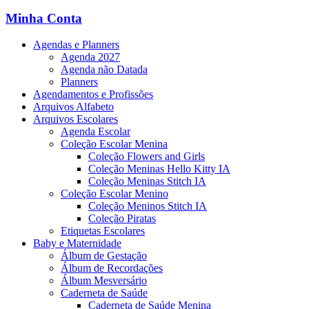
Minha Conta
Agendas e Planners
Agenda 2027
Agenda não Datada
Planners
Agendamentos e Profissões
Arquivos Alfabeto
Arquivos Escolares
Agenda Escolar
Coleção Escolar Menina
Coleção Flowers and Girls
Coleção Meninas Hello Kitty IA
Coleção Meninas Stitch IA
Coleção Escolar Menino
Coleção Meninos Stitch IA
Coleção Piratas
Etiquetas Escolares
Baby e Maternidade
Álbum de Gestação
Álbum de Recordações
Álbum Mesversário
Caderneta de Saúde
Caderneta de Saúde Menina