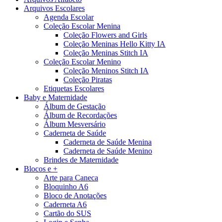
Arquivos Escolares
Agenda Escolar
Coleção Escolar Menina
Coleção Flowers and Girls
Coleção Meninas Hello Kitty IA
Coleção Meninas Stitch IA
Coleção Escolar Menino
Coleção Meninos Stitch IA
Coleção Piratas
Etiquetas Escolares
Baby e Maternidade
Álbum de Gestação
Álbum de Recordações
Álbum Mesversário
Caderneta de Saúde
Caderneta de Saúde Menina
Caderneta de Saúde Menino
Brindes de Maternidade
Blocos e +
Arte para Caneca
Bloquinho A6
Bloco de Anotações
Caderneta A6
Cartão do SUS