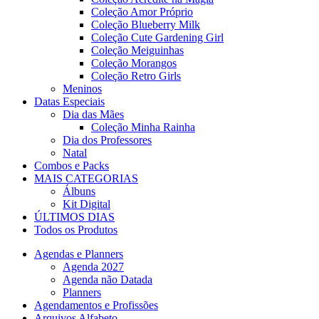
Coleção Amor Próprio
Coleção Blueberry Milk
Coleção Cute Gardening Girl
Coleção Meiguinhas
Coleção Morangos
Coleção Retro Girls
Meninos
Datas Especiais
Dia das Mães
Coleção Minha Rainha
Dia dos Professores
Natal
Combos e Packs
MAIS CATEGORIAS
Álbuns
Kit Digital
ÚLTIMOS DIAS
Todos os Produtos
Agendas e Planners
Agenda 2027
Agenda não Datada
Planners
Agendamentos e Profissões
Arquivos Alfabeto