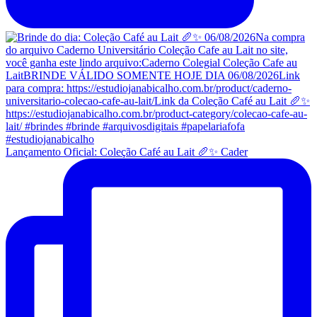
Lançamento Oficial: Coleção Café au Lait 🥖✨ Cader