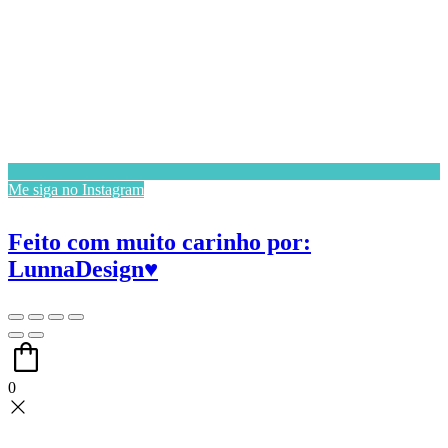
Me siga no Instagram
Feito com muito carinho por:
LunnaDesign♥
0