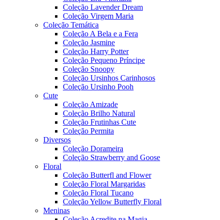
Coleção Lavender Dream
Coleção Virgem Maria
Coleção Temática
Coleção A Bela e a Fera
Coleção Jasmine
Coleção Harry Potter
Coleção Pequeno Príncipe
Coleção Snoopy
Coleção Ursinhos Carinhosos
Coleção Ursinho Pooh
Cute
Coleção Amizade
Coleção Brilho Natural
Coleção Frutinhas Cute
Coleção Permita
Diversos
Coleção Dorameira
Coleção Strawberry and Goose
Floral
Coleção Butterfl and Flower
Coleção Floral Margaridas
Coleção Floral Tucano
Coleção Yellow Butterfly Floral
Meninas
Coleção Acredite na Magia