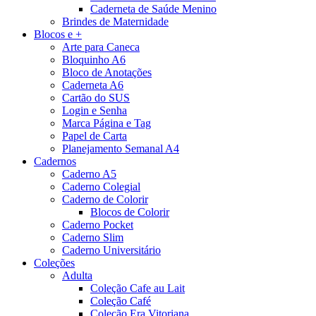
Caderneta de Saúde Menino
Brindes de Maternidade
Blocos e +
Arte para Caneca
Bloquinho A6
Bloco de Anotações
Caderneta A6
Cartão do SUS
Login e Senha
Marca Página e Tag
Papel de Carta
Planejamento Semanal A4
Cadernos
Caderno A5
Caderno Colegial
Caderno de Colorir
Blocos de Colorir
Caderno Pocket
Caderno Slim
Caderno Universitário
Coleções
Adulta
Coleção Cafe au Lait
Coleção Café
Coleção Era Vitoriana