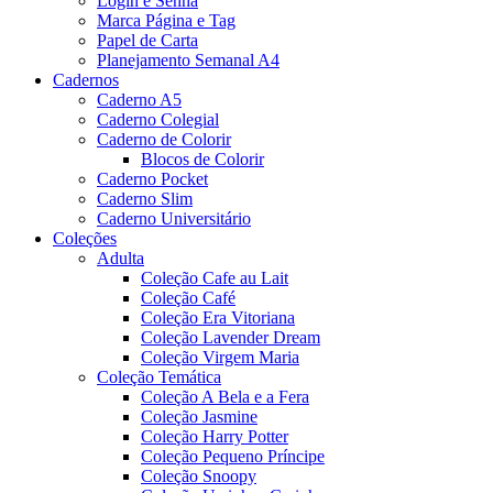
Login e Senha
Marca Página e Tag
Papel de Carta
Planejamento Semanal A4
Cadernos
Caderno A5
Caderno Colegial
Caderno de Colorir
Blocos de Colorir
Caderno Pocket
Caderno Slim
Caderno Universitário
Coleções
Adulta
Coleção Cafe au Lait
Coleção Café
Coleção Era Vitoriana
Coleção Lavender Dream
Coleção Virgem Maria
Coleção Temática
Coleção A Bela e a Fera
Coleção Jasmine
Coleção Harry Potter
Coleção Pequeno Príncipe
Coleção Snoopy