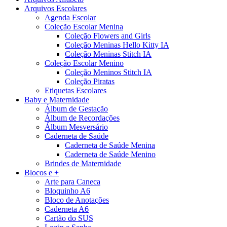
Arquivos Escolares
Agenda Escolar
Coleção Escolar Menina
Coleção Flowers and Girls
Coleção Meninas Hello Kitty IA
Coleção Meninas Stitch IA
Coleção Escolar Menino
Coleção Meninos Stitch IA
Coleção Piratas
Etiquetas Escolares
Baby e Maternidade
Álbum de Gestação
Álbum de Recordações
Álbum Mesversário
Caderneta de Saúde
Caderneta de Saúde Menina
Caderneta de Saúde Menino
Brindes de Maternidade
Blocos e +
Arte para Caneca
Bloquinho A6
Bloco de Anotações
Caderneta A6
Cartão do SUS