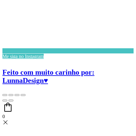
Me siga no Instagram
Feito com muito carinho por:
LunnaDesign♥
0