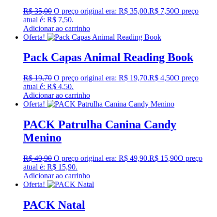
R$
35,00
O preço original era: R$ 35,00.
R$
7,50
O preço
atual é: R$ 7,50.
Adicionar ao carrinho
Oferta!
Pack Capas Animal Reading Book
R$
19,70
O preço original era: R$ 19,70.
R$
4,50
O preço
atual é: R$ 4,50.
Adicionar ao carrinho
Oferta!
PACK Patrulha Canina Candy
Menino
R$
49,90
O preço original era: R$ 49,90.
R$
15,90
O preço
atual é: R$ 15,90.
Adicionar ao carrinho
Oferta!
PACK Natal