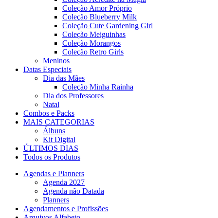
Coleção Amor Próprio
Coleção Blueberry Milk
Coleção Cute Gardening Girl
Coleção Meiguinhas
Coleção Morangos
Coleção Retro Girls
Meninos
Datas Especiais
Dia das Mães
Coleção Minha Rainha
Dia dos Professores
Natal
Combos e Packs
MAIS CATEGORIAS
Álbuns
Kit Digital
ÚLTIMOS DIAS
Todos os Produtos
Agendas e Planners
Agenda 2027
Agenda não Datada
Planners
Agendamentos e Profissões
Arquivos Alfabeto