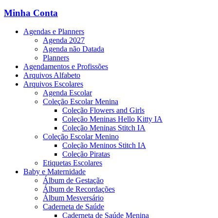
Minha Conta
Agendas e Planners
Agenda 2027
Agenda não Datada
Planners
Agendamentos e Profissões
Arquivos Alfabeto
Arquivos Escolares
Agenda Escolar
Coleção Escolar Menina
Coleção Flowers and Girls
Coleção Meninas Hello Kitty IA
Coleção Meninas Stitch IA
Coleção Escolar Menino
Coleção Meninos Stitch IA
Coleção Piratas
Etiquetas Escolares
Baby e Maternidade
Álbum de Gestação
Álbum de Recordações
Álbum Mesversário
Caderneta de Saúde
Caderneta de Saúde Menina