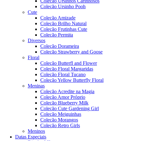
Coleção Ursinhos Carinhosos
Coleção Ursinho Pooh
Cute
Coleção Amizade
Coleção Brilho Natural
Coleção Frutinhas Cute
Coleção Permita
Diversos
Coleção Dorameira
Coleção Strawberry and Goose
Floral
Coleção Butterfl and Flower
Coleção Floral Margaridas
Coleção Floral Tucano
Coleção Yellow Butterfly Floral
Meninas
Coleção Acredite na Magia
Coleção Amor Próprio
Coleção Blueberry Milk
Coleção Cute Gardening Girl
Coleção Meiguinhas
Coleção Morangos
Coleção Retro Girls
Meninos
Datas Especiais