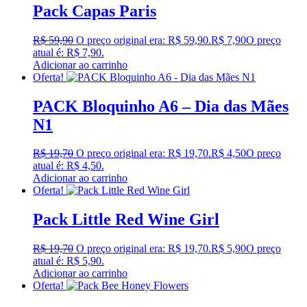
Pack Capas Paris
R$
59,90
O preço original era: R$ 59,90.
R$
7,90
O preço
atual é: R$ 7,90.
Adicionar ao carrinho
Oferta!
PACK Bloquinho A6 – Dia das Mães
N1
R$
19,70
O preço original era: R$ 19,70.
R$
4,50
O preço
atual é: R$ 4,50.
Adicionar ao carrinho
Oferta!
Pack Little Red Wine Girl
R$
19,70
O preço original era: R$ 19,70.
R$
5,90
O preço
atual é: R$ 5,90.
Adicionar ao carrinho
Oferta!