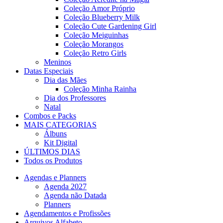
Coleção Amor Próprio
Coleção Blueberry Milk
Coleção Cute Gardening Girl
Coleção Meiguinhas
Coleção Morangos
Coleção Retro Girls
Meninos
Datas Especiais
Dia das Mães
Coleção Minha Rainha
Dia dos Professores
Natal
Combos e Packs
MAIS CATEGORIAS
Álbuns
Kit Digital
ÚLTIMOS DIAS
Todos os Produtos
Agendas e Planners
Agenda 2027
Agenda não Datada
Planners
Agendamentos e Profissões
Arquivos Alfabeto