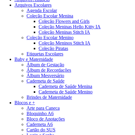
Arquivos Escolares
Agenda Escolar
Coleção Escolar Menina
Coleção Flowers and Girls
Coleção Meninas Hello Kitty IA
Coleção Meninas Stitch IA
Coleção Escolar Menino
Coleção Meninos Stitch IA
Coleção Piratas
Etiquetas Escolares
Baby e Maternidade
Álbum de Gestação
Álbum de Recordações
Álbum Mesversário
Caderneta de Saúde
Caderneta de Saúde Menina
Caderneta de Saúde Menino
Brindes de Maternidade
Blocos e +
Arte para Caneca
Bloquinho A6
Bloco de Anotações
Caderneta A6
Cartão do SUS