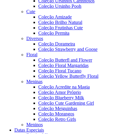
Coleção Ursinhos Carinhosos
Coleção Ursinho Pooh
Cute
Coleção Amizade
Coleção Brilho Natural
Coleção Frutinhas Cute
Coleção Permita
Diversos
Coleção Dorameira
Coleção Strawberry and Goose
Floral
Coleção Butterfl and Flower
Coleção Floral Margaridas
Coleção Floral Tucano
Coleção Yellow Butterfly Floral
Meninas
Coleção Acredite na Magia
Coleção Amor Próprio
Coleção Blueberry Milk
Coleção Cute Gardening Girl
Coleção Meiguinhas
Coleção Morangos
Coleção Retro Girls
Meninos
Datas Especiais