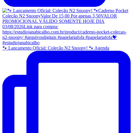
🐾 Lançamento Oficial: Coleção N2 Snoopy! 🐾 Agenda