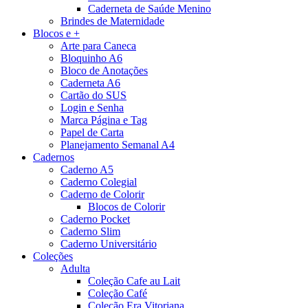
Caderneta de Saúde Menino
Brindes de Maternidade
Blocos e +
Arte para Caneca
Bloquinho A6
Bloco de Anotações
Caderneta A6
Cartão do SUS
Login e Senha
Marca Página e Tag
Papel de Carta
Planejamento Semanal A4
Cadernos
Caderno A5
Caderno Colegial
Caderno de Colorir
Blocos de Colorir
Caderno Pocket
Caderno Slim
Caderno Universitário
Coleções
Adulta
Coleção Cafe au Lait
Coleção Café
Coleção Era Vitoriana