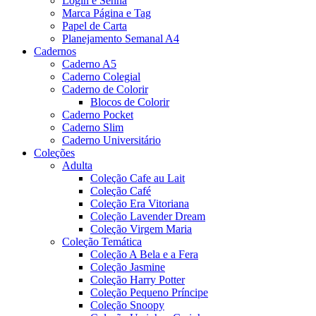
Login e Senha
Marca Página e Tag
Papel de Carta
Planejamento Semanal A4
Cadernos
Caderno A5
Caderno Colegial
Caderno de Colorir
Blocos de Colorir
Caderno Pocket
Caderno Slim
Caderno Universitário
Coleções
Adulta
Coleção Cafe au Lait
Coleção Café
Coleção Era Vitoriana
Coleção Lavender Dream
Coleção Virgem Maria
Coleção Temática
Coleção A Bela e a Fera
Coleção Jasmine
Coleção Harry Potter
Coleção Pequeno Príncipe
Coleção Snoopy