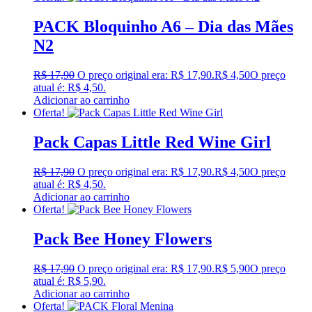
PACK Bloquinho A6 – Dia das Mães
N2
R$
17,90
O preço original era: R$ 17,90.
R$
4,50
O preço
atual é: R$ 4,50.
Adicionar ao carrinho
Oferta!
Pack Capas Little Red Wine Girl
R$
17,90
O preço original era: R$ 17,90.
R$
4,50
O preço
atual é: R$ 4,50.
Adicionar ao carrinho
Oferta!
Pack Bee Honey Flowers
R$
17,90
O preço original era: R$ 17,90.
R$
5,90
O preço
atual é: R$ 5,90.
Adicionar ao carrinho
Oferta!