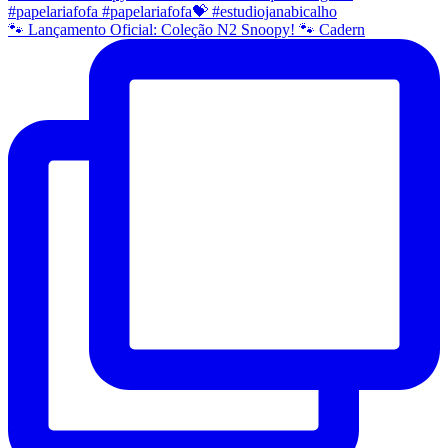
🐾 Lançamento Oficial: Coleção N2 Snoopy! 🐾 Cadern