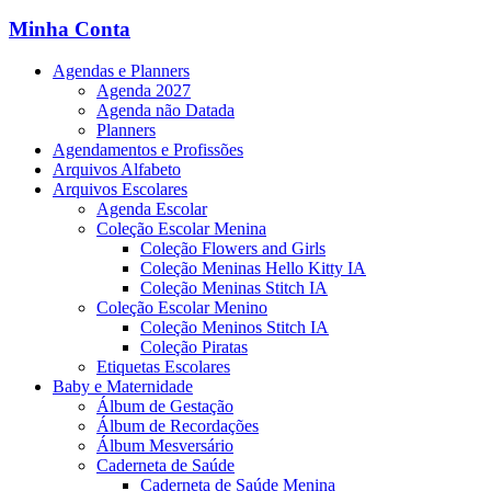
Minha Conta
Agendas e Planners
Agenda 2027
Agenda não Datada
Planners
Agendamentos e Profissões
Arquivos Alfabeto
Arquivos Escolares
Agenda Escolar
Coleção Escolar Menina
Coleção Flowers and Girls
Coleção Meninas Hello Kitty IA
Coleção Meninas Stitch IA
Coleção Escolar Menino
Coleção Meninos Stitch IA
Coleção Piratas
Etiquetas Escolares
Baby e Maternidade
Álbum de Gestação
Álbum de Recordações
Álbum Mesversário
Caderneta de Saúde
Caderneta de Saúde Menina