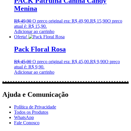
PACK Patrulha Canina Candy
Menina
R$
49,90
O preço original era: R$ 49,90.
R$
15,90
O preço
atual é: R$ 15,90.
Adicionar ao carrinho
Oferta!
Pack Floral Rosa
R$
45,00
O preço original era: R$ 45,00.
R$
9,90
O preço
atual é: R$ 9,90.
Adicionar ao carrinho
Ajuda e Comunicação
Política de Privacidade
Todos os Produtos
WhatsApp
Fale Conosco