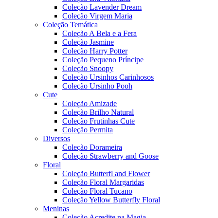
Coleção Lavender Dream
Coleção Virgem Maria
Coleção Temática
Coleção A Bela e a Fera
Coleção Jasmine
Coleção Harry Potter
Coleção Pequeno Príncipe
Coleção Snoopy
Coleção Ursinhos Carinhosos
Coleção Ursinho Pooh
Cute
Coleção Amizade
Coleção Brilho Natural
Coleção Frutinhas Cute
Coleção Permita
Diversos
Coleção Dorameira
Coleção Strawberry and Goose
Floral
Coleção Butterfl and Flower
Coleção Floral Margaridas
Coleção Floral Tucano
Coleção Yellow Butterfly Floral
Meninas
Coleção Acredite na Magia