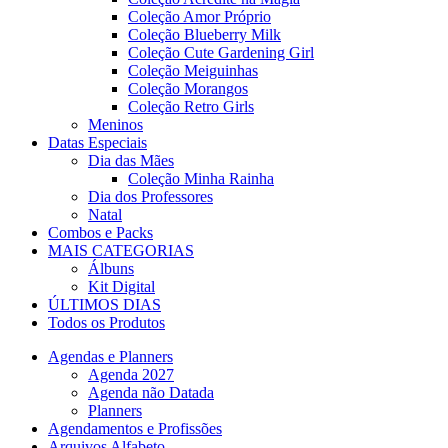
Coleção Amor Próprio
Coleção Blueberry Milk
Coleção Cute Gardening Girl
Coleção Meiguinhas
Coleção Morangos
Coleção Retro Girls
Meninos
Datas Especiais
Dia das Mães
Coleção Minha Rainha
Dia dos Professores
Natal
Combos e Packs
MAIS CATEGORIAS
Álbuns
Kit Digital
ÚLTIMOS DIAS
Todos os Produtos
Agendas e Planners
Agenda 2027
Agenda não Datada
Planners
Agendamentos e Profissões
Arquivos Alfabeto