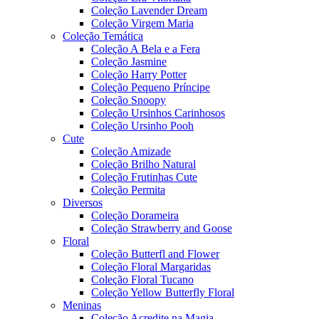
Coleção Lavender Dream
Coleção Virgem Maria
Coleção Temática
Coleção A Bela e a Fera
Coleção Jasmine
Coleção Harry Potter
Coleção Pequeno Príncipe
Coleção Snoopy
Coleção Ursinhos Carinhosos
Coleção Ursinho Pooh
Cute
Coleção Amizade
Coleção Brilho Natural
Coleção Frutinhas Cute
Coleção Permita
Diversos
Coleção Dorameira
Coleção Strawberry and Goose
Floral
Coleção Butterfl and Flower
Coleção Floral Margaridas
Coleção Floral Tucano
Coleção Yellow Butterfly Floral
Meninas
Coleção Acredite na Magia