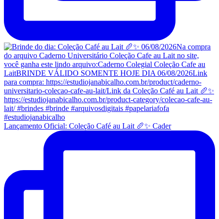
Lançamento Oficial: Coleção Café au Lait 🥖✨ Cader