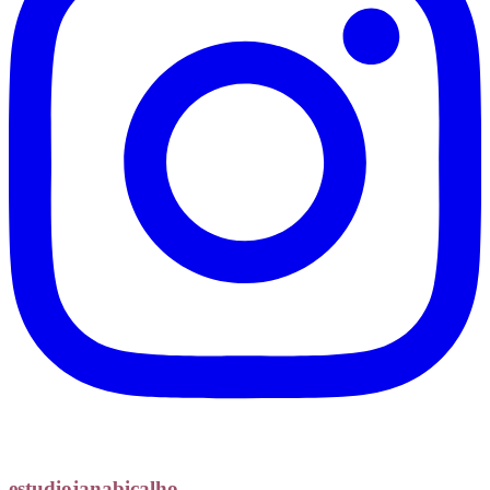
estudiojanabicalho