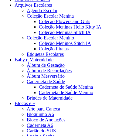
Arquivos Escolares
Agenda Escolar
Coleção Escolar Menina
Coleção Flowers and Girls
Coleção Meninas Hello Kitty IA
Coleção Meninas Stitch IA
Coleção Escolar Menino
Coleção Meninos Stitch IA
Coleção Piratas
Etiquetas Escolares
Baby e Maternidade
Álbum de Gestação
Álbum de Recordações
Álbum Mesversário
Caderneta de Saúde
Caderneta de Saúde Menina
Caderneta de Saúde Menino
Brindes de Maternidade
Blocos e +
Arte para Caneca
Bloquinho A6
Bloco de Anotações
Caderneta A6
Cartão do SUS