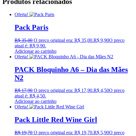
Produtos relacionados
Oferta!
Pack Paris
R$
35,00
O preço original era: R$ 35,00.
R$
9,90
O preço
atual é: R$ 9,90.
Adicionar ao carrinho
Oferta!
PACK Bloquinho A6 – Dia das Mães
N2
R$
17,90
O preço original era: R$ 17,90.
R$
4,50
O preço
atual é: R$ 4,50.
Adicionar ao carrinho
Oferta!
Pack Little Red Wine Girl
R$
19,70
O preço original era: R$ 19,70.
R$
5,90
O preço