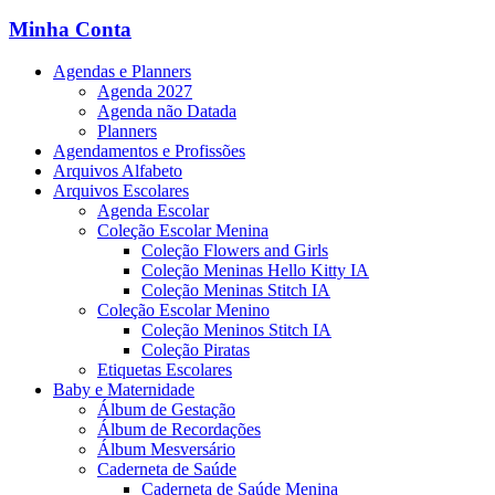
Minha Conta
Agendas e Planners
Agenda 2027
Agenda não Datada
Planners
Agendamentos e Profissões
Arquivos Alfabeto
Arquivos Escolares
Agenda Escolar
Coleção Escolar Menina
Coleção Flowers and Girls
Coleção Meninas Hello Kitty IA
Coleção Meninas Stitch IA
Coleção Escolar Menino
Coleção Meninos Stitch IA
Coleção Piratas
Etiquetas Escolares
Baby e Maternidade
Álbum de Gestação
Álbum de Recordações
Álbum Mesversário
Caderneta de Saúde
Caderneta de Saúde Menina