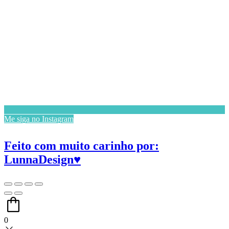
Me siga no Instagram
Feito com muito carinho por:
LunnaDesign♥
0