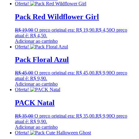
Oferta!
Pack Red Wildflower Girl
R$
19,90
O preço original era: R$ 19,90.
R$
4,50
O preço
atual é: R$ 4,50.
Adicionar ao carrinho
Oferta!
Pack Floral Azul
R$
45,00
O preço original era: R$ 45,00.
R$
9,90
O preço
atual é: R$ 9,90.
Adicionar ao carrinho
Oferta!
PACK Natal
R$
35,00
O preço original era: R$ 35,00.
R$
9,90
O preço
atual é: R$ 9,90.
Adicionar ao carrinho
Oferta!