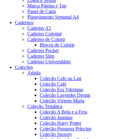
Login e Senha
Marca Página e Tag
Papel de Carta
Planejamento Semanal A4
Cadernos
Caderno A5
Caderno Colegial
Caderno de Colorir
Blocos de Colorir
Caderno Pocket
Caderno Slim
Caderno Universitário
Coleções
Adulta
Coleção Cafe au Lait
Coleção Café
Coleção Era Vitoriana
Coleção Lavender Dream
Coleção Virgem Maria
Coleção Temática
Coleção A Bela e a Fera
Coleção Jasmine
Coleção Harry Potter
Coleção Pequeno Príncipe
Coleção Snoopy