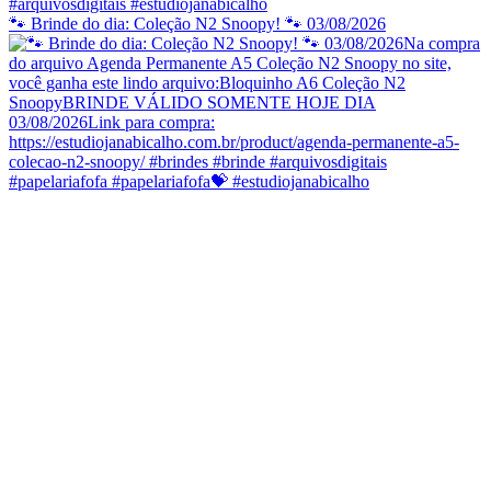
🐾 Brinde do dia: Coleção N2 Snoopy! 🐾 03/08/2026