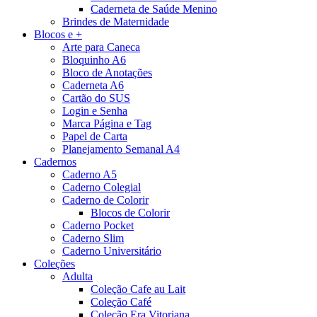
Caderneta de Saúde Menino
Brindes de Maternidade
Blocos e +
Arte para Caneca
Bloquinho A6
Bloco de Anotações
Caderneta A6
Cartão do SUS
Login e Senha
Marca Página e Tag
Papel de Carta
Planejamento Semanal A4
Cadernos
Caderno A5
Caderno Colegial
Caderno de Colorir
Blocos de Colorir
Caderno Pocket
Caderno Slim
Caderno Universitário
Coleções
Adulta
Coleção Cafe au Lait
Coleção Café
Coleção Era Vitoriana