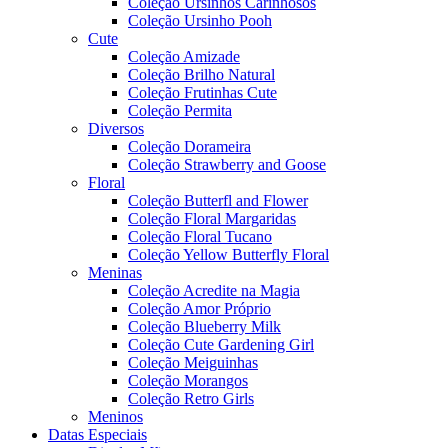
Coleção Ursinhos Carinhosos
Coleção Ursinho Pooh
Cute
Coleção Amizade
Coleção Brilho Natural
Coleção Frutinhas Cute
Coleção Permita
Diversos
Coleção Dorameira
Coleção Strawberry and Goose
Floral
Coleção Butterfl and Flower
Coleção Floral Margaridas
Coleção Floral Tucano
Coleção Yellow Butterfly Floral
Meninas
Coleção Acredite na Magia
Coleção Amor Próprio
Coleção Blueberry Milk
Coleção Cute Gardening Girl
Coleção Meiguinhas
Coleção Morangos
Coleção Retro Girls
Meninos
Datas Especiais