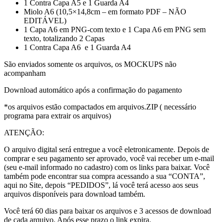
1 Contra Capa A5 e 1 Guarda A4
Miolo A6 (10,5×14,8cm – em formato PDF – NÃO
EDITÁVEL)
1 Capa A6 em PNG-com texto e 1 Capa A6 em PNG sem
texto, totalizando 2 Capas
1 Contra Capa A6 e 1 Guarda A4
São enviados somente os arquivos, os MOCKUPS não
acompanham
Download automático após a confirmação do pagamento
*os arquivos estão compactados em arquivos.ZIP ( necessário
programa para extrair os arquivos)
ATENÇÃO:
O arquivo digital será entregue a você eletronicamente. Depois de
comprar e seu pagamento ser aprovado, você vai receber um e-mail
(seu e-mail informado no cadastro) com os links para baixar. Você
também pode encontrar sua compra acessando a sua “CONTA”,
aqui no Site, depois “PEDIDOS”, lá você terá acesso aos seus
arquivos disponíveis para download também.
Você terá 60 dias para baixar os arquivos e 3 acessos de download
de cada arquivo. Após esse prazo o link expira.