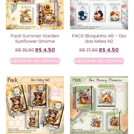
Pack Summer Garden
PACK Bloquinho A6 – Dia
Sunflower Gnome
das Mães N2
R$
4,50
R$
4,50
R$
19,90
R$
17,90
Adicionar ao carrinho
Adicionar ao carrinho