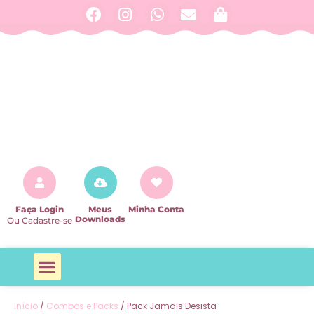
Faça Login
Meus
Minha Conta
Downloads
Ou Cadastre-se
Agendas e Planners
Agendamentos e Profissões
Arquivos Alfabeto
Arquivos Escolares
Baby e Maternidade
Datas Especiais
Combos e Packs
MAIS CATEGORIAS
Todos os Produtos
Início
/
Combos e Packs
/ Pack Jamais Desista