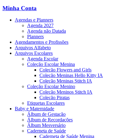
Minha Conta
Agendas e Planners
Agenda 2027
Agenda não Datada
Planners
Agendamentos e Profissões
Arquivos Alfabeto
Arquivos Escolares
Agenda Escolar
Coleção Escolar Menina
Coleção Flowers and Girls
Coleção Meninas Hello Kitty IA
Coleção Meninas Stitch IA
Coleção Escolar Menino
Coleção Meninos Stitch IA
Coleção Piratas
Etiquetas Escolares
Baby e Maternidade
Álbum de Gestação
Álbum de Recordações
Álbum Mesversário
Caderneta de Saúde
Caderneta de Saúde Menina