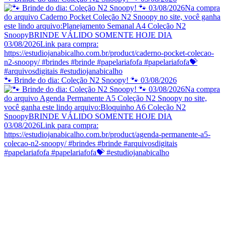
🐾 Brinde do dia: Coleção N2 Snoopy! 🐾 03/08/2026