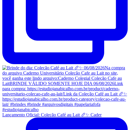
Lançamento Oficial: Coleção Café au Lait 🥖✨ Cader