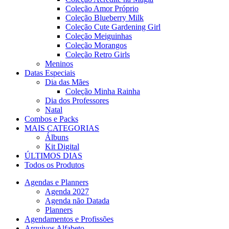
Coleção Amor Próprio
Coleção Blueberry Milk
Coleção Cute Gardening Girl
Coleção Meiguinhas
Coleção Morangos
Coleção Retro Girls
Meninos
Datas Especiais
Dia das Mães
Coleção Minha Rainha
Dia dos Professores
Natal
Combos e Packs
MAIS CATEGORIAS
Álbuns
Kit Digital
ÚLTIMOS DIAS
Todos os Produtos
Agendas e Planners
Agenda 2027
Agenda não Datada
Planners
Agendamentos e Profissões
Arquivos Alfabeto