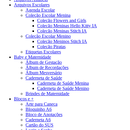
Arquivos Escolares
Agenda Escolar
Coleção Escolar Menina
Coleção Flowers and Girls
Coleção Meninas Hello Kitty IA
Coleção Meninas Stitch IA
Coleção Escolar Menino
Coleção Meninos Stitch IA
Coleção Piratas
Etiquetas Escolares
Baby e Maternidade
Álbum de Gestação
Álbum de Recordações
Álbum Mesversário
Caderneta de Saúde
Caderneta de Saúde Menina
Caderneta de Saúde Menino
Brindes de Maternidade
Blocos e +
Arte para Caneca
Bloquinho A6
Bloco de Anotações
Caderneta A6
Cartão do SUS