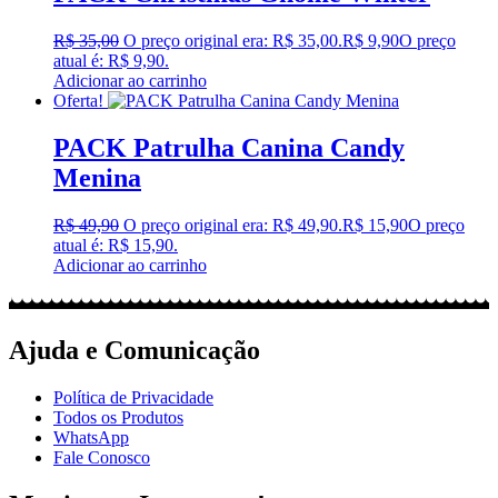
R$
35,00
O preço original era: R$ 35,00.
R$
9,90
O preço
atual é: R$ 9,90.
Adicionar ao carrinho
Oferta!
PACK Patrulha Canina Candy
Menina
R$
49,90
O preço original era: R$ 49,90.
R$
15,90
O preço
atual é: R$ 15,90.
Adicionar ao carrinho
Ajuda e Comunicação
Política de Privacidade
Todos os Produtos
WhatsApp
Fale Conosco