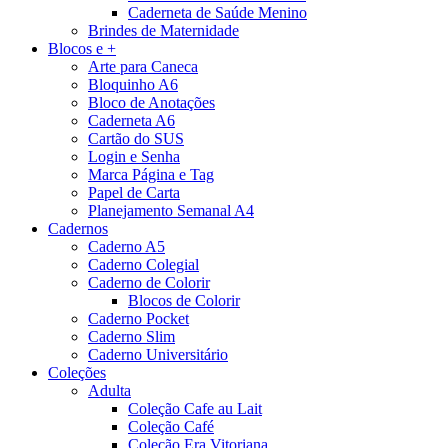
Caderneta de Saúde Menino
Brindes de Maternidade
Blocos e +
Arte para Caneca
Bloquinho A6
Bloco de Anotações
Caderneta A6
Cartão do SUS
Login e Senha
Marca Página e Tag
Papel de Carta
Planejamento Semanal A4
Cadernos
Caderno A5
Caderno Colegial
Caderno de Colorir
Blocos de Colorir
Caderno Pocket
Caderno Slim
Caderno Universitário
Coleções
Adulta
Coleção Cafe au Lait
Coleção Café
Coleção Era Vitoriana