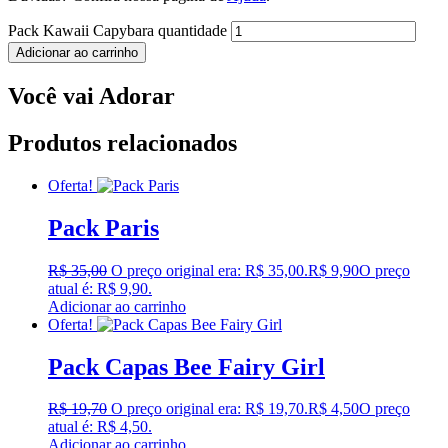
Pack Kawaii Capybara quantidade
Adicionar ao carrinho
Você vai Adorar
Produtos relacionados
Oferta!
Pack Paris
R$
35,00
O preço original era: R$ 35,00.
R$
9,90
O preço
atual é: R$ 9,90.
Adicionar ao carrinho
Oferta!
Pack Capas Bee Fairy Girl
R$
19,70
O preço original era: R$ 19,70.
R$
4,50
O preço
atual é: R$ 4,50.
Adicionar ao carrinho