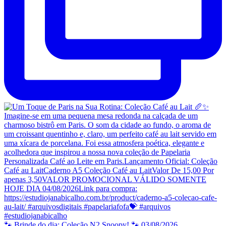
🐾 Brinde do dia: Coleção N2 Snoopy! 🐾 03/08/2026