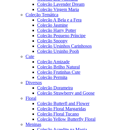
Coleção Lavender Dream
Coleção Virgem Maria
Coleção Temática
Coleção A Bela e a Fera
Coleção Jasmine
Coleção Harry Potter
Coleção Pequeno Príncipe
Coleção Snoopy
Coleção Ursinhos Carinhosos
Coleção Ursinho Pooh
Cute
Coleção Amizade
Coleção Brilho Natural
Coleção Frutinhas Cute
Coleção Permita
Diversos
Coleção Dorameira
Coleção Strawberry and Goose
Floral
Coleção Butterfl and Flower
Coleção Floral Margaridas
Coleção Floral Tucano
Coleção Yellow Butterfly Floral
Meninas
Coleção Acredite na Magia