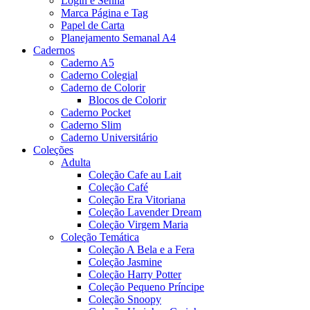
Login e Senha
Marca Página e Tag
Papel de Carta
Planejamento Semanal A4
Cadernos
Caderno A5
Caderno Colegial
Caderno de Colorir
Blocos de Colorir
Caderno Pocket
Caderno Slim
Caderno Universitário
Coleções
Adulta
Coleção Cafe au Lait
Coleção Café
Coleção Era Vitoriana
Coleção Lavender Dream
Coleção Virgem Maria
Coleção Temática
Coleção A Bela e a Fera
Coleção Jasmine
Coleção Harry Potter
Coleção Pequeno Príncipe
Coleção Snoopy