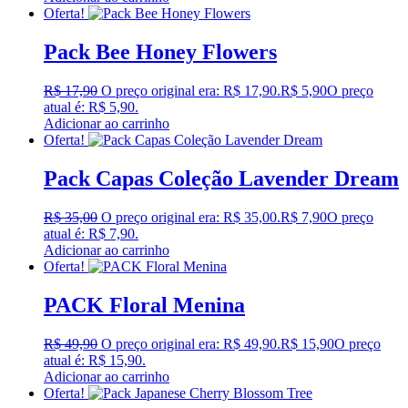
Oferta!
Pack Bee Honey Flowers
R$
17,90
O preço original era: R$ 17,90.
R$
5,90
O preço
atual é: R$ 5,90.
Adicionar ao carrinho
Oferta!
Pack Capas Coleção Lavender Dream
R$
35,00
O preço original era: R$ 35,00.
R$
7,90
O preço
atual é: R$ 7,90.
Adicionar ao carrinho
Oferta!
PACK Floral Menina
R$
49,90
O preço original era: R$ 49,90.
R$
15,90
O preço
atual é: R$ 15,90.
Adicionar ao carrinho
Oferta!