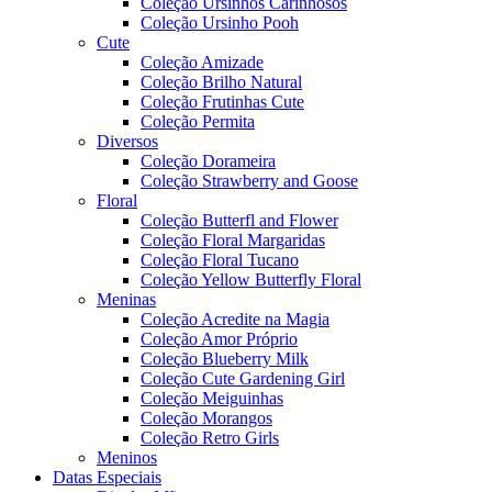
Coleção Ursinhos Carinhosos
Coleção Ursinho Pooh
Cute
Coleção Amizade
Coleção Brilho Natural
Coleção Frutinhas Cute
Coleção Permita
Diversos
Coleção Dorameira
Coleção Strawberry and Goose
Floral
Coleção Butterfl and Flower
Coleção Floral Margaridas
Coleção Floral Tucano
Coleção Yellow Butterfly Floral
Meninas
Coleção Acredite na Magia
Coleção Amor Próprio
Coleção Blueberry Milk
Coleção Cute Gardening Girl
Coleção Meiguinhas
Coleção Morangos
Coleção Retro Girls
Meninos
Datas Especiais